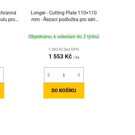
chranná
Longer - Cutting Plate 110×110
ulu pro
mm - Řezací podložka pro sérii
o výkonu
Nano
Objednáno, k odeslání do 2 týdnů
1 283 Kč bez DPH
1 553 Kč
/ ks
DO KOŠÍKU