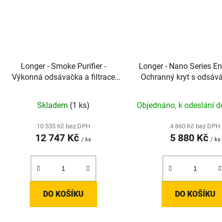
Longer - Smoke Purifier -
Longer - Nano Series En
Výkonná odsávačka a filtrace
Ochranný kryt s odsáv
kouře pro laserové gravírky
sérii Nano
Skladem
(1 ks)
Objednáno, k odeslání d
10 535 Kč bez DPH
4 860 Kč bez DPH
12 747 Kč
5 880 Kč
/ ks
/ ks
DO KOŠÍKU
DO KOŠÍKU