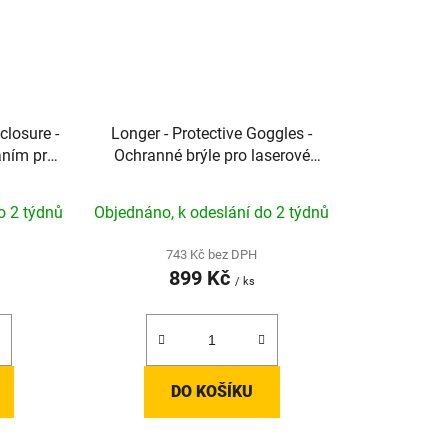
closure -
Longer - Protective Goggles -
áním pro
Ochranné brýle pro laserové
gravírování
o 2 týdnů
Objednáno, k odeslání do 2 týdnů
743 Kč bez DPH
899 Kč
/ ks
DO KOŠÍKU