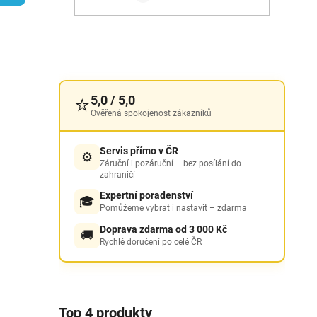
p
i
a
n
e
l
⭐
5,0 / 5,0
Ověřená spokojenost zákazníků
Servis přímo v ČR
⚙️
Záruční i pozáruční – bez posílání do
zahraničí
Expertní poradenství
🎓
Pomůžeme vybrat i nastavit – zdarma
Doprava zdarma od 3 000 Kč
🚚
Rychlé doručení po celé ČR
Top 4 produkty