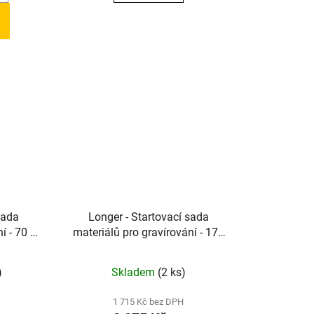
sada
Longer - Startovací sada
í - 70 ks
materiálů pro gravírování - 175
y
ks pro vaše nápady
)
Skladem
(2 ks)
1 715 Kč bez DPH