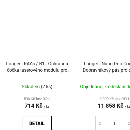
Longer - RAY5 / B1 - Ochranná
Longer - Nano Duo Con
čočka laserového modulu pro
Dopravníkový pás pro
dlouhou životnost optiky
laserové gravírov
Skladem
(2 ks)
Objednáno, k odeslání d
590 Kč bez DPH
9 800 Kč bez DPH
714 Kč
11 858 Kč
/ ks
/ k
DETAIL