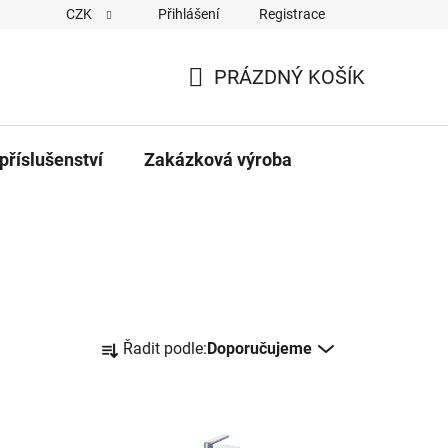
CZK
Přihlášení
Registrace
PRÁZDNÝ KOŠÍK
NÁKUPNÍ
KOŠÍK
příslušenství
Zakázková výroba
Ř
Řadit podle:
Doporučujeme
a
z
e
n