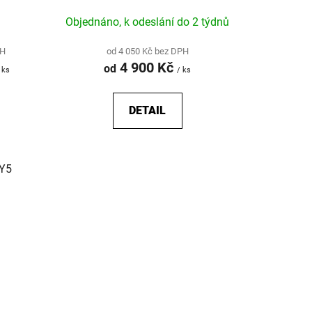
Objednáno, k odeslání do 2 týdnů
PH
od 4 050 Kč bez DPH
4 900 Kč
od
 ks
/ ks
DETAIL
AY5