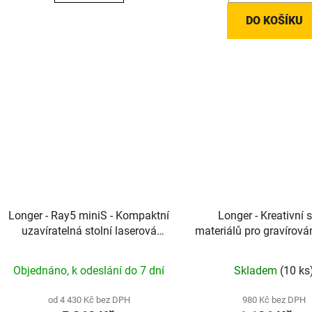
DO KOŠÍKU
Longer - Ray5 miniS - Kompaktní
Longer - Kreativní 
uzavíratelná stolní laserová
materiálů pro gravírován
gravírovačka se 4 výkonovými
pro vaše nápad
variantami
Objednáno, k odeslání do 7 dní
Skladem
(10 ks
od 4 430 Kč bez DPH
980 Kč bez DPH