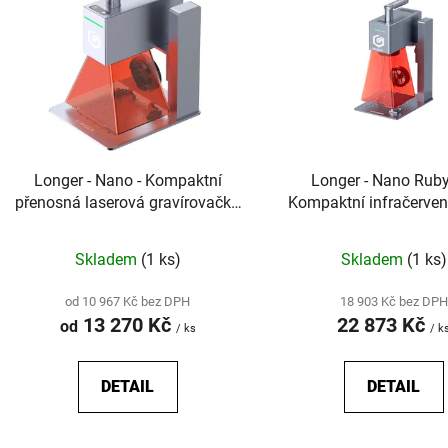
p
s
p
r
o
d
Longer - Nano - Kompaktní
Longer - Nano Ruby 
u
přenosná laserová gravírovačka
Kompaktní infračerven
k
s rotací hlavy 0-360°
gravírovačka pro znače
t
šperků
Skladem
(1 ks)
Skladem
(1 ks)
ů
od 10 967 Kč bez DPH
18 903 Kč bez DPH
13 270 Kč
22 873 Kč
od
/ ks
/ k
DETAIL
DETAIL