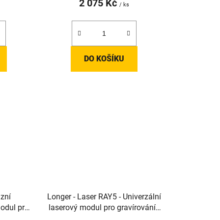
2 075 Kč
/ ks
DO KOŠÍKU
lzní
Longer - Laser RAY5 - Univerzální
modul pro
laserový modul pro gravírování i
AY5
řezání (5-40W)