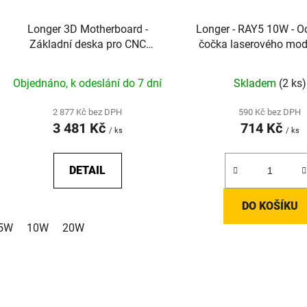
Longer 3D Motherboard -
Longer - RAY5 10W - O
Základní deska pro CNC
čočka laserového mod
laserové gravírky / plotry řady
udržení plného řeznéh
RAY5
Objednáno, k odeslání do 7 dní
Skladem
(2 ks)
2 877 Kč bez DPH
590 Kč bez DPH
3 481 Kč
714 Kč
/ ks
/ ks
DETAIL
DO KOŠÍKU
5W
10W
20W