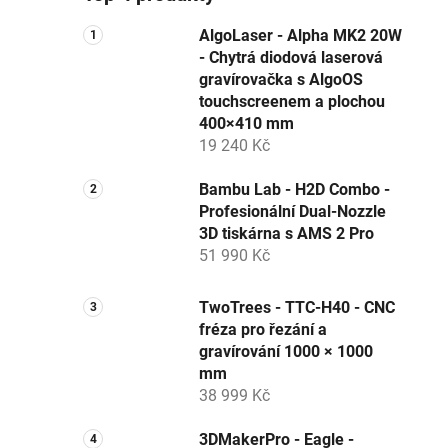
AlgoLaser - Alpha MK2 20W
- Chytrá diodová laserová
gravírovačka s AlgoOS
touchscreenem a plochou
400×410 mm
19 240 Kč
Bambu Lab - H2D Combo -
Profesionální Dual-Nozzle
3D tiskárna s AMS 2 Pro
51 990 Kč
TwoTrees - TTC-H40 - CNC
fréza pro řezání a
gravírování 1000 × 1000
mm
38 999 Kč
3DMakerPro - Eagle -