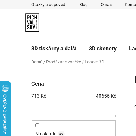
Přejít
Otázky a odpovědi
Blog
O nás
Konta
na
obsah
3D tiskárny a další
3D skenery
La
Domů
/
Prodávané značky
/
Longer 3D
P
o
Cena
s
t
713
Kč
40656
Kč
r
a
n
n
í
Na skladě
20