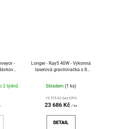
veyor -
Longer - Ray5 40W - Výkonná
 dávkové
laserová gravírovačka s 8
ání
diodami a plochou 385 × 385
mm
o 2 týdnů
Skladem
(1 ks)
19 575 Kč bez DPH
23 686 Kč
s
/ ks
DETAIL