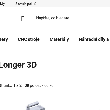
kty
Slovník pojmů
sery
CNC stroje
Materiály
Náhradní díly a 
Longer 3D
Stránka
1
z
2
-
38
položek celkem
V
ý