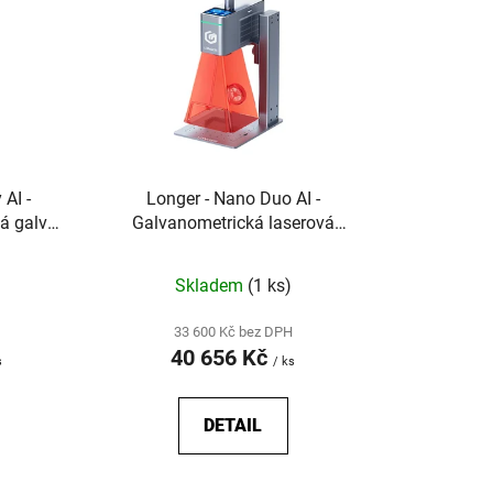
í
p
r
o
d
u
k
AI -
Longer - Nano Duo AI -
t
á galvo
Galvanometrická laserová
ů
ní kovů a
gravírovačka s duálním laserem
a AI
Skladem
(1 ks)
33 600 Kč bez DPH
40 656 Kč
s
/ ks
DETAIL