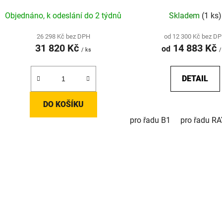
Objednáno, k odeslání do 2 týdnů
Skladem
(1 ks)
26 298 Kč bez DPH
od 12 300 Kč bez D
31 820 Kč
14 883 Kč
od
/ ks
/
DETAIL
DO KOŠÍKU
pro řadu B1
pro řadu R