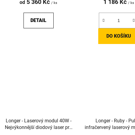
5 360 Kč
1 186 Kč
od
/ ks
/ ks
DETAIL
DO KOŠÍKU
Longer - Laserový modul 40W -
Longer - Ruby - Pu
Nejvýkonnější diodový laser pro
infračervený laserový 
Laser B1
řady Laser B1 a R