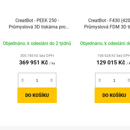
CreatBot - PEEK 250 -
CreatBot - F430 (420
Průmyslová 3D tiskárna pro
Průmyslová FDM 3D t
high-performance polymery s
pro hightech mater
patentem DAS
Objednáno, k odeslání do 2 týdnů
Objednáno, k odeslání d
305 745 Kč bez DPH
106 624 Kč bez DP
369 951 Kč
129 015 Kč
/ ks
/ 
DO KOŠÍKU
DO KOŠÍKU
O
v