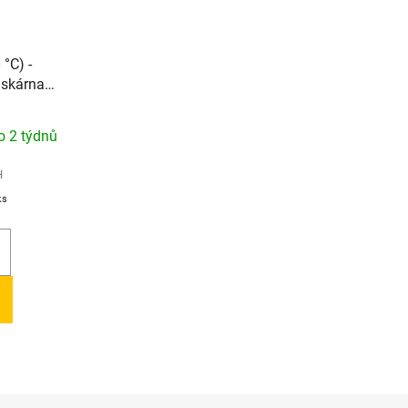
 °C) -
iskárna
iály
o 2 týdnů
H
ks