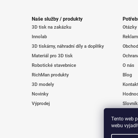
Z
á
Naše služby / produkty
Potřeb
p
3D tisk na zakázku
Otázky
a
t
Innolab
Reklam
í
3D tiskárny, náhradní díly a doplňky
Obchod
Materiál pro 3D tisk
Ochran
Robotické stavebnice
O nás
RichMan produkty
Blog
3D modely
Kontak
Novinky
Hodnoc
Výprodej
Slovní
Tento web p
webu vyjadřu