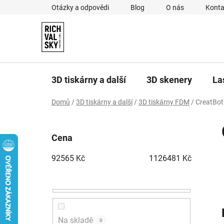
Přejít
Otázky a odpovědi
Blog
O nás
Konta
na
obsah
3D tiskárny a další
3D skenery
La
Domů
/
3D tiskárny a další
/
3D tiskárny FDM
/
CreatBot
P
o
Cena
s
t
92565
Kč
1126481
Kč
r
a
n
n
í
Na skladě
0