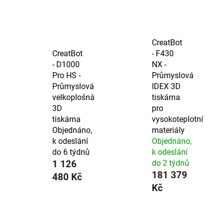
CreatBot
CreatBot
- F430
- D1000
NX -
Pro HS -
Průmyslová
Průmyslová
IDEX 3D
velkoplošná
tiskárna
3D
pro
tiskárna
vysokoteplotní
Objednáno,
materiály
k odeslání
Objednáno,
do 6 týdnů
k odeslání
1 126
do 2 týdnů
181 379
480 Kč
Kč