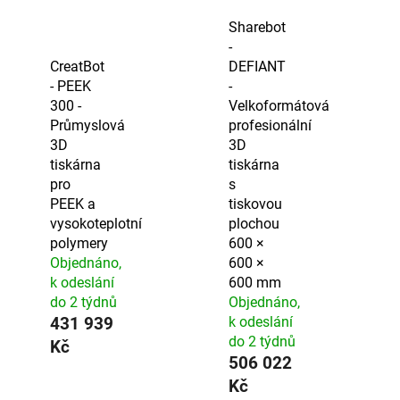
Sharebot
-
CreatBot
DEFIANT
- PEEK
-
300 -
Velkoformátová
Průmyslová
profesionální
3D
3D
tiskárna
tiskárna
pro
s
PEEK a
tiskovou
vysokoteplotní
plochou
polymery
600 ×
Objednáno,
600 ×
k odeslání
600 mm
do 2 týdnů
Objednáno,
431 939
k odeslání
do 2 týdnů
Kč
506 022
Kč