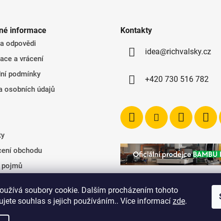
l
á
d
né informace
Kontakty
a
 a odpovědi
c
idea@richvalsky.cz
í
ace a vrácení
p
ní podmínky
r
+420 730 516 782
v
a osobních údajů
k
y
v
ý
ty
p
ení obchodu
i
s
k pojmů
u
oužívá soubory cookie. Dalším procházením tohoto
jete souhlas s jejich používáním.. Více informací
zde
.