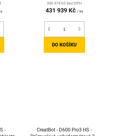
H
356 974 Kč bez DPH
431 939 Kč
ks
/ ks
DO KOŠÍKU
S -
CreatBot - D600 Pro3 HS -