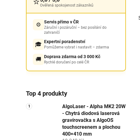
⭐
Ověřená spokojenost zákazníků
Servis přímo v ČR
⚙️
Záruční i pozáruční – bez posílání do
zahraničí
Expertní poradenství
🎓
Pomůžeme vybrat i nastavit – zdarma
Doprava zdarma od 3 000 Kč
🚚
i
Rychlé doručení po celé ČR
Top 4 produkty
AlgoLaser - Alpha MK2 20W
- Chytrá diodová laserová
gravírovačka s AlgoOS
touchscreenem a plochou
400×410 mm