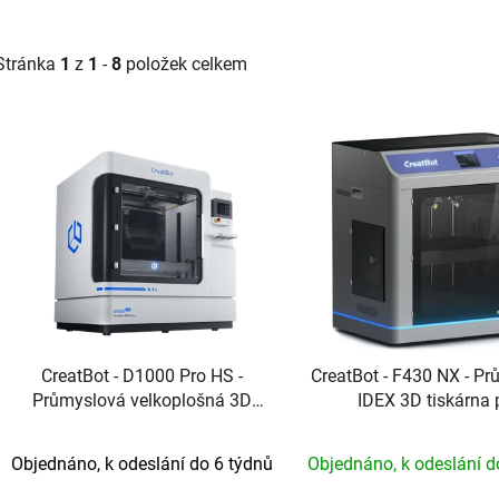
Stránka
1
z
1
-
8
položek celkem
V
ý
p
s
p
r
o
d
CreatBot - D1000 Pro HS -
CreatBot - F430 NX - P
u
Průmyslová velkoplošná 3D
IDEX 3D tiskárna 
k
tiskárna
vysokoteplotní mate
t
Objednáno, k odeslání do 6 týdnů
Objednáno, k odeslání d
ů