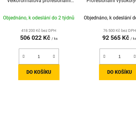
Velkoformátová profesionální
Profesionální vysokory
3D tiskárna s tiskovou plochou
desktopová 3D tisk
600 × 600 × 600 mm
Objednáno, k odeslání do 2 týdnů
Objednáno, k odeslání d
418 200 Kč bez DPH
76 500 Kč bez DPH
506 022 Kč
92 565 Kč
/ ks
/ k
DO KOŠÍKU
DO KOŠÍKU