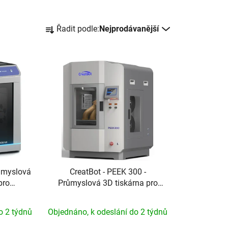
Ř
Řadit podle:
Nejprodávanější
a
z
e
n
í
p
r
o
d
u
k
růmyslová
CreatBot - PEEK 300 -
t
pro
Průmyslová 3D tiskárna pro
ů
riály
PEEK a vysokoteplotní polymery
o 2 týdnů
Objednáno, k odeslání do 2 týdnů