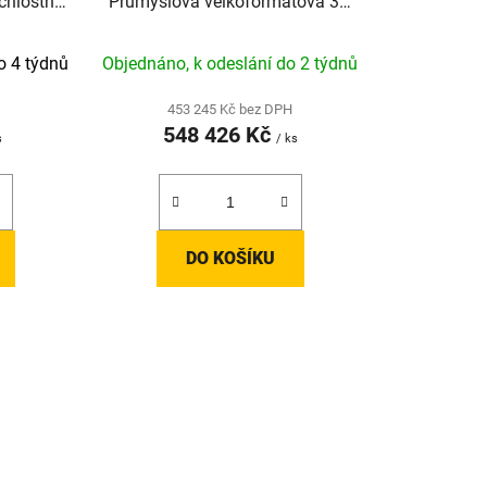
chlostní
Průmyslová velkoformátová 3D
árna
tiskárna s vyhřívanou komorou a
duálním extruderem
o 4 týdnů
Objednáno, k odeslání do 2 týdnů
453 245 Kč bez DPH
548 426 Kč
s
/ ks
DO KOŠÍKU