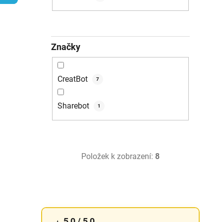
p
a
n
Značky
e
l
CreatBot
7
Sharebot
1
Položek k zobrazení:
8
5,0 / 5,0