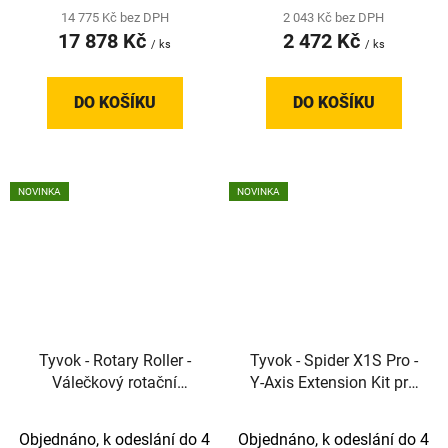
14 775 Kč bez DPH
2 043 Kč bez DPH
17 878 Kč
2 472 Kč
/ ks
/ ks
DO KOŠÍKU
DO KOŠÍKU
NOVINKA
NOVINKA
Tyvok - Rotary Roller -
Tyvok - Spider X1S Pro -
Válečkový rotační
Y-Axis Extension Kit pro
přípravek pro Spider X1S
velkoformátové
a X1S Pro
gravírování
Objednáno, k odeslání do 4
Objednáno, k odeslání do 4