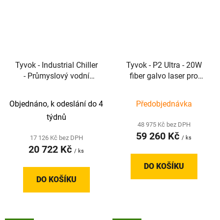
Tyvok - Industrial Chiller
Tyvok - P2 Ultra - 20W
- Průmyslový vodní
fiber galvo laser pro
chladič pro CO₂ laserové
přímé značení kovů a
gravírky řady K1
technických plastů
Objednáno, k odeslání do 4
Předobjednávka
týdnů
48 975 Kč bez DPH
59 260 Kč
17 126 Kč bez DPH
/ ks
20 722 Kč
/ ks
DO KOŠÍKU
DO KOŠÍKU