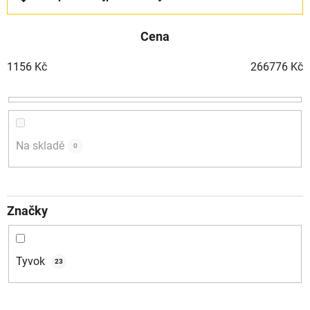
a
z
Cena
e
n
1156
Kč
266776
Kč
í
p
r
o
d
Na skladě
0
u
k
t
Značky
ů
Tyvok
23