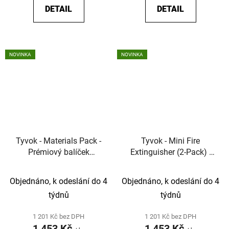
DETAIL
DETAIL
NOVINKA
NOVINKA
Tyvok - Materials Pack -
Tyvok - Mini Fire
Prémiový balíček
Extinguisher (2-Pack) -
testovacích materiálů
Kompaktní hasicí modul
pro laserové gravírky
pro laserové dílny a
Objednáno, k odeslání do 4
Objednáno, k odeslání do 4
domácí workshopy
týdnů
týdnů
1 201 Kč bez DPH
1 201 Kč bez DPH
1 453 Kč
1 453 Kč