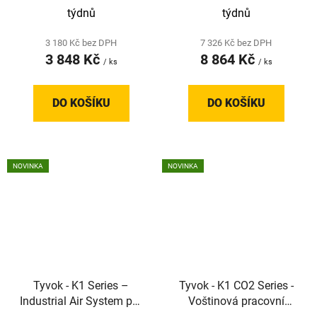
týdnů
týdnů
3 180 Kč bez DPH
7 326 Kč bez DPH
3 848 Kč
8 864 Kč
/ ks
/ ks
DO KOŠÍKU
DO KOŠÍKU
NOVINKA
NOVINKA
Tyvok - K1 Series –
Tyvok - K1 CO2 Series -
Industrial Air System pro
Voštinová pracovní
filtraci kouře z CO₂
deska pro laserové