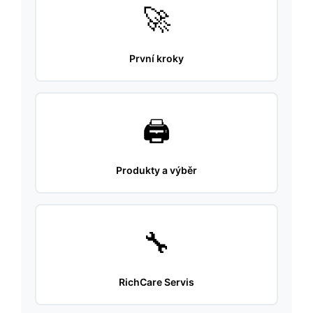
🚀
První kroky
🖨️
Produkty a výběr
🔧
RichCare Servis