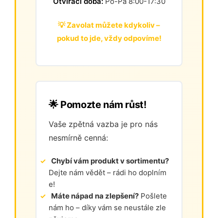
Otvírací doba:
Po-Pá 8:00-17:30
💡 Zavolat můžete kdykoliv –
pokud to jde, vždy odpovíme!
🌟 Pomozte nám růst!
Vaše zpětná vazba je pro nás
nesmírně cenná:
Chybí vám produkt v sortimentu?
Dejte nám vědět – rádi ho doplním
e!
Máte nápad na zlepšení?
Pošlete
nám ho – díky vám se neustále zle