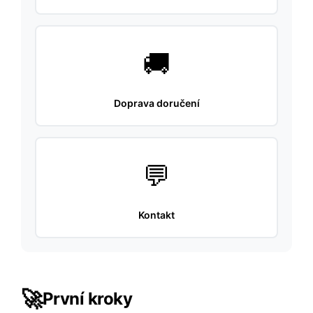
🚚
Doprava doručení
💬
Kontakt
🚀
První kroky