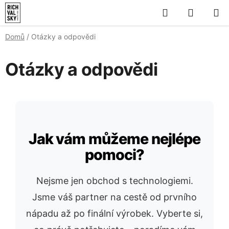
Přejít
Hledat
NÁKUP
na
KOŠÍK
obsah
Domů
/
Otázky a odpovědi
Otázky a odpovědi
Jak vám můžeme nejlépe
pomoci?
Nejsme jen obchod s technologiemi.
Jsme váš partner na cestě od prvního
nápadu až po finální výrobek. Vyberte si,