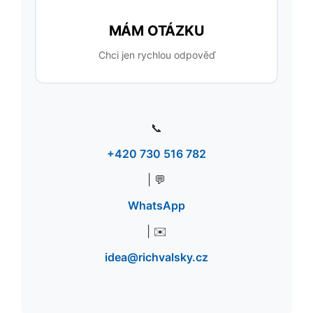
MÁM OTÁZKU
Chci jen rychlou odpověď
📞
+420 730 516 782
| 💬
WhatsApp
| ✉️
idea@richvalsky.cz