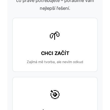
co právě potřebujete – poradíme vám
nejlepší řešení.
🌱
CHCI ZAČÍT
Zajímá mě tvorba, ale nevím odkud
🎯