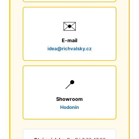
✉️
E-mail
idea@richvalsky.cz
📍
Showroom
Hodonín