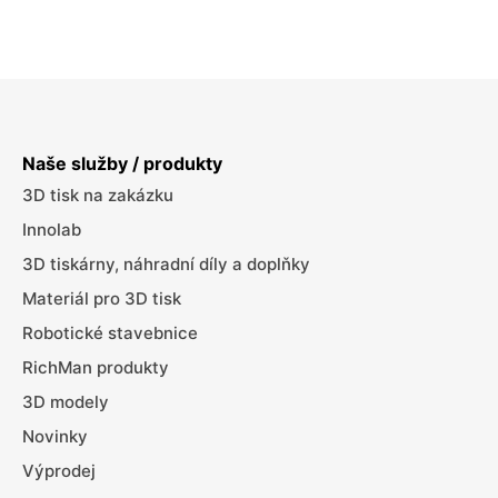
Z
á
p
Naše služby / produkty
a
3D tisk na zakázku
t
Innolab
í
3D tiskárny, náhradní díly a doplňky
Materiál pro 3D tisk
Robotické stavebnice
RichMan produkty
3D modely
Novinky
Výprodej