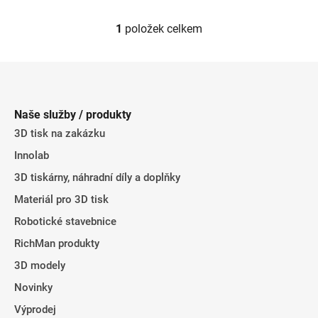
1
položek celkem
O
v
l
Z
á
á
d
p
a
Naše služby / produkty
a
c
3D tisk na zakázku
t
í
Innolab
p
í
r
3D tiskárny, náhradní díly a doplňky
v
Materiál pro 3D tisk
k
y
Robotické stavebnice
v
RichMan produkty
ý
3D modely
p
i
Novinky
s
Výprodej
u