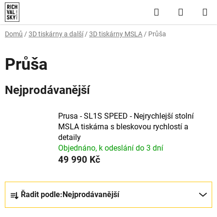
Přejít
Hledat
NÁKUP
na
obsah
KOŠÍK
Domů
/
3D tiskárny a další
/
3D tiskárny MSLA
/
Průša
Průša
Nejprodávanější
Prusa - SL1S SPEED - Nejrychlejší stolní
MSLA tiskárna s bleskovou rychlostí a
detaily
Objednáno, k odeslání do 3 dní
49 990 Kč
Ř
Řadit podle:
Nejprodávanější
a
z