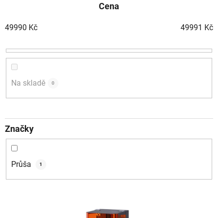
Cena
e
n
49990
Kč
49991
Kč
í
p
r
o
d
Na skladě
0
u
k
t
Značky
ů
Průša
1
V