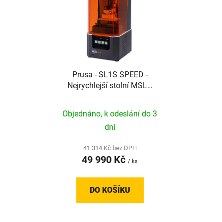
ý
p
i
s
p
r
Prusa - SL1S SPEED -
o
Nejrychlejší stolní MSLA
d
tiskárna s bleskovou
u
rychlostí a detaily
Objednáno, k odeslání do 3
k
t
dní
ů
41 314 Kč bez DPH
49 990 Kč
/ ks
DO KOŠÍKU