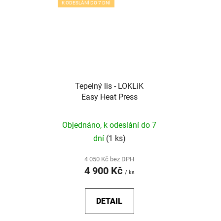
K ODESLÁNÍ DO 7 DNÍ
Tepelný lis - LOKLiK
Easy Heat Press
Objednáno, k odeslání do 7
dní
(1 ks)
4 050 Kč bez DPH
4 900 Kč
/ ks
DETAIL