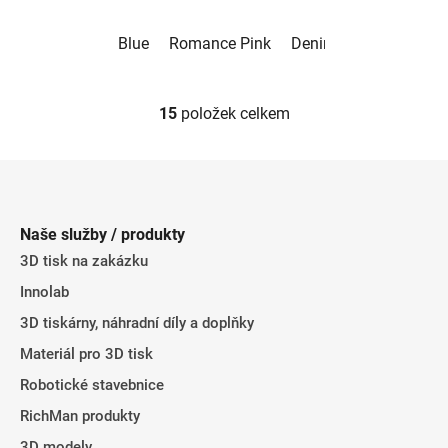
Blue
Romance Pink
Denim Blue
15
položek celkem
O
v
l
Z
á
á
d
p
a
Naše služby / produkty
a
c
3D tisk na zakázku
t
í
Innolab
p
í
r
3D tiskárny, náhradní díly a doplňky
v
Materiál pro 3D tisk
k
y
Robotické stavebnice
v
RichMan produkty
ý
3D modely