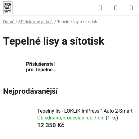
Přejít
Hledat
NÁKUP
na
obsah
KOŠÍK
Domů
/
3D tiskárny a další
/
Tepelné lisy a sítotisk
Tepelné lisy a sítotisk
Příslušenství
pro Tepelné
lisy a sítotisk
Nejprodávanější
Tepelný lis - LOKLiK ImPress™ Auto 2-Smart
Objednáno, k odeslání do 7 dní
(1 ks)
12 350 Kč