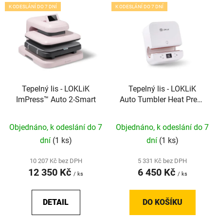
V
K ODESLÁNÍ DO 7 DNÍ
K ODESLÁNÍ DO 7 DNÍ
ý
p
i
s
p
r
Tepelný lis - LOKLiK
Tepelný lis - LOKLiK
o
ImPress™ Auto 2-Smart
Auto Tumbler Heat Press
d
(White)
u
Objednáno, k odeslání do 7
Objednáno, k odeslání do 7
k
t
dní
(1 ks)
dní
(1 ks)
ů
10 207 Kč bez DPH
5 331 Kč bez DPH
12 350 Kč
6 450 Kč
/ ks
/ ks
DETAIL
DO KOŠÍKU