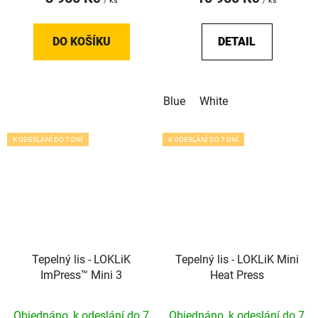
/ ks
/ ks
DO KOŠÍKU
DETAIL
Blue
White
K ODESLÁNÍ DO 7 DNÍ
K ODESLÁNÍ DO 7 DNÍ
Tepelný lis - LOKLiK
Tepelný lis - LOKLiK Mini
ImPress™ Mini 3
Heat Press
Objednáno, k odeslání do 7
Objednáno, k odeslání do 7