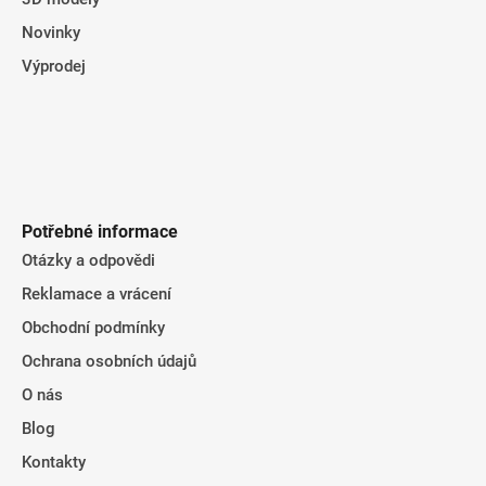
p
i
Novinky
s
Výprodej
u
Potřebné informace
Otázky a odpovědi
Reklamace a vrácení
Obchodní podmínky
Ochrana osobních údajů
O nás
Blog
Kontakty