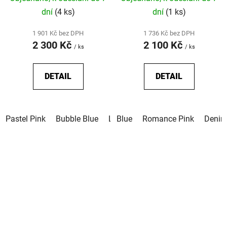
dní
(4 ks)
dní
(1 ks)
1 901 Kč bez DPH
1 736 Kč bez DPH
2 300 Kč
2 100 Kč
/ ks
/ ks
DETAIL
DETAIL
Pastel Pink
Bubble Blue
Lavender Purple
Blue
Romance Pink
Denim