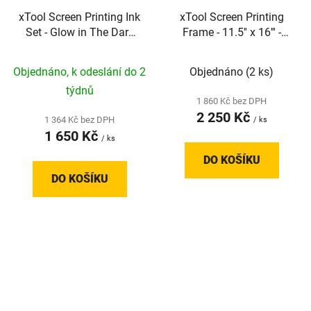
xTool Screen Printing Ink
xTool Screen Printing
Set - Glow in The Dark
Frame - 11.5'' x 16''' -
Color - sada inkoustů
sítotiskový rámeček
pro sítotisk - 6 barev
Objednáno, k odeslání do 2
Objednáno
(2 ks)
týdnů
1 860 Kč bez DPH
2 250 Kč
1 364 Kč bez DPH
/ ks
1 650 Kč
/ ks
DO KOŠÍKU
DO KOŠÍKU