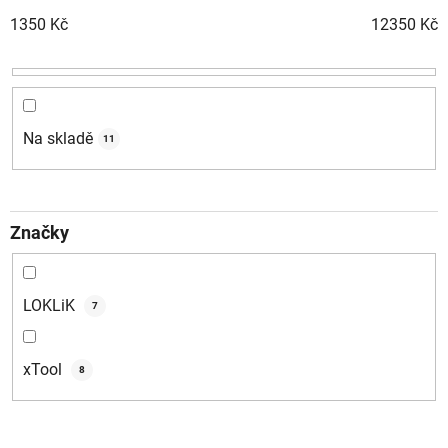
n
1350
Kč
12350
Kč
í
p
r
o
d
Na skladě
11
u
k
t
Značky
ů
LOKLiK
7
xTool
8