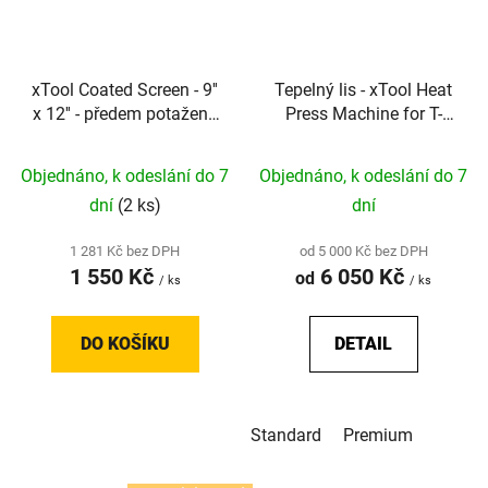
xTool Coated Screen - 9''
Tepelný lis - xTool Heat
x 12'' - předem potažená
Press Machine for T-
sítotisková síťovina (4
shirts, HTV, Sublimation
ks)
and DTF Transfers
Objednáno, k odeslání do 7
Objednáno, k odeslání do 7
dní
(2 ks)
dní
1 281 Kč bez DPH
od 5 000 Kč bez DPH
1 550 Kč
6 050 Kč
od
/ ks
/ ks
DO KOŠÍKU
DETAIL
Standard
Premium