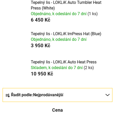
Tepelný lis - LOKLiK Auto Tumbler Heat
Press (White)
Objednáno, k odeslání do 7 dní
(1 ks)
6 450 Kč
Tepelný lis - LOKLiK ImPress Hat (Blue)
Objednáno, k odeslání do 7 dní
3 950 Kč
Tepelný lis - LOKLiK Auto Heat Press
Skladem, k odeslání do 7 dní
(2 ks)
10 950 Kč
Ř
Řadit podle:
Nejprodávanější
a
z
Cena
e