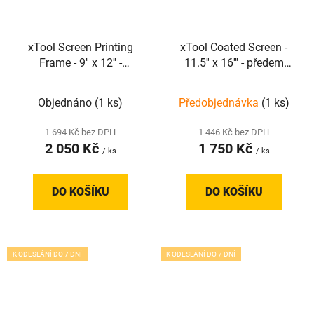
xTool Screen Printing
xTool Coated Screen -
Frame - 9'' x 12'' -
11.5'' x 16''' - předem
sítotiskový rámeček
potažená sítotisková
síťovina (4 ks)
Objednáno
(1 ks)
Předobjednávka
(1 ks)
1 694 Kč bez DPH
1 446 Kč bez DPH
2 050 Kč
1 750 Kč
/ ks
/ ks
DO KOŠÍKU
DO KOŠÍKU
K ODESLÁNÍ DO 7 DNÍ
K ODESLÁNÍ DO 7 DNÍ