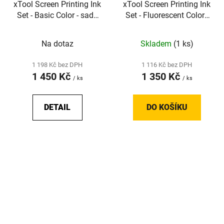
xTool Screen Printing Ink
xTool Screen Printing Ink
Set - Basic Color - sada
Set - Fluorescent Color -
inkoustů pro sítotisk - 6
sada inkoustů pro
barev
sítotisk - 6 barev
Na dotaz
Skladem
(1 ks)
1 198 Kč bez DPH
1 116 Kč bez DPH
1 450 Kč
1 350 Kč
/ ks
/ ks
DETAIL
DO KOŠÍKU