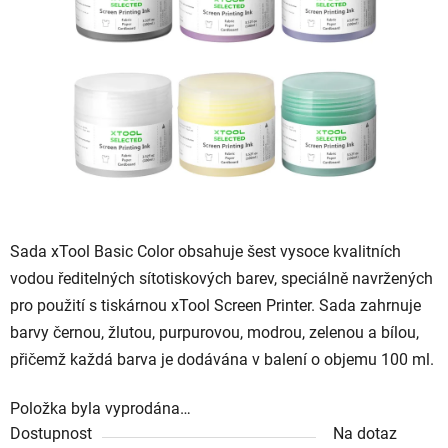
5
hvězdiček.
Sada xTool Basic Color obsahuje šest vysoce kvalitních
vodou ředitelných sítotiskových barev, speciálně navržených
pro použití s tiskárnou xTool Screen Printer. Sada zahrnuje
barvy černou, žlutou, purpurovou, modrou, zelenou a bílou,
přičemž každá barva je dodávána v balení o objemu 100 ml.
Položka byla vyprodána…
Dostupnost
Na dotaz