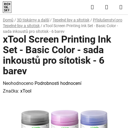
Přejít
Hledat
NÁKUP
na
obsah
KOŠÍK
Domů
/
3D tiskárny a další
/
Tepelné lisy a sítotisk
/
Příslušenství pro
Tepelné lisy a sítotisk
/
xTool Screen Printing Ink Set - Basic Color -
sada inkoustů pro sítotisk - 6 barev
xTool Screen Printing Ink
Set - Basic Color - sada
inkoustů pro sítotisk - 6
barev
Průměrné
Neohodnoceno
Podrobnosti hodnocení
hodnocení
Značka:
xTool
produktu
je
0,0
z