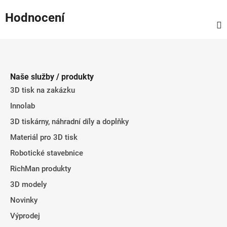
Hodnocení
Z
á
p
Naše služby / produkty
a
3D tisk na zakázku
t
Innolab
í
3D tiskárny, náhradní díly a doplňky
Materiál pro 3D tisk
Robotické stavebnice
RichMan produkty
3D modely
Novinky
Výprodej