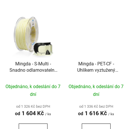
Mingda - S-Multi -
Mingda - PET-CF -
Snadno odlamovatelný
Uhlíkem vyztužený
podpůrný filament pro
filament pro pevné a
duální FDM tisk
tepelně odolné technické
Objednáno, k odeslání do 7
Objednáno, k odeslání do 7
díly
dní
dní
od 1 326 Kč bez DPH
od 1 336 Kč bez DPH
1 604 Kč
1 616 Kč
od
od
/ ks
/ ks