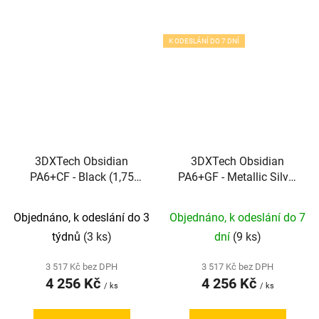
K ODESLÁNÍ DO 7 DNÍ
3DXTech Obsidian
3DXTech Obsidian
PA6+CF - Black (1,75
PA6+GF - Metallic Silver
mm; 1 kg)
(1,75 mm; 1 kg)
Objednáno, k odeslání do 3
Objednáno, k odeslání do 7
týdnů
(3 ks)
dní
(9 ks)
3 517 Kč bez DPH
3 517 Kč bez DPH
4 256 Kč
4 256 Kč
/ ks
/ ks