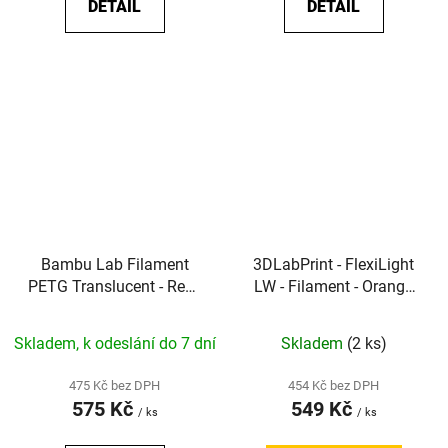
DETAIL
DETAIL
Bambu Lab Filament
3DLabPrint - FlexiLight
PETG Translucent - Refill
LW - Filament - Orange
- Clear (1,75 mm; 1 kg)
(1,75 mm, 0,33 kg)
Skladem, k odeslání do 7 dní
Skladem
(2 ks)
475 Kč bez DPH
454 Kč bez DPH
575 Kč
549 Kč
/ ks
/ ks