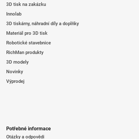
a
3D tisk na zakázku
v
t
k
Innolab
í
y
3D tiskárny, náhradní díly a doplňky
v
ý
Materiál pro 3D tisk
p
Robotické stavebnice
i
RichMan produkty
s
u
3D modely
Novinky
Výprodej
Potřebné informace
Otázky a odpovědi