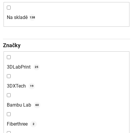
r
o
d
Na skladě
138
u
k
t
Značky
ů
3DLabPrint
25
3DXTech
19
Bambu Lab
60
Fiberthree
2