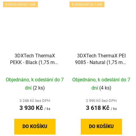
K ODESLÁNÍ DO 7 DNÍ
K ODESLÁNÍ DO 7 DNÍ
3DXTech ThermaX
3DXTech ThermaX PEI
PEKK - Black (1,75 mm;
9085 - Natural (1,75 mm;
0,5 kg)
0,5 kg)
Objednáno, k odeslání do 7
Objednáno, k odeslání do 7
dní
(2 ks)
dní
(4 ks)
3 248 Kč bez DPH
2 990 Kč bez DPH
3 930 Kč
3 618 Kč
/ ks
/ ks
DO KOŠÍKU
DO KOŠÍKU