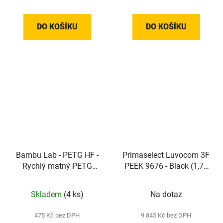
DO KOŠÍKU
DO KOŠÍKU
Bambu Lab - PETG HF -
Primaselect Luvocom 3F
Rychlý matný PETG
PEEK 9676 - Black (1,75
filament (1,75mm; 1kg)
mm; 0,5 kg)
Skladem
(4 ks)
Na dotaz
475 Kč bez DPH
9 845 Kč bez DPH