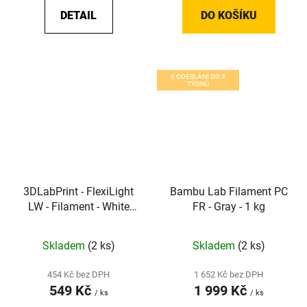
DETAIL
DO KOŠÍKU
K ODESLÁNÍ DO 3
TÝDNŮ
3DLabPrint - FlexiLight
Bambu Lab Filament PC
LW - Filament - White
FR - Gray - 1 kg
(1,75 mm, 0,33 kg)
Skladem
(2 ks)
Skladem
(2 ks)
454 Kč bez DPH
1 652 Kč bez DPH
549 Kč
1 999 Kč
/ ks
/ ks