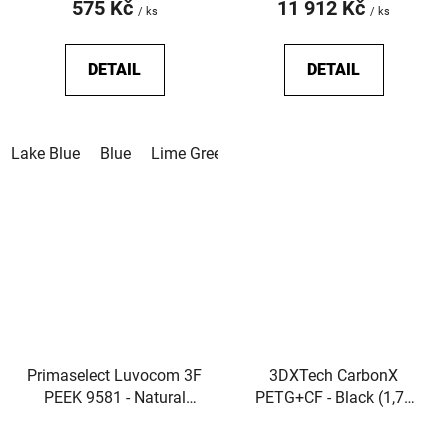
575 Kč
11 912 Kč
/ ks
/ ks
DETAIL
DETAIL
Lake Blue
Blue
Lime Green
Green
Forest Green
Yel
Primaselect Luvocom 3F
3DXTech CarbonX
PEEK 9581 - Natural
PETG+CF - Black (1,75
(1,75 mm; 0,5 kg)
mm; 0,75 kg)