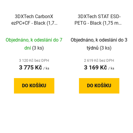
3DXTech CarbonX
3DXTech STAT ESD-
ezPC+CF - Black (1,75
PETG - Black (1,75 mm;
mm; 0,75 kg)
0,75 kg)
Objednáno, k odeslání do 7
Objednáno, k odeslání do 3
dní
(3 ks)
týdnů
(3 ks)
3 120 Kč bez DPH
2 619 Kč bez DPH
3 775 Kč
3 169 Kč
/ ks
/ ks
DO KOŠÍKU
DO KOŠÍKU