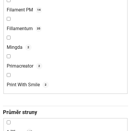
Filament PM
14
Fillamentum
35
Mingda
2
Primacreator
2
Print With Smile
2
Průměr struny