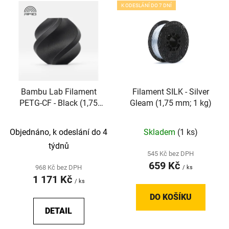
V
K ODESLÁNÍ DO 7 DNÍ
ý
p
i
s
p
r
Bambu Lab Filament
Filament SILK - Silver
o
PETG-CF - Black (1,75
Gleam (1,75 mm; 1 kg)
d
mm; 1 kg)
u
Objednáno, k odeslání do 4
Skladem
(1 ks)
k
t
týdnů
545 Kč bez DPH
ů
659 Kč
968 Kč bez DPH
/ ks
1 171 Kč
/ ks
DO KOŠÍKU
DETAIL