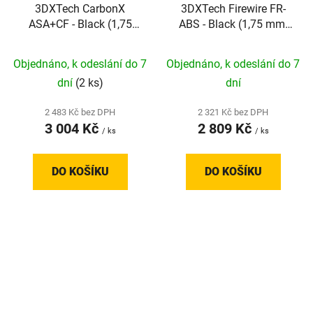
3DXTech CarbonX
3DXTech Firewire FR-
ASA+CF - Black (1,75
ABS - Black (1,75 mm;
mm; 0,75 kg)
0,75 kg)
Objednáno, k odeslání do 7
Objednáno, k odeslání do 7
dní
(2 ks)
dní
2 483 Kč bez DPH
2 321 Kč bez DPH
3 004 Kč
2 809 Kč
/ ks
/ ks
DO KOŠÍKU
DO KOŠÍKU