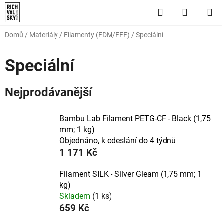
Přejít
Hledat
NÁKUP
na
obsah
KOŠÍK
Domů
/
Materiály
/
Filamenty (FDM/FFF)
/
Speciální
Speciální
Nejprodávanější
Bambu Lab Filament PETG-CF - Black (1,75
mm; 1 kg)
Objednáno, k odeslání do 4 týdnů
1 171 Kč
Filament SILK - Silver Gleam (1,75 mm; 1
kg)
Skladem
(1 ks)
659 Kč