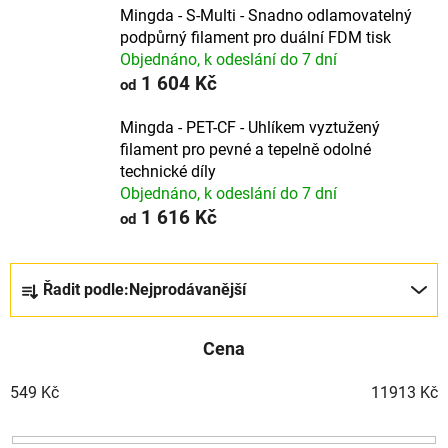
Mingda - S-Multi - Snadno odlamovatelný
podpůrný filament pro duální FDM tisk
Objednáno, k odeslání do 7 dní
1 604 Kč
od
Mingda - PET-CF - Uhlíkem vyztužený
filament pro pevné a tepelně odolné
technické díly
Objednáno, k odeslání do 7 dní
1 616 Kč
od
Ř
Řadit podle:
Nejprodávanější
a
z
Cena
e
n
549
Kč
11913
Kč
í
p