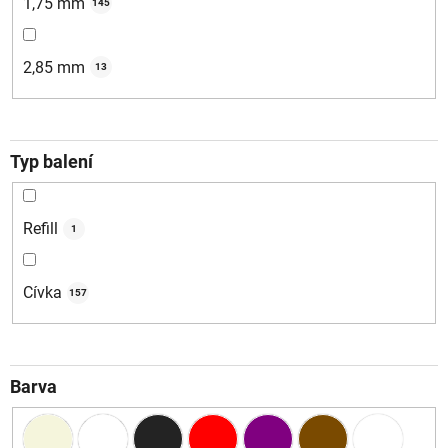
1,75 mm
145
2,85 mm
13
Typ balení
Refill
1
Cívka
157
Barva