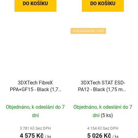
DO KOŠÍKU
DO KOŠÍKU
K ODESLÁNÍ DO 7 DNÍ
3DXTech FibreX
3DXTech STAT ESD-
PPA+GF15 - Black (1,75
PA12 - Black (1,75 mm;
mm; 0,75 kg)
0,75 kg)
Objednáno, k odeslání do 7
Objednáno, k odeslání do 7
dní
dní
(5 ks)
3 781 Kč bez DPH
4 154 Kč bez DPH
4 575 Kč
5 026 Kč
/ ks
/ ks