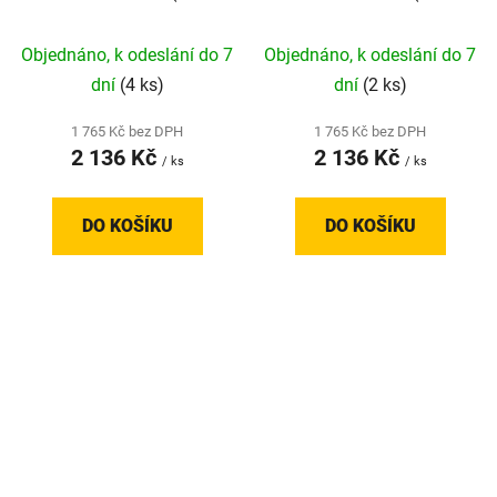
mm; 0,75 kg)
mm; 0,75 kg)
Objednáno, k odeslání do 7
Objednáno, k odeslání do 7
dní
(4 ks)
dní
(2 ks)
1 765 Kč bez DPH
1 765 Kč bez DPH
2 136 Kč
2 136 Kč
/ ks
/ ks
DO KOŠÍKU
DO KOŠÍKU