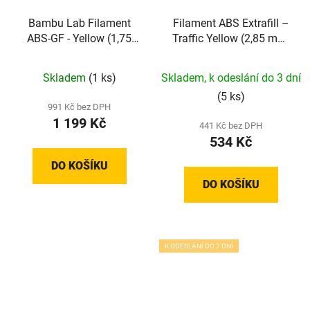
Bambu Lab Filament
Filament ABS Extrafill –
ABS-GF - Yellow (1,75
Traffic Yellow (2,85 mm;
mm; 1 kg)
0,75 kg)
Skladem
(1 ks)
Skladem, k odeslání do 3 dní
(5 ks)
991 Kč bez DPH
1 199 Kč
441 Kč bez DPH
534 Kč
DO KOŠÍKU
DO KOŠÍKU
K ODESLÁNÍ DO 7 DNÍ