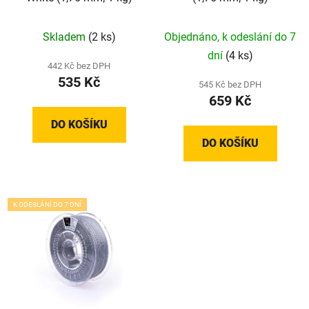
Skladem
(2 ks)
Objednáno, k odeslání do 7
dní
(4 ks)
442 Kč bez DPH
535 Kč
545 Kč bez DPH
659 Kč
DO KOŠÍKU
DO KOŠÍKU
K ODESLÁNÍ DO 7 DNÍ