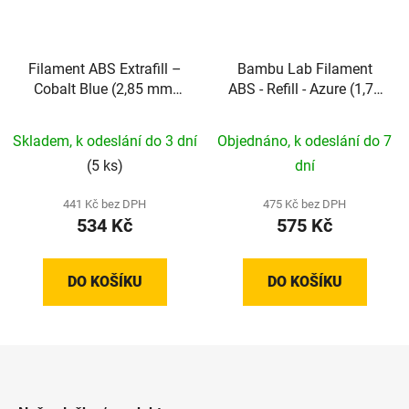
Filament ABS Extrafill –
Bambu Lab Filament
Cobalt Blue (2,85 mm;
ABS - Refill - Azure (1,75
0,75 kg)
mm; 1 kg)
Skladem, k odeslání do 3 dní
Objednáno, k odeslání do 7
(5 ks)
dní
441 Kč bez DPH
475 Kč bez DPH
534 Kč
575 Kč
DO KOŠÍKU
DO KOŠÍKU
Z
á
p