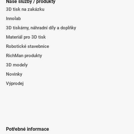
Naše služby / produkty
a
3D tisk na zakázku
t
Innolab
í
3D tiskárny, náhradní díly a doplňky
Materiál pro 3D tisk
Robotické stavebnice
RichMan produkty
3D modely
Novinky
Výprodej
Potřebné informace