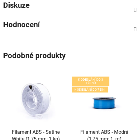
Diskuze
Hodnocení
Podobné produkty
K ODESLÁNÍ DO 3
TÝDNŮ
K ODESLÁNÍ DO 7 DNÍ
Filament ABS - Satine
Filament ABS - Modrá
White (1,75 mm; 1 kg)
(1,75 mm; 1 kg)