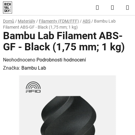
Přejít
Hledat
NÁKUP
na
obsah
KOŠÍK
Domů
/
Materiály
/
Filamenty (FDM/FFF)
/
ABS
/
Bambu Lab
Filament ABS-GF - Black (1,75 mm; 1 kg)
Bambu Lab Filament ABS-
GF - Black (1,75 mm; 1 kg)
Průměrné
Neohodnoceno
Podrobnosti hodnocení
hodnocení
Značka:
Bambu Lab
produktu
je
0,0
z
5
hvězdiček.