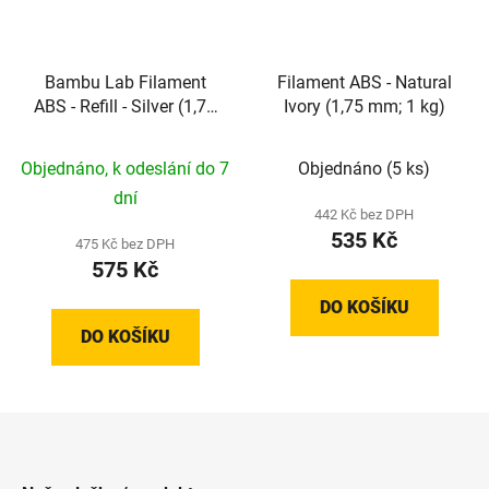
Bambu Lab Filament
Filament ABS - Natural
ABS - Refill - Silver (1,75
Ivory (1,75 mm; 1 kg)
mm; 1 kg)
Objednáno, k odeslání do 7
Objednáno
(5 ks)
dní
442 Kč bez DPH
535 Kč
475 Kč bez DPH
575 Kč
DO KOŠÍKU
DO KOŠÍKU
Z
á
p