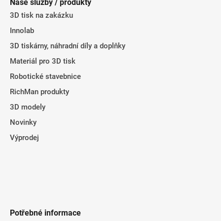
Naše služby / produkty
a
3D tisk na zakázku
t
Innolab
í
3D tiskárny, náhradní díly a doplňky
Materiál pro 3D tisk
Robotické stavebnice
RichMan produkty
3D modely
Novinky
Výprodej
Potřebné informace