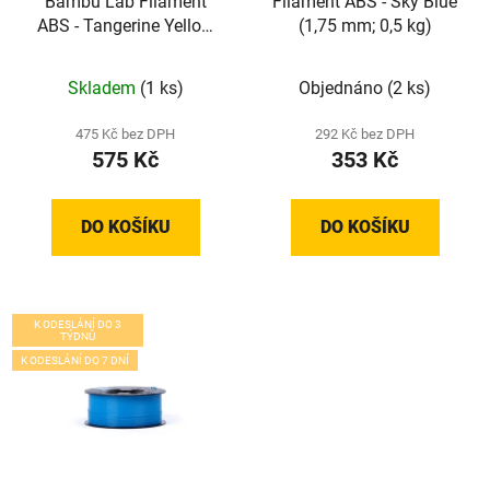
Bambu Lab Filament
Filament ABS - Sky Blue
ABS - Tangerine Yellow
(1,75 mm; 0,5 kg)
(1,75 mm; 1 kg)
Skladem
(1 ks)
Objednáno
(2 ks)
475 Kč bez DPH
292 Kč bez DPH
575 Kč
353 Kč
DO KOŠÍKU
DO KOŠÍKU
K ODESLÁNÍ DO 3
TÝDNŮ
K ODESLÁNÍ DO 7 DNÍ