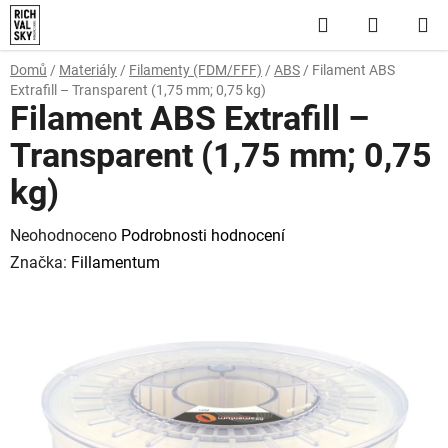
Přejít
Hledat
NÁKUP
na
obsah
KOŠÍK
Domů
/
Materiály
/
Filamenty (FDM/FFF)
/
ABS
/
Filament ABS
Extrafill – Transparent (1,75 mm; 0,75 kg)
Filament ABS Extrafill –
Transparent (1,75 mm; 0,75
kg)
Průměrné
Neohodnoceno
Podrobnosti hodnocení
hodnocení
Značka:
Fillamentum
produktu
je
0,0
z
5
hvězdiček.