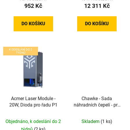
952 Kč
12 311 Kč
DO KOŠÍKU
DO KOŠÍKU
K ODESLÁNÍ DO 2
TÝDNŮ
Acmer Laser Module -
Chawke - Sada
20W, Dioda pro řadu P1
náhradních čepelí - pro
CK01 (6 typů)
Objednáno, k odeslání do 2
Skladem
(1 ks)
týdnů
(2 ks)