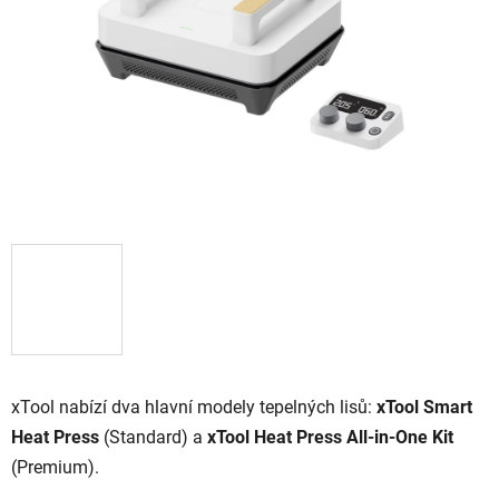
hvězdiček.
xTool nabízí dva hlavní modely tepelných lisů:
xTool Smart
Heat Press
(Standard) a
xTool Heat Press All-in-One Kit
(Premium).