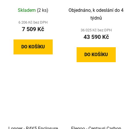
Pro Kit
OrangeStorm Giga -
Kompletní sada
Skladem
(2 ks)
Objednáno, k odeslání do 4
týdnů
6 206 Kč bez DPH
7 509 Kč
36 025 Kč bez DPH
43 590 Kč
DO KOŠÍKU
DO KOŠÍKU
Longer - RAY5 Enclosure
Elegoo - Centauri Carbon