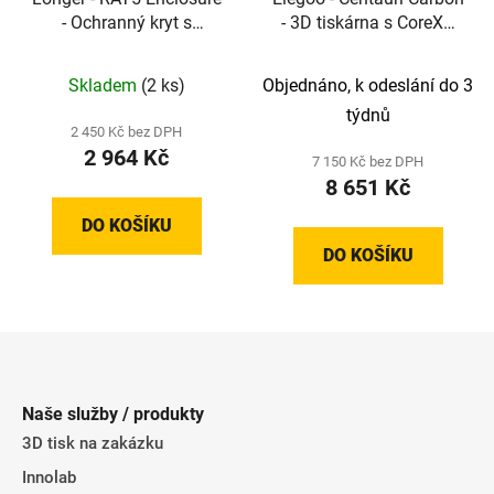
- Ochranný kryt s
- 3D tiskárna s CoreXY
odsáváním pro řadu
technologií a rychlostí
RAY5
až 500 mm/s
Skladem
(2 ks)
Objednáno, k odeslání do 3
týdnů
2 450 Kč bez DPH
2 964 Kč
7 150 Kč bez DPH
8 651 Kč
DO KOŠÍKU
DO KOŠÍKU
Z
á
p
Naše služby / produkty
a
3D tisk na zakázku
t
Innolab
í