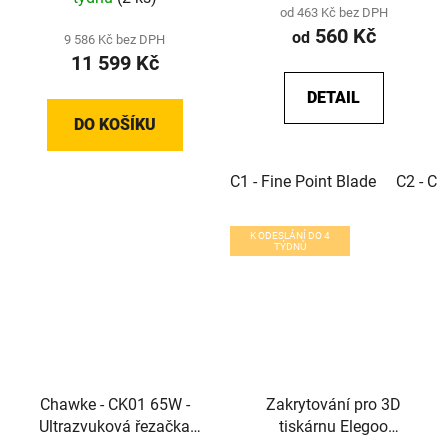
od 463 Kč bez DPH
560 Kč
od
9 586 Kč bez DPH
11 599 Kč
DETAIL
DO KOŠÍKU
C1 - Fine Point Blade
C2 - Ch
K ODESLÁNÍ DO 4
TÝDNŮ
Chawke - CK01 65W -
Zakrytování pro 3D
Ultrazvuková řezačka
tiskárnu Elegoo