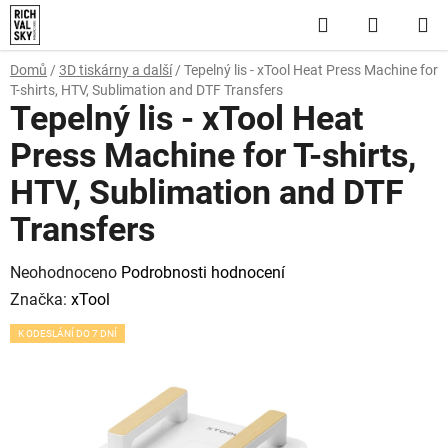
Přejít
Hledat
NÁKUP
na
obsah
KOŠÍK
Domů
/
3D tiskárny a další
/
Tepelný lis - xTool Heat Press Machine for
T-shirts, HTV, Sublimation and DTF Transfers
Tepelný lis - xTool Heat
Press Machine for T-shirts,
HTV, Sublimation and DTF
Transfers
Průměrné
Neohodnoceno
Podrobnosti hodnocení
hodnocení
Značka:
xTool
produktu
K ODESLÁNÍ DO 7 DNÍ
je
0,0
z
5