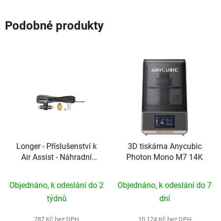
Podobné produkty
Longer - Příslušenství k
3D tiskárna Anycubic
Air Assist - Náhradní
Photon Mono M7 14K
tryska, hadička a ventil
pro vzduchovou
Objednáno, k odeslání do 2
Objednáno, k odeslání do 7
asistenci RAY5
týdnů
dní
787 Kč bez DPH
10 174 Kč bez DPH