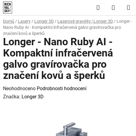
Přejít
Hledat
NÁKUP
na
obsah
KOŠÍK
Domů
/
Lasery
/
Longer 3D
/
Laserové gravírky | Longer 3D
/
Longer -
Nano Ruby AI - Kompaktní infračervená galvo gravírovačka pro
značení kovů a šperků
Longer - Nano Ruby AI -
Kompaktní infračervená
galvo gravírovačka pro
značení kovů a šperků
Průměrné
Neohodnoceno
Podrobnosti hodnocení
hodnocení
Značka:
Longer 3D
produktu
je
0,0
z