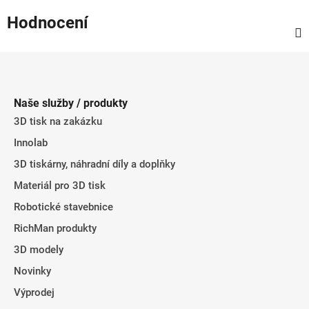
Hodnocení
Z
á
p
Naše služby / produkty
a
3D tisk na zakázku
t
Innolab
í
3D tiskárny, náhradní díly a doplňky
Materiál pro 3D tisk
Robotické stavebnice
RichMan produkty
3D modely
Novinky
Výprodej