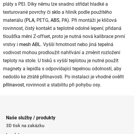
pláty s PEI. Díky němu lze snadno střídat hladké a
texturované povrchy či
sklo
a hliník podle použitého
materiálu (
PLA
, PETG,
ABS
, PA). Při montáži je klíčová
rovinnost, čistý kontakt a teplotně odolné lepení; přidaná
tloušťka mění Z-offset, proto je nutná nová kalibrace první
vrstvy i
mesh
ABL
. Vyšší hmotnost nebo jiná tepelná
vodivost mohou prodloužit nahřívání a změnit rozložení
teploty na stole. U tisků s vyšší teplotou je nutné použít
magnety a lepidla s odpovídající tepelnou odolností, aby
nedošlo ke ztrátě přilnavosti. Po instalaci je vhodné ověřit
přilnavost
, rovinnost a stabilitu při pohybu osy.
Z
á
p
Naše služby / produkty
a
3D tisk na zakázku
t