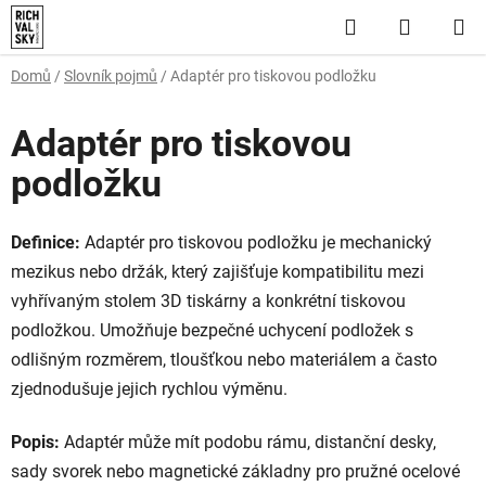
Přejít
Hledat
NÁKUP
na
obsah
KOŠÍK
Domů
/
Slovník pojmů
/
Adaptér pro tiskovou podložku
Adaptér pro tiskovou
podložku
Definice:
Adaptér pro tiskovou podložku je mechanický
mezikus nebo držák, který zajišťuje kompatibilitu mezi
vyhřívaným stolem 3D tiskárny a konkrétní tiskovou
podložkou. Umožňuje bezpečné uchycení podložek s
odlišným rozměrem, tloušťkou nebo materiálem a často
zjednodušuje jejich rychlou výměnu.
Popis:
Adaptér může mít podobu rámu, distanční desky,
sady svorek nebo magnetické základny pro pružné ocelové