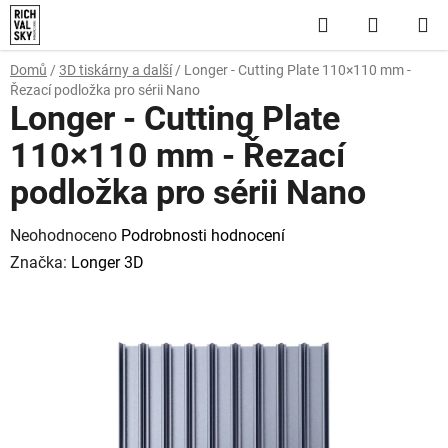
Přejít
Hledat
NÁKUP
na
obsah
KOŠÍK
Domů
/
3D tiskárny a další
/
Longer - Cutting Plate 110×110 mm -
Řezací podložka pro sérii Nano
Longer - Cutting Plate
110×110 mm - Řezací
podložka pro sérii Nano
Průměrné
Neohodnoceno
Podrobnosti hodnocení
hodnocení
Značka:
Longer 3D
produktu
je
0,0
z
5
hvězdiček.