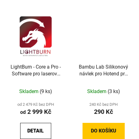
LightBurn - Core a Pro -
Bambu Lab Silikonový
Software pro laserové
návlek pro Hotend pro
řezání a gravírování
řadu H2D a H2D Laser
Skladem
(9 ks)
Skladem
(3 ks)
od 2 479 Kč bez DPH
240 Kč bez DPH
2 999 Kč
290 Kč
od
DETAIL
DO KOŠÍKU