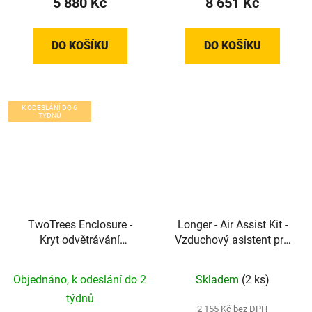
5 880 Kč
8 651 Kč
DO KOŠÍKU
DO KOŠÍKU
K ODESLÁNÍ DO 6
TÝDNŮ
TwoTrees Enclosure -
Longer - Air Assist Kit -
Kryt odvětrávání
Vzduchový asistent pro
(780x720x460) pro CNC
laserové gravírky RAY5
laserovou gravírku /
Objednáno, k odeslání do 2
Skladem
(2 ks)
plotr - řada TTS-20 Pro
týdnů
2 155 Kč bez DPH