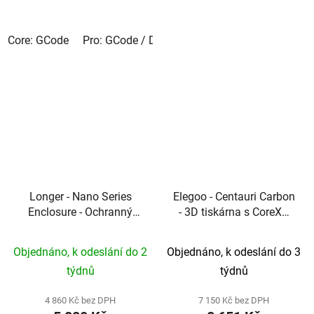
Core: GCode
Pro: GCode / DSP / Galvo
Longer - Nano Series
Elegoo - Centauri Carbon
Enclosure - Ochranný
- 3D tiskárna s CoreXY
kryt s odsáváním pro
technologií a rychlostí
sérii Nano
až 500 mm/s
Objednáno, k odeslání do 2
Objednáno, k odeslání do 3
týdnů
týdnů
4 860 Kč bez DPH
7 150 Kč bez DPH