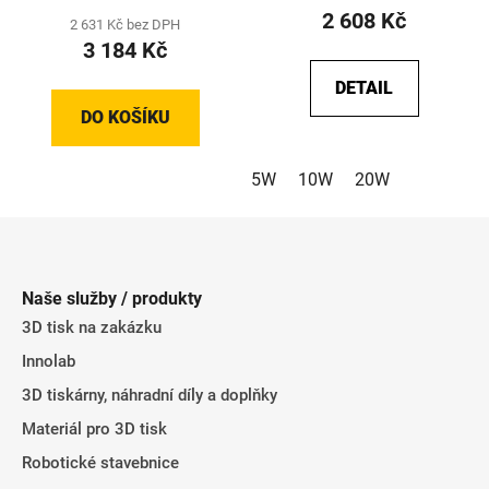
2 608 Kč
2 631 Kč bez DPH
3 184 Kč
DETAIL
DO KOŠÍKU
5W
10W
20W
Z
á
p
Naše služby / produkty
a
3D tisk na zakázku
t
Innolab
í
3D tiskárny, náhradní díly a doplňky
Materiál pro 3D tisk
Robotické stavebnice