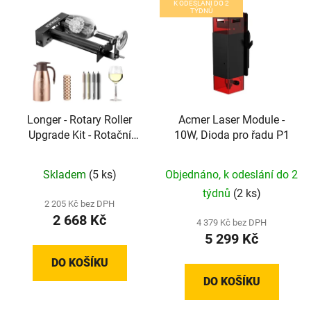
K ODESLÁNÍ DO 2
TÝDNŮ
Longer - Rotary Roller
Acmer Laser Module -
Upgrade Kit - Rotační
10W, Dioda pro řadu P1
válec pro 360°
gravírování válcových
Skladem
(5 ks)
Objednáno, k odeslání do 2
předmětů
týdnů
(2 ks)
2 205 Kč bez DPH
2 668 Kč
4 379 Kč bez DPH
5 299 Kč
DO KOŠÍKU
DO KOŠÍKU