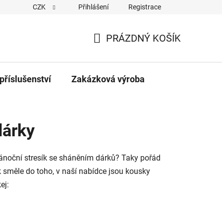
CZK
Přihlášení
Registrace
PRÁZDNÝ KOŠÍK
NÁKUPNÍ
KOŠÍK
příslušenství
Zakázková výroba
dárky
dvánoční stresík se sháněním dárků? Taky pořád
 směle do toho, v naší nabídce jsou kousky
ej: