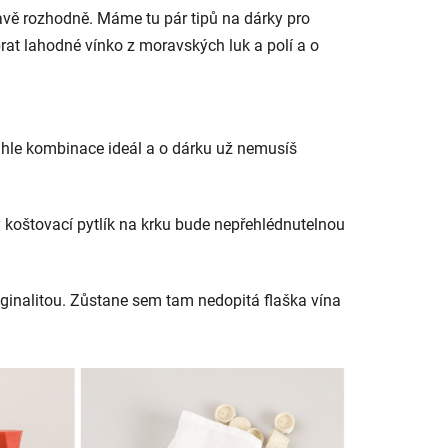
avě rozhodně. Máme tu pár tipů na dárky pro
ybrat lahodné vínko z moravských luk a polí a o
ahle kombinace ideál a o dárku už nemusíš
koštovací pytlík na krku bude nepřehlédnutelnou
iginalitou. Zůstane sem tam nedopitá flaška vína