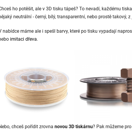
Chceš ho potěšit, ale v 3D tisku tápeš? To nevadí, každému tiska
nějaký neutrální - černý, bílý, transparentní, nebo prostě takový, z
V nabídce máme ale i spešl barvy, které po tisku vypadají napros
nebo
imitaci dřeva
.
Nebo, chceš pořídit zrovna
novou 3D tiskárnu
? Pak můžeme pro 