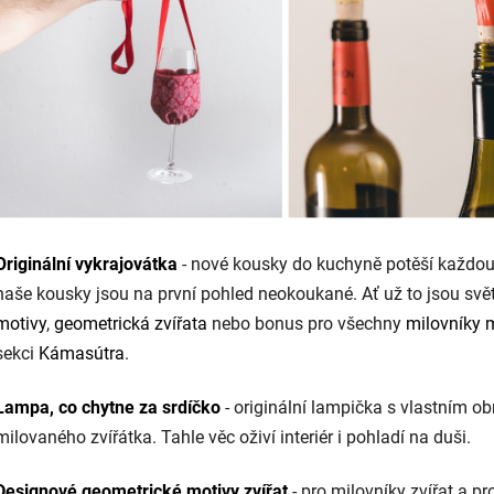
Originální vykrajovátka
- nové kousky do kuchyně potěší každou 
naše kousky jsou na první pohled neokoukané. Ať už to jsou sv
motivy
,
geometrická zvířata
nebo bonus pro všechny
milovníky 
sekci
Kámasútra
.
Lampa, co chytne za srdíčko
- originální lampička s vlastním o
milovaného zvířátka. Tahle věc oživí interiér i pohladí na duši.
Designové geometrické motivy zvířat
- pro milovníky zvířat a pr