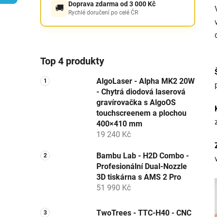
Doprava zdarma od 3 000 Kč
🚚
p
Rychlé doručení po celé ČR
a
n
e
l
Top 4 produkty
AlgoLaser - Alpha MK2 20W
- Chytrá diodová laserová
gravírovačka s AlgoOS
touchscreenem a plochou
400×410 mm
19 240 Kč
Bambu Lab - H2D Combo -
Profesionální Dual-Nozzle
3D tiskárna s AMS 2 Pro
51 990 Kč
TwoTrees - TTC-H40 - CNC