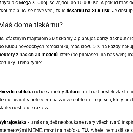
Anycubic Mega X
. Obojí se vejdou do 10 000 Kč. A pokud máš 
zkoumá a učí se nové věci, zkus
tiskárnu na
SLA
tisk
. Je dostu
Máš doma tiskárnu?
Jsi šťastným majitelem 3D tiskárny a plánuješ dárky tisknout? Ide
do Klubu novodobých řemeslníků, máš slevu 5 % na každý nákup
některý z našich
3D modelů
, které (po přihlášení na náš web) m
korunky. Třeba tyhle:
Hvězdná obloha
nebo samotný
Saturn
-
mít nad postelí vlastní 
denně usínat s pohledem na zářivou oblohu. To je sen, který udě
skutečnost bude raz dva!
Vykrajovátka
- u nás najdeš neokoukané tvary všech tvarů inspi
internetovými MEME, mrkni na nabídku
TU
.
A hele, nemusíš se 