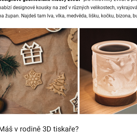
nabízí designové kousky na zeď v různých velikostech, vykrajová
na župan. Najdeš tam lva, vlka, medvěda, lišku, kočku, bizona, bu
Máš v rodině 3D tiskaře?