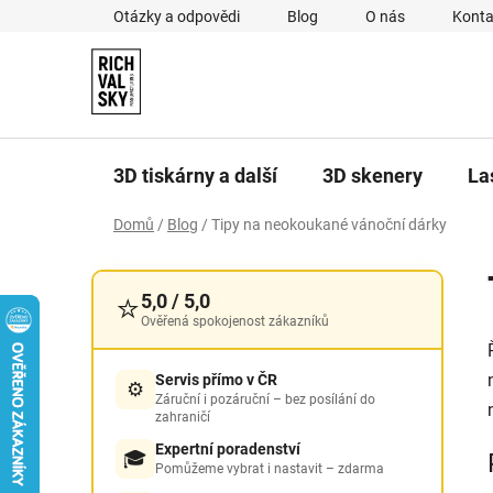
Přejít
Otázky a odpovědi
Blog
O nás
Konta
na
obsah
3D tiskárny a další
3D skenery
La
Domů
/
Blog
/
Tipy na neokoukané vánoční dárky
P
o
⭐
5,0 / 5,0
s
Ověřená spokojenost zákazníků
t
r
Servis přímo v ČR
⚙️
a
Záruční i pozáruční – bez posílání do
zahraničí
n
Expertní poradenství
n
🎓
Pomůžeme vybrat i nastavit – zdarma
í