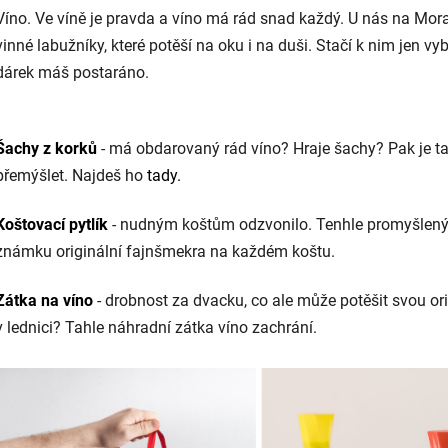
Víno. Ve víně je pravda a víno má rád snad každý. U nás na Mor
vinné labužníky, které potěší na oku i na duši. Stačí k nim jen v
dárek máš postaráno.
Šachy z korků
- má obdarovaný rád víno? Hraje šachy? Pak je t
přemýšlet. Najdeš ho
tady.
Koštovací pytlík
- nudným koštům odzvonilo. Tenhle promyšlený 
známku originální fajnšmekra na každém koštu.
Zátka na víno
- drobnost za dvacku, co ale může potěšit svou or
v lednici? Tahle náhradní zátka víno zachrání.