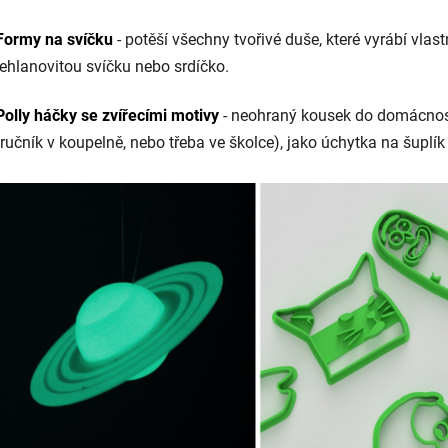
Formy na svíčku
- potěší všechny tvořivé duše, které vyrábí vla
jehlanovitou svíčku nebo srdíčko.
Polly háčky se zvířecími motivy
- neohraný kousek do domácnos
(ručník v koupelně, nebo třeba ve školce), jako úchytka na šuplí