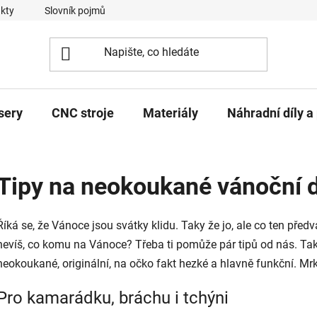
kty
Slovník pojmů
sery
CNC stroje
Materiály
Náhradní díly a 
Tipy na neokoukané vánoční 
Říká se, že Vánoce jsou svátky klidu. Taky že jo, ale co ten pře
nevíš, co komu na Vánoce? Třeba ti pomůže pár tipů od nás. Tak
neokoukané, originální, na očko fakt hezké a hlavně funkční. Mrk
Pro kamarádku, bráchu i tchýni