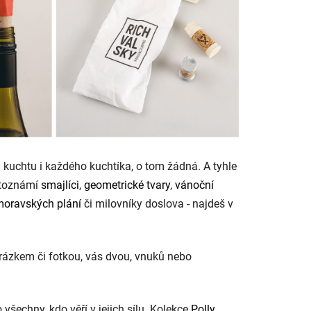
kuchtu i každého kuchtíka, o tom žádná. A tyhle
ětoznámí
smajlíci
,
geometrické tvary
,
vánoční
moravských plání
či milovníky doslova - najdeš v
brázkem či fotkou, vás dvou, vnuků nebo
o všechny, kdo věří v jejich sílu. Kolekce
Polly