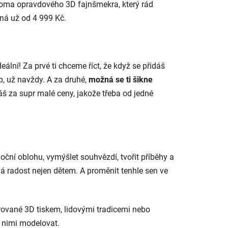
doma opravdového 3D fajnšmekra, který rád
pná už od 4 999 Kč.
ální! Za prvé ti chceme říct, že když se přidáš
, už navždy. A za druhé,
možná se ti šikne
áš za supr malé ceny, jakože třeba od jedné
noční oblohu, vymýšlet souhvězdí, tvořit příběhy a
lá radost nejen dětem. A proměnit tenhle sen ve
rované 3D tiskem, lidovými tradicemi nebo
s nimi modelovat.