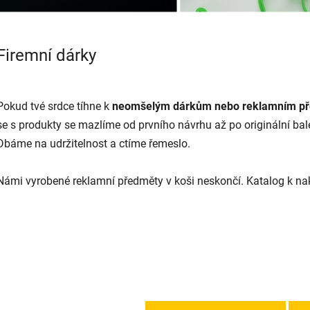
Firemní dárky
Pokud tvé srdce tíhne k
neomšelým dárkům nebo reklamním p
se s produkty se mazlíme od prvního návrhu až po originální bal
Dbáme na udržitelnost a ctíme řemeslo.
Námi vyrobené reklamní předměty v koši neskončí. Katalog k n