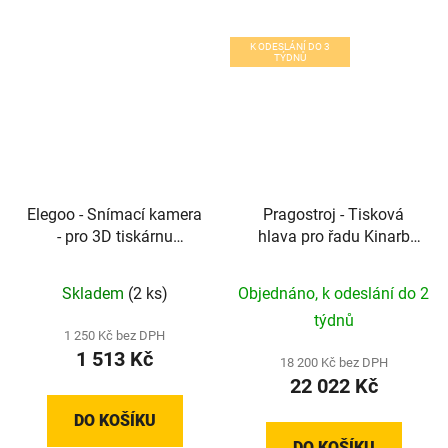
K ODESLÁNÍ DO 3
TÝDNŮ
Elegoo - Snímací kamera
Pragostroj - Tisková
- pro 3D tiskárnu
hlava pro řadu Kinarb
OrangeStorm Giga
1HB / 2HB / 3HB / 2HC
Skladem
(2 ks)
Objednáno, k odeslání do 2
týdnů
1 250 Kč bez DPH
1 513 Kč
18 200 Kč bez DPH
22 022 Kč
DO KOŠÍKU
DO KOŠÍKU