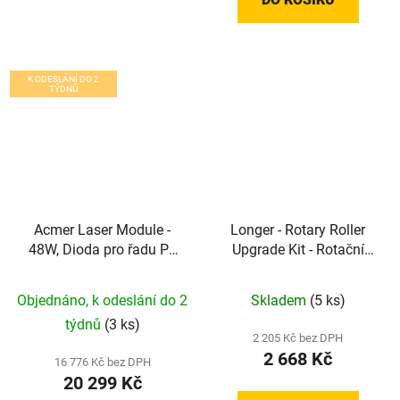
K ODESLÁNÍ DO 2
TÝDNŮ
Acmer Laser Module -
Longer - Rotary Roller
48W, Dioda pro řadu P2
Upgrade Kit - Rotační
/ P3
válec pro 360°
gravírování válcových
Objednáno, k odeslání do 2
Skladem
(5 ks)
předmětů
týdnů
(3 ks)
2 205 Kč bez DPH
2 668 Kč
16 776 Kč bez DPH
20 299 Kč