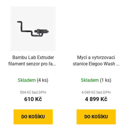
Bambu Lab Extruder
Mycí a vytvrzovací
filament senzor pro řadu
stanice Elegoo Wash &
H2S
Cure Mercury PLUS 3.0
Skladem
(4 ks)
Skladem
(1 ks)
504 Kč bez DPH
4 049 Kč bez DPH
610 Kč
4 899 Kč
DO KOŠÍKU
DO KOŠÍKU