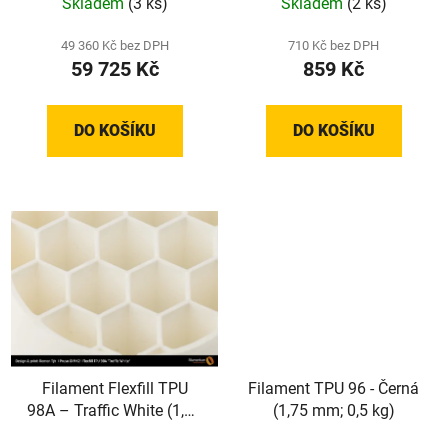
Skladem
(3 ks)
Skladem
(2 ks)
zabezpečením
49 360 Kč bez DPH
710 Kč bez DPH
59 725 Kč
859 Kč
DO KOŠÍKU
DO KOŠÍKU
Filament Flexfill TPU
Filament TPU 96 - Černá
98A – Traffic White (1,75
(1,75 mm; 0,5 kg)
mm; 0,5 kg)