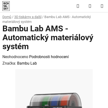
Přejít
Hledat
NÁKUP
na
obsah
KOŠÍK
Domů
/
3D tiskárny a další
/
Bambu Lab AMS - Automatický
materiálový systém
Bambu Lab AMS -
Automatický materiálový
systém
Průměrné
Neohodnoceno
Podrobnosti hodnocení
hodnocení
Značka:
Bambu Lab
produktu
je
0,0
z
5
hvězdiček.