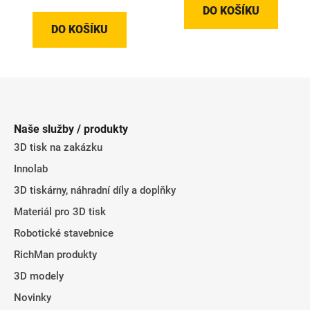
DO KOŠÍKU
DO KOŠÍKU
Z
á
p
Naše služby / produkty
a
3D tisk na zakázku
t
Innolab
í
3D tiskárny, náhradní díly a doplňky
Materiál pro 3D tisk
Robotické stavebnice
RichMan produkty
3D modely
Novinky