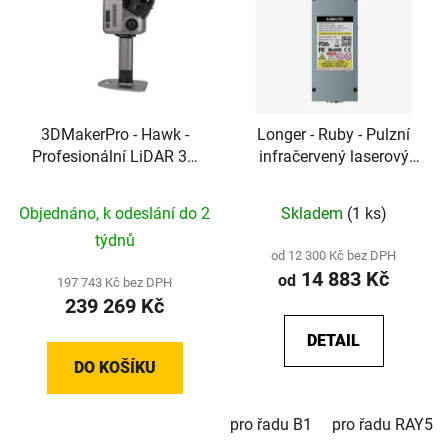
3DMakerPro - Hawk -
Longer - Ruby - Pulzní
Profesionální LiDAR 3D
infračervený laserový
skener
modul pro řady Laser B1
a RAY5
Objednáno, k odeslání do 2
Skladem
(1 ks)
týdnů
od 12 300 Kč bez DPH
14 883 Kč
od
197 743 Kč bez DPH
239 269 Kč
DETAIL
DO KOŠÍKU
pro řadu B1
pro řadu RAY5