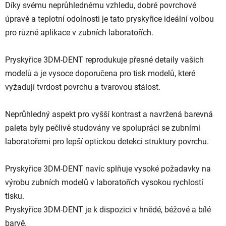
Díky svému neprůhlednému vzhledu, dobré povrchové
úpravě a teplotní odolnosti je tato pryskyřice ideální volbou
pro různé aplikace v zubních laboratořích.
Pryskyřice 3DM-DENT reprodukuje přesné detaily vašich
modelů a je vysoce doporučena pro tisk modelů, které
vyžadují tvrdost povrchu a tvarovou stálost.
Neprůhledný aspekt pro vyšší kontrast a navržená barevná
paleta byly pečlivě studovány ve spolupráci se zubními
laboratořemi pro lepší optickou detekci struktury povrchu.
Pryskyřice 3DM-DENT navíc splňuje vysoké požadavky na
výrobu zubních modelů v laboratořích vysokou rychlostí
tisku.
Pryskyřice 3DM-DENT je k dispozici v hnědé, béžové a bílé
barvě.