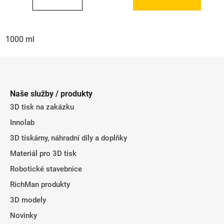
1000 ml
Z
á
p
Naše služby / produkty
a
3D tisk na zakázku
t
Innolab
í
3D tiskárny, náhradní díly a doplňky
Materiál pro 3D tisk
Robotické stavebnice
RichMan produkty
3D modely
Novinky