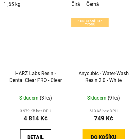
1 ,65 kg
Čirá
Černá
K ODESLÁNÍ DO 6
TÝDNŮ
HARZ Labs Resin -
Anycubic - Water-Wash
Dental Clear PRO - Clear
Resin 2.0 - White
Skladem
(3 ks)
Skladem
(9 ks)
3 979 Kč bez DPH
619 Kč bez DPH
4 814 Kč
749 Kč
DETAIL
DO KOŠÍKU