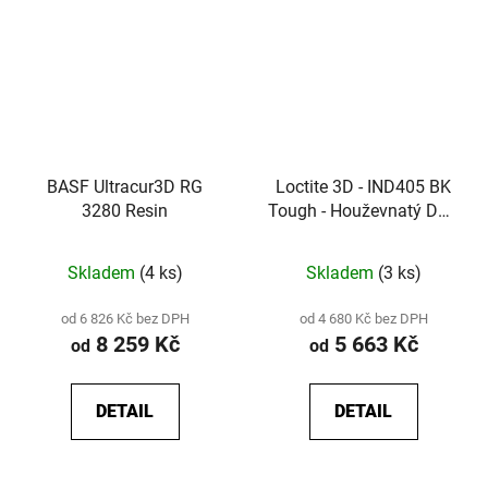
BASF Ultracur3D RG
Loctite 3D - IND405 BK
3280 Resin
Tough - Houževnatý DLP
resin s vysokou tažností
pro funkční díly a
Skladem
(4 ks)
Skladem
(3 ks)
přípravky
od 6 826 Kč bez DPH
od 4 680 Kč bez DPH
8 259 Kč
5 663 Kč
od
od
DETAIL
DETAIL