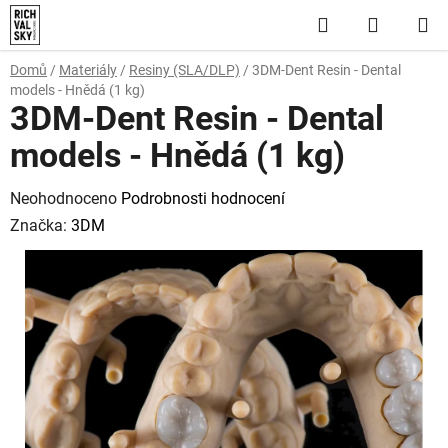
Přejít
Hledat
NÁKUP
na
obsah
KOŠÍK
Domů
/
Materiály
/
Resiny (SLA/DLP)
/
3DM-Dent Resin - Dental
models - Hnědá (1 kg)
3DM-Dent Resin - Dental
models - Hnědá (1 kg)
Průměrné
Neohodnoceno
Podrobnosti hodnocení
hodnocení
Značka:
3DM
produktu
je
0,0
z
5
hvězdiček.