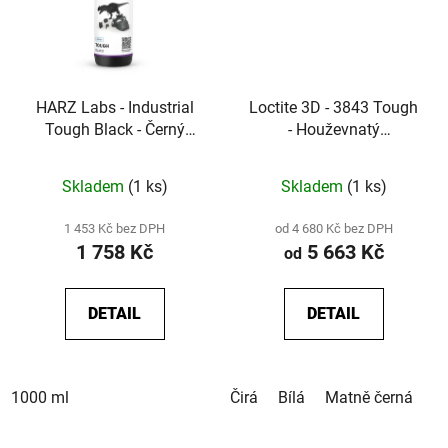
HARZ Labs - Industrial
Loctite 3D - 3843 Tough
Tough Black - Černý
- Houževnatý
resin pro funkční díly
fotopolymerní resin s
HDT 60 °C pro funkční
Skladem
(1 ks)
Skladem
(1 ks)
díly
1 453 Kč bez DPH
od 4 680 Kč bez DPH
1 758 Kč
5 663 Kč
od
DETAIL
DETAIL
1000 ml
Čirá
Bílá
Matně černá