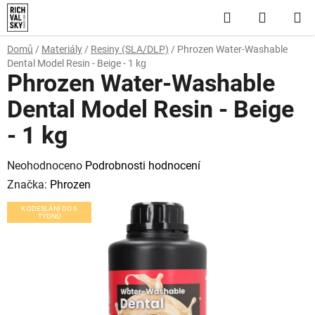
Přejít
Hledat
NÁKUP
na
obsah
KOŠÍK
Domů
/
Materiály
/
Resiny (SLA/DLP)
/
Phrozen Water-Washable
Dental Model Resin - Beige - 1 kg
Phrozen Water-Washable
Dental Model Resin - Beige
- 1 kg
Průměrné
Neohodnoceno
Podrobnosti hodnocení
hodnocení
Značka:
Phrozen
produktu
K ODESLÁNÍ DO 6
TÝDNŮ
je
0,0
z
5
hvězdiček.