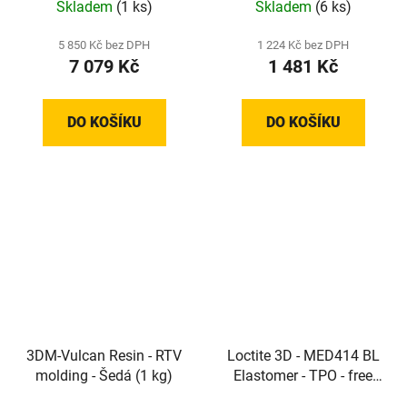
Skladem
(1 ks)
Skladem
(6 ks)
tlumení a těsnění (Grey)
5 850 Kč bez DPH
1 224 Kč bez DPH
7 079 Kč
1 481 Kč
DO KOŠÍKU
DO KOŠÍKU
3DM-Vulcan Resin - RTV
Loctite 3D - MED414 BL
molding - Šedá (1 kg)
Elastomer - TPO - free
biokompatibilní měkký