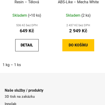
Resin – Tělová
ABS-Like – Mecha White
Skladem
(>10 ks)
Skladem
(2 ks)
536 Kč bez DPH
2 437 Kč bez DPH
649 Kč
2 949 Kč
DETAIL
DO KOŠÍKU
1 kg – 1 ks
Z
á
p
Naše služby / produkty
a
3D tisk na zakázku
t
Innolab