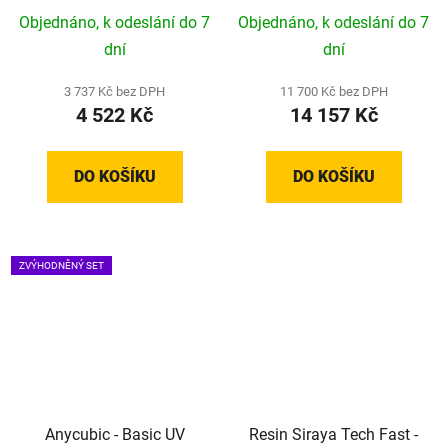
DLP resin pro
Objednáno, k odeslání do 7
Objednáno, k odeslání do 7
zdravotnictví a kontakt s
dní
dní
kůží (Blue)
3 737 Kč bez DPH
11 700 Kč bez DPH
4 522 Kč
14 157 Kč
DO KOŠÍKU
DO KOŠÍKU
ZVÝHODNĚNÝ SET
Anycubic - Basic UV
Resin Siraya Tech Fast -