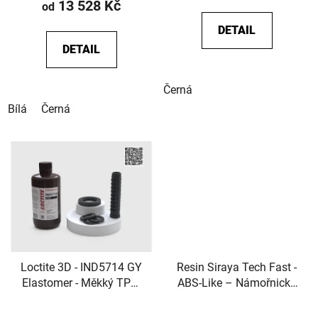
13 528 Kč
od
DETAIL
DETAIL
Černá
Bílá
Černá
Loctite 3D - IND5714 GY
Resin Siraya Tech Fast -
Elastomer - Měkký TPO-
ABS-Like – Námořnická
free elastomerní
šedá
DLP/LCD resin pro