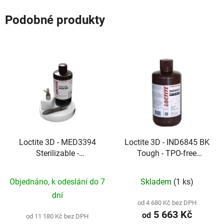
Podobné produkty
Loctite 3D - MED3394
Loctite 3D - IND6845 BK
Sterilizable -
Tough - TPO-free
Sterilizovatelný
houževnatý DLP/LCD
biokompatibilní
resin pro přípravky a
Objednáno, k odeslání do 7
Skladem
(1 ks)
DLP/LCD/mSLA resin s
koncové díly (Matte
dní
HDT 100 °C
Black)
od 4 680 Kč bez DPH
5 663 Kč
od
od 11 180 Kč bez DPH