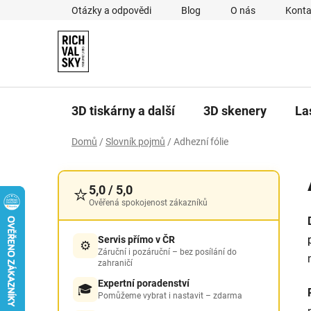
Přejít
Otázky a odpovědi
Blog
O nás
Konta
na
obsah
3D tiskárny a další
3D skenery
La
Domů
/
Slovník pojmů
/
Adhezní fólie
P
o
⭐
5,0 / 5,0
s
Ověřená spokojenost zákazníků
t
r
Servis přímo v ČR
⚙️
a
Záruční i pozáruční – bez posílání do
zahraničí
n
Expertní poradenství
n
🎓
Pomůžeme vybrat i nastavit – zdarma
í