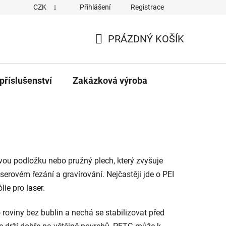
CZK
Přihlášení
Registrace
PRÁZDNÝ KOŠÍK
NÁKUPNÍ
KOŠÍK
příslušenství
Zakázková výroba
vou podložku nebo pružný plech, který zvyšuje
serovém řezání a gravírování. Nejčastěji jde o PEI
ólie pro
laser
.
 roviny bez bublin a nechá se stabilizovat před