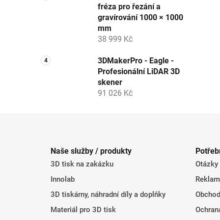
fréza pro řezání a
gravírování 1000 × 1000
mm
38 999 Kč
3DMakerPro - Eagle -
Profesionální LiDAR 3D
skener
91 026 Kč
Z
á
Naše služby / produkty
Potřeb
p
3D tisk na zakázku
Otázky
a
t
Innolab
Reklam
í
3D tiskárny, náhradní díly a doplňky
Obchod
Materiál pro 3D tisk
Ochran