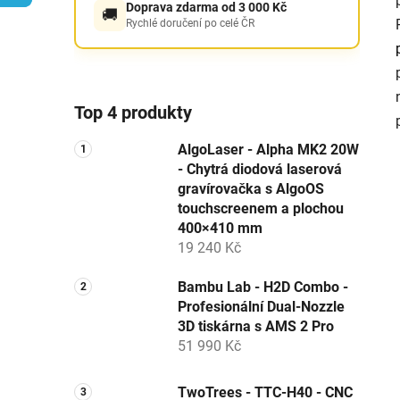
Doprava zdarma od 3 000 Kč
🚚
p
Rychlé doručení po celé ČR
a
n
e
l
Top 4 produkty
AlgoLaser - Alpha MK2 20W
- Chytrá diodová laserová
gravírovačka s AlgoOS
touchscreenem a plochou
400×410 mm
19 240 Kč
Bambu Lab - H2D Combo -
Profesionální Dual-Nozzle
3D tiskárna s AMS 2 Pro
51 990 Kč
TwoTrees - TTC-H40 - CNC