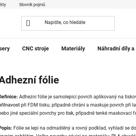
kty
Slovník pojmů
sery
CNC stroje
Materiály
Náhradní díly a 
Adhezní fólie
Definice:
Adhezní fólie je samolepicí povrch aplikovaný na tisko
přilnavost
při FDM tisku, případně chrání a maskuje povrch při la
nebo jiné speciální povrchy pro
tisk
, případně tenké maskovací f
Popis:
Fólie se lepí na odmaštěný a rovný podklad, vyhladí se do