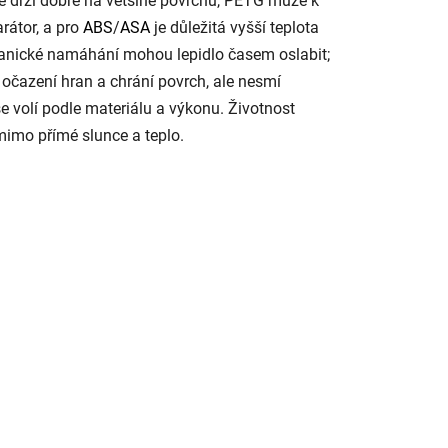
 drží dobře na většině povrchů, PETG může k
arátor, a pro
ABS
/
ASA
je důležitá vyšší teplota
hanické namáhání mohou lepidlo časem oslabit;
e očazení hran a chrání povrch, ale nesmí
e volí podle materiálu a výkonu. Životnost
imo přímé slunce a teplo.