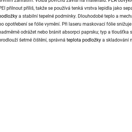
prvním zahřátím. Volba povrchu závisí na materiálu:
PLA
obvykle
PEI přilnout příliš, takže se používá tenká vrstva lepidla jako sep
podložky
a stabilní tepelné podmínky. Dlouhodobé teplo a mec
po opotřebení se fólie vymění. Při laseru maskovací fólie snižuj
nadměrně odrážet nebo bránit absorpci paprsku; typ a tloušťka s
prodlouží šetrné čištění, správná
teplota podložky
a skladování m