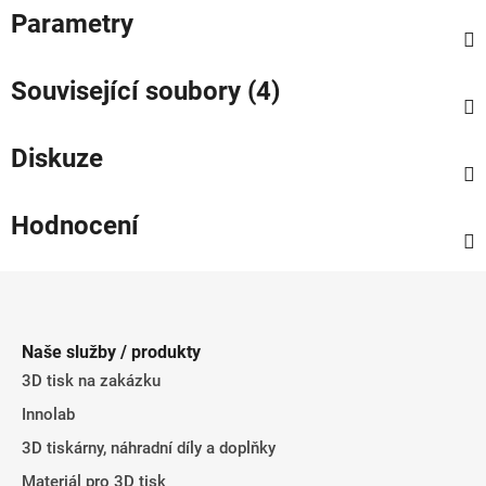
Parametry
Související soubory (4)
Diskuze
Hodnocení
Z
á
p
Naše služby / produkty
a
3D tisk na zakázku
t
Innolab
í
3D tiskárny, náhradní díly a doplňky
Materiál pro 3D tisk