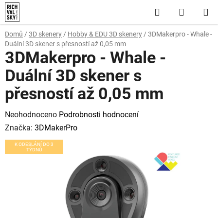
Přejít
Hledat
NÁKUP
na
obsah
KOŠÍK
Domů
/
3D skenery
/
Hobby & EDU 3D skenery
/
3DMakerpro - Whale -
Duální 3D skener s přesností až 0,05 mm
3DMakerpro - Whale -
Duální 3D skener s
přesností až 0,05 mm
Průměrné
Neohodnoceno
Podrobnosti hodnocení
hodnocení
Značka:
3DMakerPro
produktu
K ODESLÁNÍ DO 3
TÝDNŮ
je
0,0
z
5
hvězdiček.