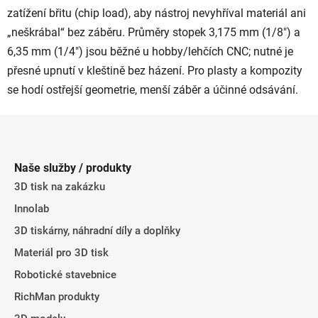
zatížení břitu (chip load), aby nástroj nevyhříval materiál ani
„neškrábal“ bez záběru. Průměry stopek 3,175 mm (1/8") a
6,35 mm (1/4") jsou běžné u hobby/lehčích CNC; nutné je
přesné upnutí v kleštině bez házení. Pro plasty a kompozity
se hodí ostřejší geometrie, menší záběr a účinné odsávání.
Z
á
p
Naše služby / produkty
a
3D tisk na zakázku
t
Innolab
í
3D tiskárny, náhradní díly a doplňky
Materiál pro 3D tisk
Robotické stavebnice
RichMan produkty