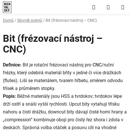
Přejít
Hledat
NÁKUP
na
obsah
KOŠÍK
Domů
/
Slovník pojmů
/
Bit (frézovací nástroj – CNC)
Bit (frézovací nástroj –
CNC)
Definice:
Bit je rotační frézovací nástroj pro
CNC
/ruční
frézky, který odebírá materiál břity v jedné či více drážkách
(flutes). Liší se materiálem, tvarem hřbetu, směrem odvodu
třísek a průměrem stopky.
Popis:
Běžné materiály jsou HSS a tvrdokov; tvrdokov lépe
drží ostří a snáší vyšší rychlosti. Upcut bity vytahují třísku
nahoru a čistí drážku, downcut bity dávají čisté horní hrany a
„compression“ kombinuje obojí pro čistý řez shora i zdola v
deskách. Správná volba otáček a posuvu cílí na vhodné