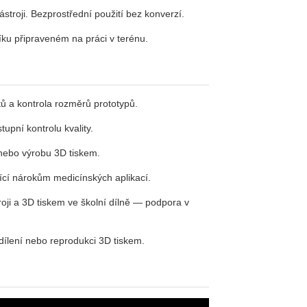
stroji. Bezprostřední použití bez konverzí.
ku připraveném na práci v terénu.
ktů a kontrola rozměrů prototypů.
upní kontrolu kvality.
 nebo výrobu 3D tiskem.
cí nárokům medicínských aplikací.
oji a 3D tiskem ve školní dílně — podpora v
sdílení nebo reprodukci 3D tiskem.