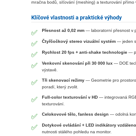
mračna bodů, síťování (meshing) a texturování přímo v
Klíčové vlastnosti a praktické výhody
Přesnost až 0,02 mm
— laboratorní přesnost v p
✅
Čtyřčočkový stereo vizuální systém
— jeden sk
✅
Rychlost 20 fps + anti-shake technologie
— pl
✅
Venkovní skenování při 30 000 lux
— DOE techn
✅
výstavě.
Tři skenovací režimy
— Geometrie pro prostorově
✅
poradí, který zvolit.
Full-color texturování v HD
— integrovaná RGB 
✅
texturování.
Celokovové tělo, fanless design
— odolná konst
✅
Dotykové ovládání + LED indikátory vzdáleno
✅
nutnosti stálého pohledu na monitor.