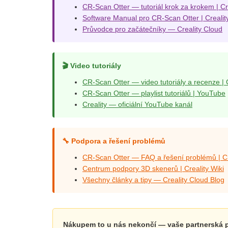
CR-Scan Otter — tutoriál krok za krokem | Cre
Software Manual pro CR-Scan Otter | Crealit
Průvodce pro začátečníky — Creality Cloud
🎬 Video tutoriály
CR-Scan Otter — video tutoriály a recenze | C
CR-Scan Otter — playlist tutoriálů | YouTube
Creality — oficiální YouTube kanál
🔧 Podpora a řešení problémů
CR-Scan Otter — FAQ a řešení problémů | Cr
Centrum podpory 3D skenerů | Creality Wiki
Všechny články a tipy — Creality Cloud Blog
Nákupem to u nás nekončí — vaše partnerská