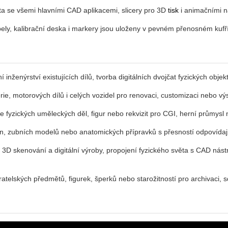
ta se všemi hlavními CAD aplikacemi, slicery pro 3D
tisk
i animačními ná
ly, kalibrační deska i markery jsou uloženy v pevném přenosném kufří
 inženýrství existujících dílů, tvorba digitálních dvojčat fyzických obje
e, motorových dílů i celých vozidel pro renovaci, customizaci nebo výst
e fyzických uměleckých děl, figur nebo rekvizit pro CGI, herní průmysl
, zubních modelů nebo anatomických přípravků s přesností odpovídají
3D skenování a digitální výroby, propojení fyzického světa s CAD nástr
atelských předmětů, figurek, šperků nebo starožitností pro archivaci, 