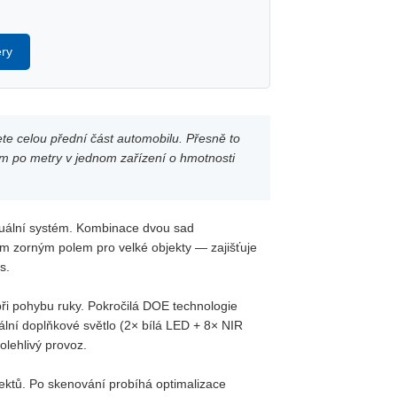
ry
ete celou přední část automobilu. Přesně to
mm po metry v jednom zařízení o hmotnosti
vizuální systém. Kombinace dvou sad
ším zorným polem pro velké objekty — zajišťuje
s.
při pohybu ruky. Pokročilá DOE technologie
ální doplňkové světlo (2× bílá LED + 8× NIR
olehlivý provoz.
jektů. Po skenování probíhá optimalizace