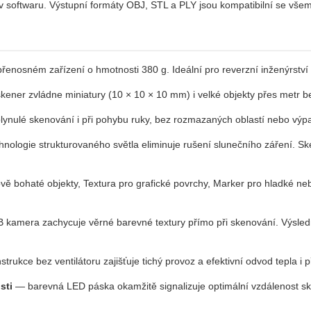
 softwaru. Výstupní formáty OBJ, STL a PLY jsou kompatibilní se všemi
řenosném zařízení o hmotnosti 380 g. Ideální pro reverzní inženýrství a
ener zvládne miniatury (10 × 10 × 10 mm) i velké objekty přes metr b
ynulé skenování i při pohybu ruky, bez rozmazaných oblastí nebo výpa
ologie strukturovaného světla eliminuje rušení slunečního záření. Ske
 bohaté objekty, Textura pro grafické povrchy, Marker pro hladké nebo
kamera zachycuje věrné barevné textury přímo při skenování. Výsled
rukce bez ventilátoru zajišťuje tichý provoz a efektivní odvod tepla i 
sti
— barevná LED páska okamžitě signalizuje optimální vzdálenost s