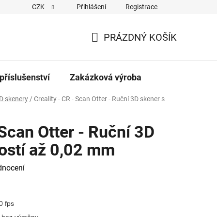
CZK
Přihlášení
Registrace
PRÁZDNÝ KOŠÍK
NÁKUPNÍ
KOŠÍK
příslušenství
Zakázková výroba
D skenery
/
Creality - CR - Scan Otter - Ruční 3D skener s
 Scan Otter - Ruční 3D
ostí až 0,02 mm
dnocení
0 fps
o bez výměny