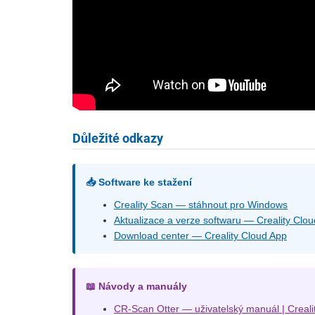
Důležité odkazy
📥 Software ke stažení
Creality Scan — stáhnout pro Windows
Aktualizace a verze softwaru — Creality Clou
Download center — Creality Cloud App
📖 Návody a manuály
CR-Scan Otter — uživatelský manuál | Crealit