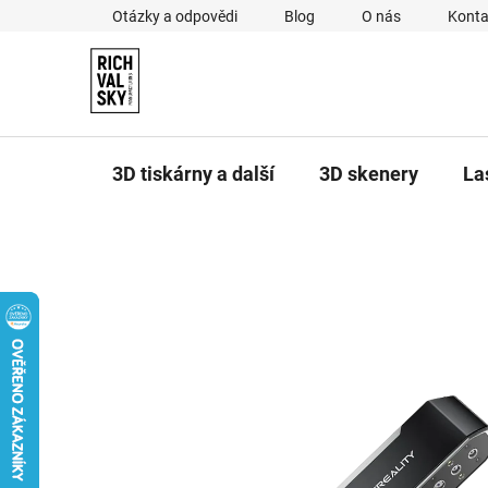
Přejít
Otázky a odpovědi
Blog
O nás
Konta
na
obsah
3D tiskárny a další
3D skenery
La