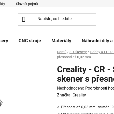
kty
Slovník pojmů
sery
CNC stroje
Materiály
Náhradní díly a 
Domů
/
3D skenery
/
Hobby & EDU 3
přesností až 0,02 mm
Creality - CR -
skener s přesn
Průměrné
Neohodnoceno
Podrobnosti ho
hodnocení
Značka:
Creality
produktu
✔ Přesnost až 0,02 mm, snímání 2
je
✔ Od zubního modelu po celé aut