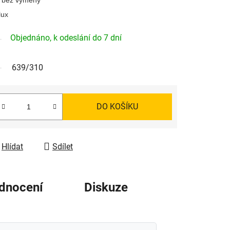
lux
Objednáno, k odeslání do 7 dní
639/310
DO KOŠÍKU
Hlídat
Sdílet
dnocení
Diskuze