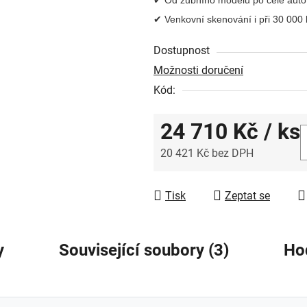
0,0
✔ Venkovní skenování i při 30 000 
z
5
Dostupnost
hvězdiček.
Možnosti doručení
Kód:
24 710 Kč
/ ks
20 421 Kč bez DPH
Měrná cena:
Tisk
Zeptat se
y
Související soubory (3)
Ho