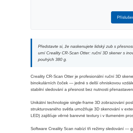
Přísluše
Představte si, že naskenujete lidský zub s přesno
umí Creality CR-Scan Otter: ruční 3D skener s in
pouhých 380 g.
Creality CR-Scan Otter je profesionální ruční 3D sken
binokulárních čoček — jedné s delší ohniskovou vzdálen
stabilní sledování a přesnost bez nutnosti přenastave
Unikátní technologie single-frame 3D zobrazování posk
strukturovaného světla umožňuje 3D skenování v exteri
LED) zajišťuje věrné barevné textury i v tlumeném pros
Software Creality Scan nabízí tři režimy sledování — 