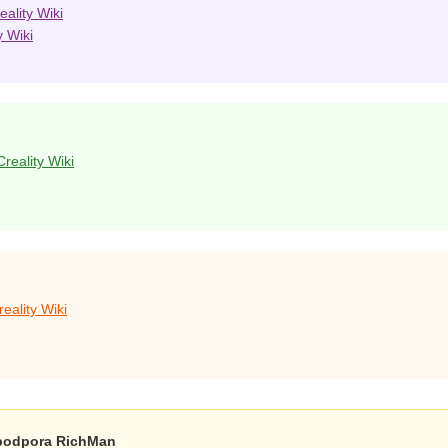
ality Wiki
y Wiki
reality Wiki
eality Wiki
 podpora RichMan