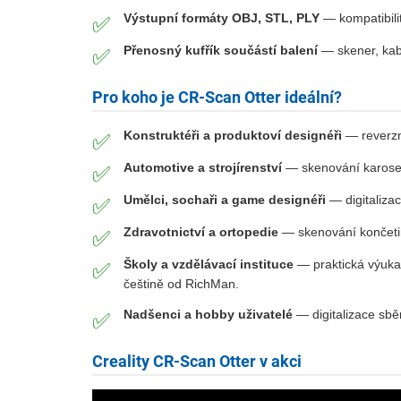
Výstupní formáty OBJ, STL, PLY
— kompatibili
✅
Přenosný kufřík součástí balení
— skener, kabe
✅
Pro koho je CR-Scan Otter ideální?
Konstruktéři a produktoví designéři
— reverzní
✅
Automotive a strojírenství
— skenování karoseri
✅
Umělci, sochaři a game designéři
— digitalizac
✅
Zdravotnictví a ortopedie
— skenování končetin
✅
Školy a vzdělávací instituce
— praktická výuka 
✅
češtině od RichMan.
Nadšenci a hobby uživatelé
— digitalizace sběr
✅
Creality CR-Scan Otter v akci