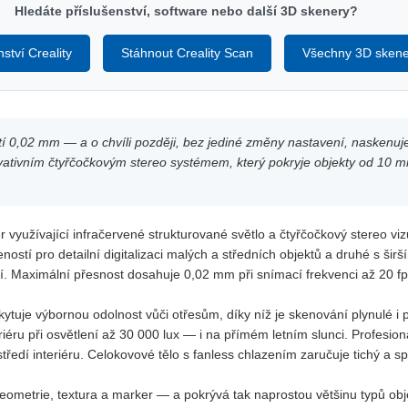
Hledáte příslušenství, software nebo další 3D skenery?
nství Creality
Stáhnout Creality Scan
Všechny 3D skene
stí 0,02 mm — a o chvíli později, bez jediné změny nastavení, naskenuj
ovativním čtyřčočkovým stereo systémem, který pokryje objekty od 10 
er využívající infračervené strukturované světlo a čtyřčočkový stereo 
ostí pro detailní digitalizaci malých a středních objektů a druhé s šir
ní. Maximální přesnost dosahuje 0,02 mm při snímací frekvenci až 20 fp
ytuje výbornou odolnost vůči otřesům, díky níž je skenování plynulé i 
éru při osvětlení až 30 000 lux — i na přímém letním slunci. Profesion
tředí interiéru. Celokovové tělo s fanless chlazením zaručuje tichý a sp
geometrie, textura a marker — a pokrývá tak naprostou většinu typů ob