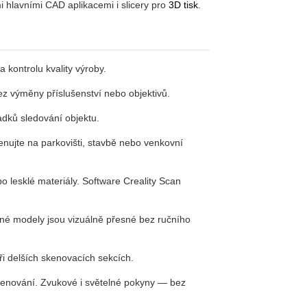
 hlavními CAD aplikacemi i slicery pro
3D tisk
.
 kontrolu kvality výroby.
ez výměny příslušenství nebo objektivů.
dků sledování objektu.
nujte na parkovišti, stavbě nebo venkovní
 lesklé materiály. Software Creality Scan
né modely jsou vizuálně přesné bez ručního
při delších skenovacích sekcích.
kenování. Zvukové i světelné pokyny — bez