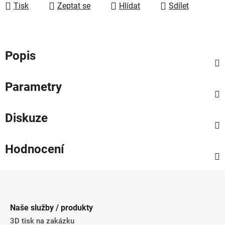
Tisk
Zeptat se
Hlídat
Sdílet
Popis
Parametry
Diskuze
Hodnocení
Z
á
p
Naše služby / produkty
a
3D tisk na zakázku