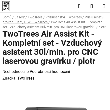
Přejít
Hledat
NÁKUP
na
obsah
KOŠÍK
Domů
/
Lasery
/
TwoTrees
/
Příslušenství | TwoTrees
/
Příslušenství
pro řadu TS2, 10W - TwoTrees
/
TwoTrees Air Assist Kit - Kompletní
set - Vzduchový asistent 30l/min. pro CNC laserovou gravírku / plotr
TwoTrees Air Assist Kit -
Kompletní set - Vzduchový
asistent 30l/min. pro CNC
laserovou gravírku / plotr
Průměrné
Neohodnoceno
Podrobnosti hodnocení
hodnocení
Značka:
TwoTrees
produktu
je
0,0
z