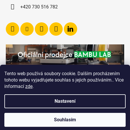
+420 730 516 782
Tento web používá soubory cookie. Dalším procházením
tohoto webu vyjadřujete souhlas s jejich používáním.. Více
informací
zde
.
Nastavení
Vytvořil Shoptet
Souhlasím
Copyright 2026
RICHVALSKY MANUFACTURING
.
Všechna práva vyhrazena.