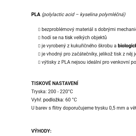
PLA
(polylactic acid – kyselina polymléčná)
bezproblémový materiál s dobrými mechani
hodí se na
tisk
velkých objektů
je vyrobený z kukuřičného škrobu a
biologic
je vhodný pro začátečníky, jelikož tisk z něj
výtisky z PLA nejsou ideální pro venkovní pou
TISKOVÉ NASTAVENÍ
Tryska: 200 - 220°C
Vyhř.
podložka
: 60 °C
U barev s flitry doporučujeme trysku 0,5 mm a vět
VÝHODY: