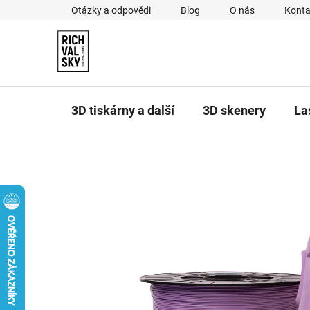
Přejít
Otázky a odpovědi
Blog
O nás
Konta
na
obsah
3D tiskárny a další
3D skenery
La