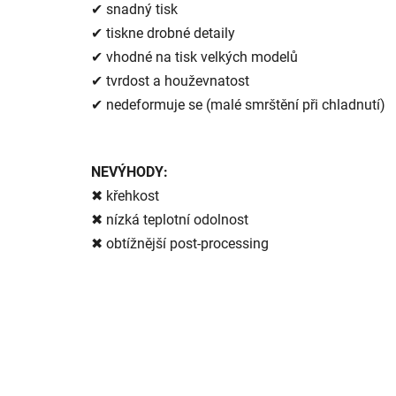
✔
snadný tisk
✔
tiskne drobné detaily
✔
vhodné na tisk velkých modelů
✔
tvrdost a houževnatost
✔
nedeformuje se (malé smrštění při chladnutí)
NEVÝHODY:
✖
křehkost
✖
nízká teplotní odolnost
✖
obtížnější post-processing