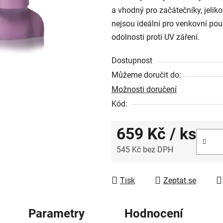
5
a vhodný pro začátečníky, jeliko
hvězdiček.
nejsou ideální pro venkovní použ
odolnosti proti UV záření.
Dostupnost
Můžeme doručit do:
Možnosti doručení
Kód:
659 Kč
/ ks
545 Kč bez DPH
Měrná cena:
Tisk
Zeptat se
Parametry
Hodnocení