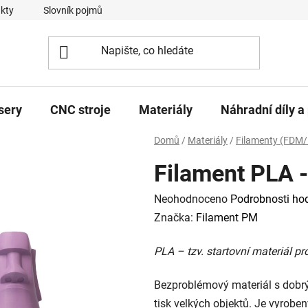
kty
Slovník pojmů
sery
CNC stroje
Materiály
Náhradní díly a 
Domů
/
Materiály
/
Filamenty (FDM/
Filament PLA -
Průměrné
Neohodnoceno
Podrobnosti ho
hodnocení
Značka:
Filament PM
produktu
PLA – tzv. startovní materiál pr
je
0,0
Bezproblémový materiál s dobrý
z
tisk velkých objektů. Je vyrobe