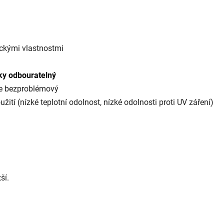
ckými vlastnostmi
ky odbouratelný
 je bezproblémový
žití (nízké teplotní odolnost, nízké odolnosti proti UV záření)
ší.