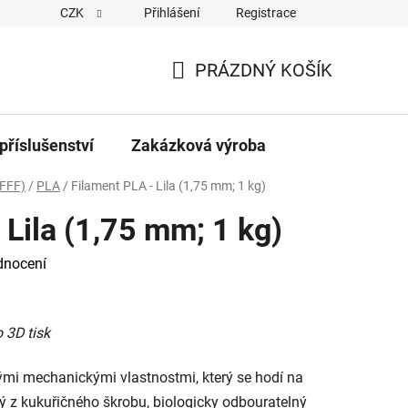
CZK
Přihlášení
Registrace
PRÁZDNÝ KOŠÍK
NÁKUPNÍ
KOŠÍK
příslušenství
Zakázková výroba
FFF)
/
PLA
/
Filament PLA - Lila (1,75 mm; 1 kg)
 Lila (1,75 mm; 1 kg)
dnocení
o 3D tisk
mi mechanickými vlastnostmi, který se hodí na
ný z kukuřičného škrobu, biologicky odbouratelný