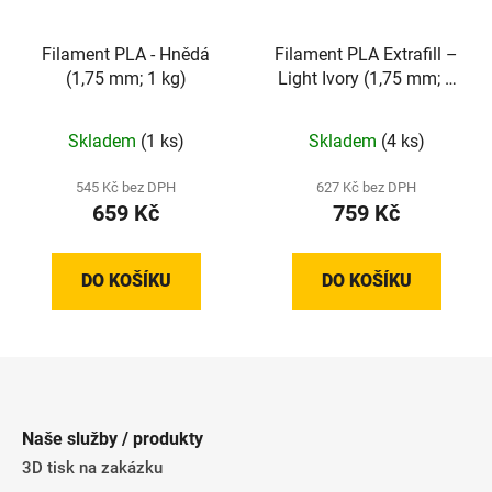
Filament PLA - Hnědá
Filament PLA Extrafill –
(1,75 mm; 1 kg)
Light Ivory (1,75 mm; 1
kg)
Skladem
(1 ks)
Skladem
(4 ks)
545 Kč bez DPH
627 Kč bez DPH
659 Kč
759 Kč
DO KOŠÍKU
DO KOŠÍKU
Z
á
p
Naše služby / produkty
a
3D tisk na zakázku
t