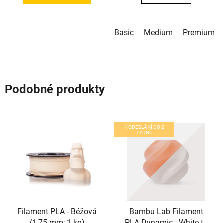
Basic
Medium
Premium
Podobné produkty
K ODESLÁNÍ DO 2
TÝDNŮ
Filament PLA - Béžová
Bambu Lab Filament
(1,75 mm; 1 kg)
PLA Dynamic - White to