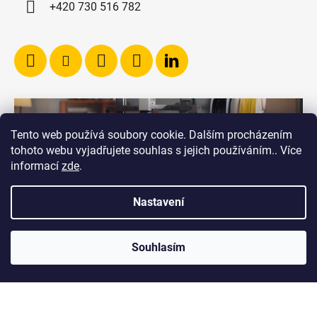
+420 730 516 782
Tento web používá soubory cookie. Dalším procházením
tohoto webu vyjadřujete souhlas s jejich používáním.. Více
informací
zde
.
Nastavení
Souhlasím
Vytvořil Shoptet
Copyright 2026
RICHVALSKY MANUFACTURING
.
Všechna práva vyhrazena.