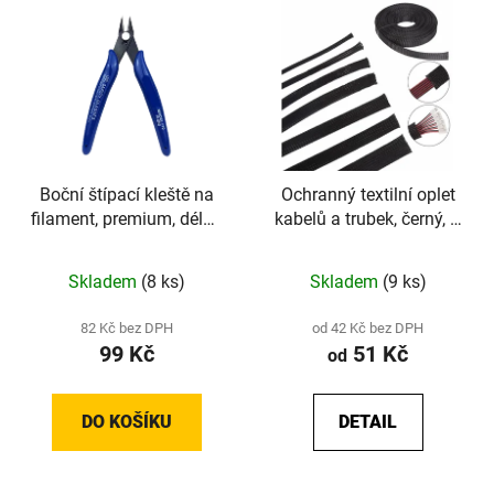
Boční štípací kleště na
Ochranný textilní oplet
filament, premium, délka
kabelů a trubek, černý, Ø
133 mm
8 - 20 mm, délka 1 m
Skladem
(8 ks)
Skladem
(9 ks)
82 Kč bez DPH
od 42 Kč bez DPH
99 Kč
51 Kč
od
DO KOŠÍKU
DETAIL