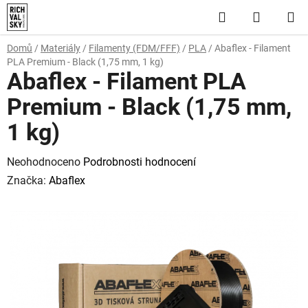
Přejít
Hledat
NÁKUP
na
obsah
KOŠÍK
Domů
/
Materiály
/
Filamenty (FDM/FFF)
/
PLA
/
Abaflex - Filament
PLA Premium - Black (1,75 mm, 1 kg)
Abaflex - Filament PLA
Premium - Black (1,75 mm,
1 kg)
Průměrné
Neohodnoceno
Podrobnosti hodnocení
hodnocení
Značka:
Abaflex
produktu
je
0,0
z
5
hvězdiček.