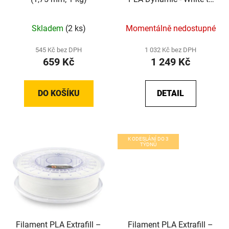
Coral (1,75 mm; 1 kg)
Skladem
(2 ks)
Momentálně nedostupné
545 Kč bez DPH
1 032 Kč bez DPH
659 Kč
1 249 Kč
DO KOŠÍKU
DETAIL
K ODESLÁNÍ DO 3
TÝDNŮ
Filament PLA Extrafill –
Filament PLA Extrafill –