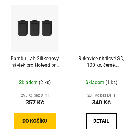
Bambu Lab Silikonový
Rukavice nitrilové SD,
návlek pro Hotend pro
100 ks, černé,
řadu X1 a P1
nepudrované
Skladem
(2 ks)
Skladem
(1 ks)
295 Kč bez DPH
281 Kč bez DPH
357 Kč
340 Kč
DO KOŠÍKU
DETAIL