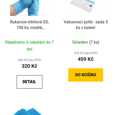
Rukavice nitrilové SD,
Vakuovací pytle - sada 5
100 ks, modré,
ks v balení
nepudrované
Průměrné
Objednáno, k odeslání do 7
Skladem
(7 ks)
hodnocení
dní
produktu
379 Kč bez DPH
459 Kč
je
264 Kč bez DPH
320 Kč
5,0
z
DO KOŠÍKU
5
DETAIL
hvězdiček.