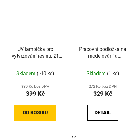
UV lampička pro
Pracovní podložka na
vytvrzování resinu, 21
modelování a
LED, 395 - 400nm
vyřezávání - A4 / A3
Skladem
(>10 ks)
Skladem
(1 ks)
330 Kč bez DPH
272 Kč bez DPH
399 Kč
329 Kč
DO KOŠÍKU
DETAIL