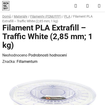
Přejít
Hledat
NÁKUP
na
obsah
KOŠÍK
Domů
/
Materiály
/
Filamenty (FDM/FFF)
/
PLA
/
Filament PLA
Extrafill – Traffic White (2,85 mm; 1 kg)
Filament PLA Extrafill –
Traffic White (2,85 mm; 1
kg)
Průměrné
Neohodnoceno
Podrobnosti hodnocení
hodnocení
Značka:
Fillamentum
produktu
je
0,0
z
5
hvězdiček.