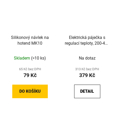
Silikonový návlek na
Elektrická páječka s
hotend MK10
regulací teploty, 200-450
°C, 220V/60W
Skladem
(>10 ks)
Na dotaz
65 Kč bez DPH
313 Kč bez DPH
79 Kč
379 Kč
DO KOŠÍKU
DETAIL