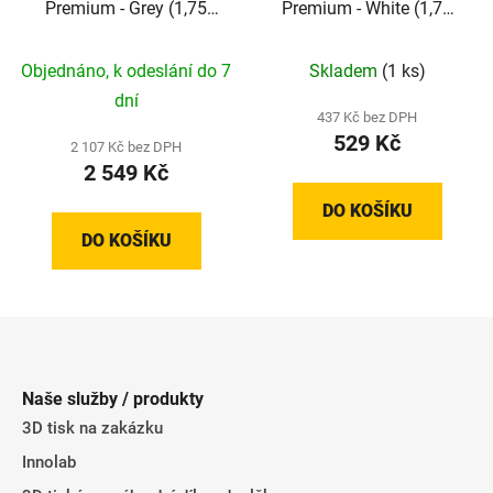
Premium - Grey (1,75
Premium - White (1,75
mm, 5 kg)
mm, 1 kg)
Objednáno, k odeslání do 7
Skladem
(1 ks)
dní
437 Kč bez DPH
529 Kč
2 107 Kč bez DPH
2 549 Kč
DO KOŠÍKU
DO KOŠÍKU
Z
á
p
Naše služby / produkty
a
3D tisk na zakázku
t
Innolab
í