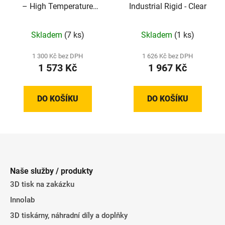
– High Temperature
Industrial Rigid - Clear
Resistant – Grey
Skladem
(7 ks)
Skladem
(1 ks)
1 300 Kč bez DPH
1 626 Kč bez DPH
1 573 Kč
1 967 Kč
DO KOŠÍKU
DO KOŠÍKU
Z
á
p
Naše služby / produkty
a
3D tisk na zakázku
t
Innolab
í
3D tiskárny, náhradní díly a doplňky