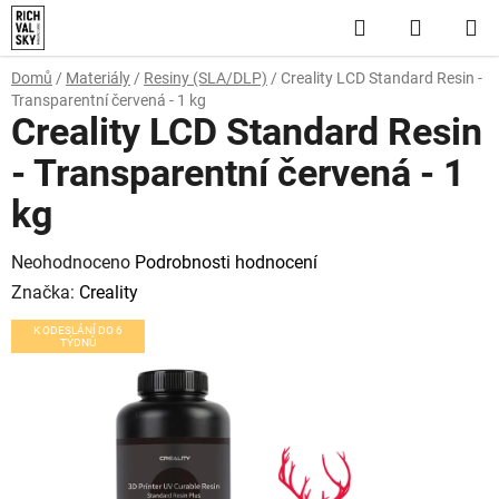
Přejít
Hledat
NÁKUP
na
obsah
KOŠÍK
Domů
/
Materiály
/
Resiny (SLA/DLP)
/
Creality LCD Standard Resin -
Transparentní červená - 1 kg
Creality LCD Standard Resin
- Transparentní červená - 1
kg
Průměrné
Neohodnoceno
Podrobnosti hodnocení
hodnocení
Značka:
Creality
produktu
K ODESLÁNÍ DO 6
TÝDNŮ
je
0,0
z
5
hvězdiček.