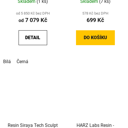
Skladem
(1 ks)
Skladem
(7 ks)
tlumicí díly
od 5 850 Kč bez DPH
578 Kč bez DPH
7 079 Kč
699 Kč
od
DETAIL
DO KOŠÍKU
Bílá
Černá
Resin Siraya Tech Sculpt
HARZ Labs Resin -