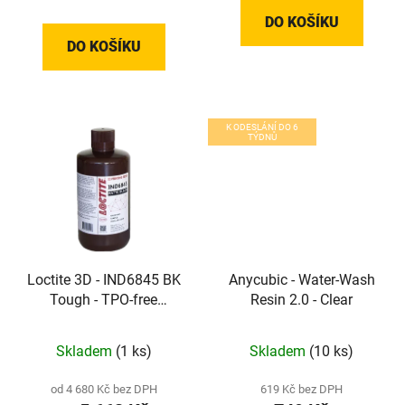
DO KOŠÍKU
DO KOŠÍKU
K ODESLÁNÍ DO 6
TÝDNŮ
Loctite 3D - IND6845 BK
Anycubic - Water-Wash
Tough - TPO-free
Resin 2.0 - Clear
houževnatý DLP/LCD
resin pro přípravky a
Skladem
(1 ks)
Skladem
(10 ks)
koncové díly (Matte
Black)
od 4 680 Kč bez DPH
619 Kč bez DPH