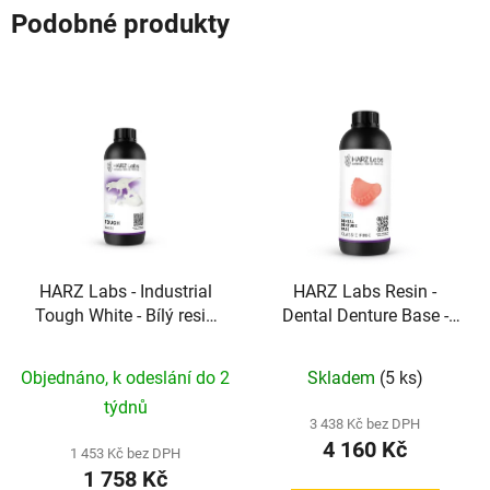
Podobné produkty
HARZ Labs - Industrial
HARZ Labs Resin -
Tough White - Bílý resin
Dental Denture Base -
pro funkční díly
Pink
Objednáno, k odeslání do 2
Skladem
(5 ks)
týdnů
3 438 Kč bez DPH
4 160 Kč
1 453 Kč bez DPH
1 758 Kč