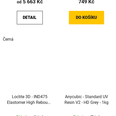
5 663 Kč
749 Kč
od
DETAIL
DO KOŠÍKU
Černá
Loctite 3D - IND475
Anycubic - Standard UV
Elastomer High Rebound
Resin V2 - HD Grey - 1kg
- Měkký elastomerní DLP
resin pro těsnění a