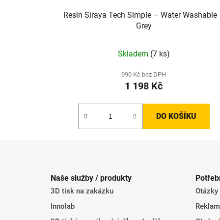
Resin Siraya Tech Simple – Water Washable
Grey
Skladem
(7 ks)
990 Kč bez DPH
1 198 Kč
DO KOŠÍKU
Z
á
Naše služby / produkty
Potřeb
p
3D tisk na zakázku
Otázky
a
t
Innolab
Reklam