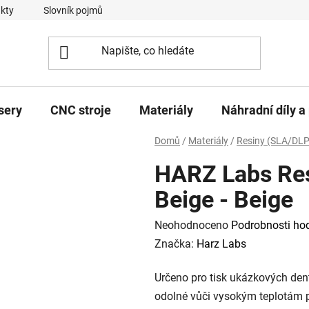
kty
Slovník pojmů
sery
CNC stroje
Materiály
Náhradní díly a 
Domů
/
Materiály
/
Resiny (SLA/DLP
HARZ Labs Res
Beige - Beige
Průměrné
Neohodnoceno
Podrobnosti ho
hodnocení
Značka:
Harz Labs
produktu
Určeno pro tisk ukázkových den
je
odolné vůči vysokým teplotám př
0,0