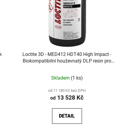
k
Loctite 3D - MED412 HDT40 High Impact -
Biokompatibilní houževnatý DLP resin pro
zdravotnické prostředky
Skladem
(1 ks)
od 11 180 Kč bez DPH
13 528 Kč
od
DETAIL