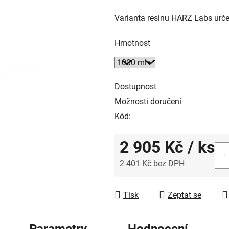
z
Varianta resinu HARZ Labs urče
5
hvězdiček.
Hmotnost
Dostupnost
Možnosti doručení
Kód:
2 905 Kč
/ ks
2 401 Kč bez DPH
Měrná cena:
Tisk
Zeptat se
Parametry
Hodnocení