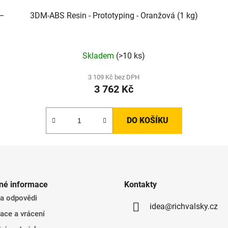
 –
3DM-ABS Resin - Prototyping - Oranžová (1 kg)
Skladem
(>10 ks)
3 109 Kč bez DPH
3 762 Kč
DO KOŠÍKU
né informace
Kontakty
 a odpovědi
idea@richvalsky.cz
ace a vrácení