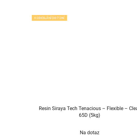
K ODESLÁNÍ DO 7 DNÍ
Resin Siraya Tech Tenacious – Flexible – Cle
65D (5kg)
Na dotaz