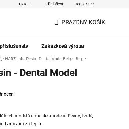
CZK
Přihlášení
Registrace
PRÁZDNÝ KOŠÍK
NÁKUPNÍ
KOŠÍK
příslušenství
Zakázková výroba
)
/
HARZ Labs Resin - Dental Model Beige - Beige
in - Dental Model
dnocení
tálních modelů a master-modelů. Pevné, tvrdé,
i tvarování za tepla.