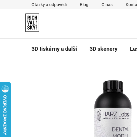
Přejít
Otázky a odpovědi
Blog
O nás
Konta
na
obsah
3D tiskárny a další
3D skenery
La