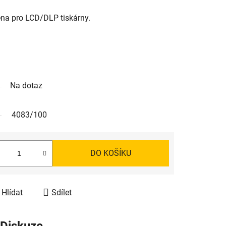
na pro LCD/DLP tiskárny.
Na dotaz
4083/100
DO KOŠÍKU
Hlídat
Sdílet
Diskuze