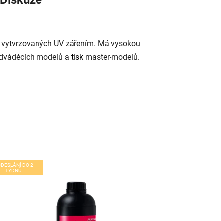
h vytvrzovaných UV zářením. Má vysokou
edváděcích modelů a
tisk
master-modelů.
ODESLÁNÍ DO 2
TÝDNŮ