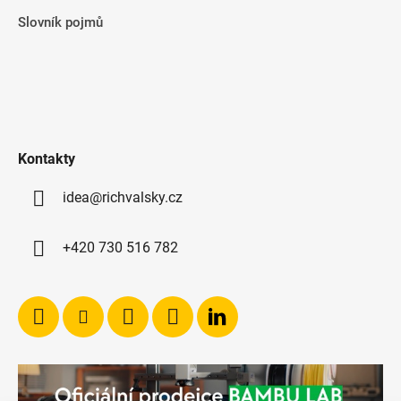
Slovník pojmů
Kontakty
idea@richvalsky.cz
+420 730 516 782