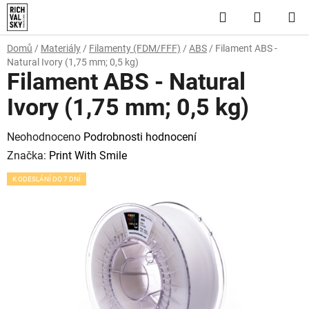
Přejít
Hledat
NÁKUP
na
obsah
KOŠÍK
Domů
/
Materiály
/
Filamenty (FDM/FFF)
/
ABS
/
Filament ABS -
Natural Ivory (1,75 mm; 0,5 kg)
Filament ABS - Natural
Ivory (1,75 mm; 0,5 kg)
Průměrné
Neohodnoceno
Podrobnosti hodnocení
hodnocení
Značka:
Print With Smile
produktu
K ODESLÁNÍ DO 7 DNÍ
je
0,0
z
5
hvězdiček.