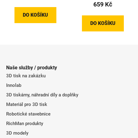
659 Kč
DO KOŠÍKU
DO KOŠÍKU
Z
á
p
Naše služby / produkty
a
3D tisk na zakázku
t
Innolab
í
3D tiskárny, náhradní díly a doplňky
Materiál pro 3D tisk
Robotické stavebnice
RichMan produkty
3D modely