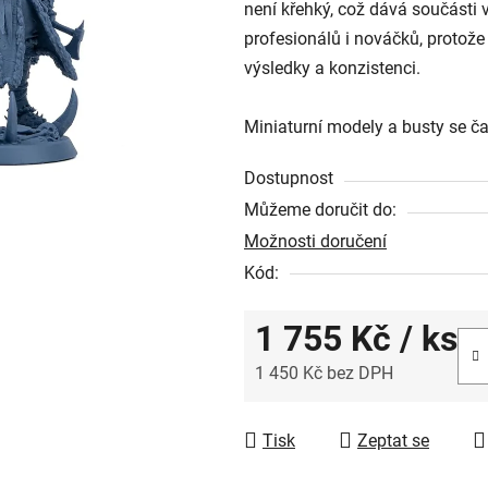
není křehký, což dává součásti 
z
profesionálů i nováčků, protože
5
výsledky a konzistenci.
hvězdiček.
Miniaturní modely a busty se č
Dostupnost
Můžeme doručit do:
Možnosti doručení
Kód:
1 755 Kč
/ ks
1 450 Kč bez DPH
Měrná cena:
Tisk
Zeptat se