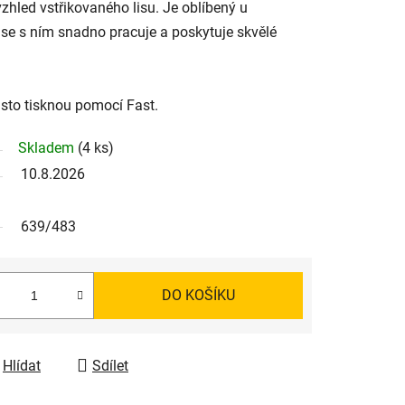
vzhled vstřikovaného lisu. Je oblíbený u
 se s ním snadno pracuje a poskytuje skvělé
asto tisknou pomocí Fast.
Skladem
(4 ks)
10.8.2026
639/483
DO KOŠÍKU
Hlídat
Sdílet