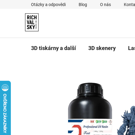
Přejít
Otázky a odpovědi
Blog
O nás
Konta
na
obsah
3D tiskárny a další
3D skenery
La