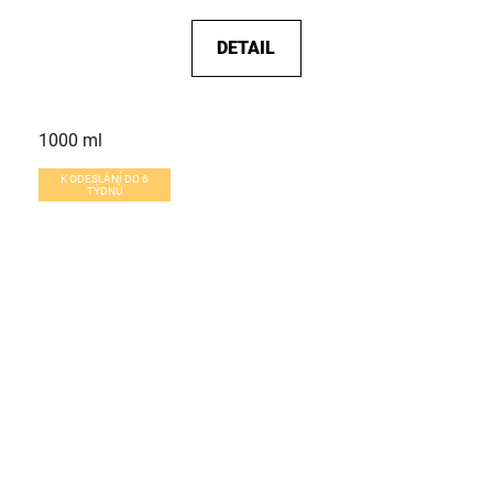
DETAIL
1000 ml
K ODESLÁNÍ DO 6
TÝDNŮ