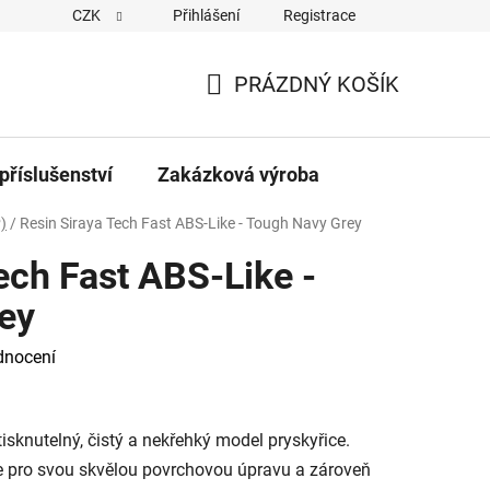
CZK
Přihlášení
Registrace
PRÁZDNÝ KOŠÍK
NÁKUPNÍ
KOŠÍK
příslušenství
Zakázková výroba
)
/
Resin Siraya Tech Fast ABS-Like - Tough Navy Grey
ech Fast ABS-Like -
ey
dnocení
isknutelný, čistý a nekřehký model pryskyřice.
ke pro svou skvělou povrchovou úpravu a zároveň