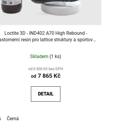
Loctite 3D - IND402 A70 High Rebound -
astomerní resin pro lattice struktury a sportovní
obuv
Skladem
(1 ks)
od 6 500 Kč bez DPH
7 865 Kč
od
DETAIL
á
Černá