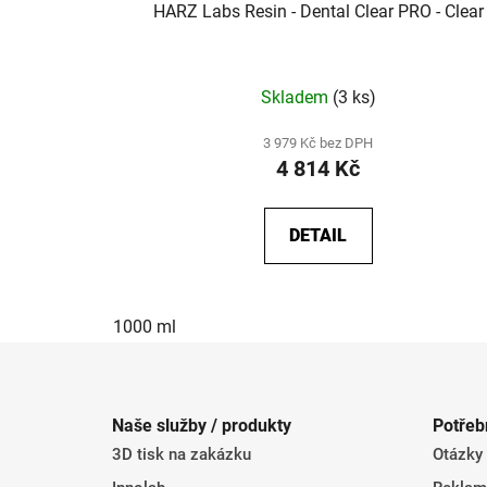
HARZ Labs Resin - Dental Clear PRO - Clear
Skladem
(3 ks)
3 979 Kč bez DPH
4 814 Kč
DETAIL
1000 ml
Z
á
Naše služby / produkty
Potřeb
p
3D tisk na zakázku
Otázky
a