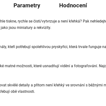
Parametry
Hodnocení
le tiskne, rychle se čistí/vytvrzuje a není křehká? Pak nehledejt
jako jsou miniatury a rekvizity.
onály, kteří potřebují spolehlivou pryskyřici, která trvale funguje 
aké matné možnosti, které usnadňují vidění a fotografování. Naj
ovat skvělé detaily a přitom není křehký ve srovnání s běžnými 
řebují obě vlastnosti.