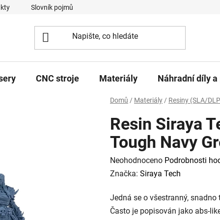
kty
Slovník pojmů
sery
CNC stroje
Materiály
Náhradní díly a 
Domů
/
Materiály
/
Resiny (SLA/DLP
Resin Siraya T
Tough Navy Gr
Průměrné
Neohodnoceno
Podrobnosti ho
hodnocení
Značka:
Siraya Tech
produktu
Jedná se o všestranný, snadno t
je
Často je popisován jako abs-li
0,0