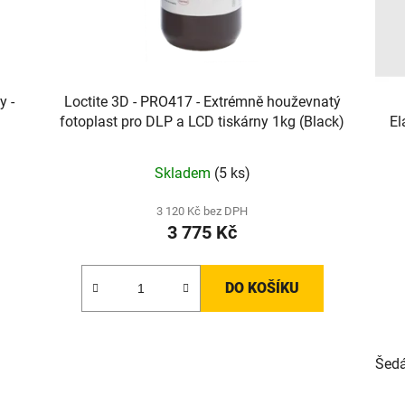
y -
Loctite 3D - PRO417 - Extrémně houževnatý
fotoplast pro DLP a LCD tiskárny 1kg (Black)
El
Skladem
(5 ks)
3 120 Kč bez DPH
3 775 Kč
DO KOŠÍKU
Šed