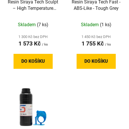
Resin Siraya Tech Sculpt
Resin Siraya Tech Fast -
o
u
– High Temperature
ABS-Like - Tough Grey
d
k
Resistant – Grey
u
t
Skladem
(7 ks)
Skladem
(1 ks)
k
ů
t
1 300 Kč bez DPH
1 450 Kč bez DPH
ů
1 573 Kč
1 755 Kč
/ ks
/ ks
DO KOŠÍKU
DO KOŠÍKU