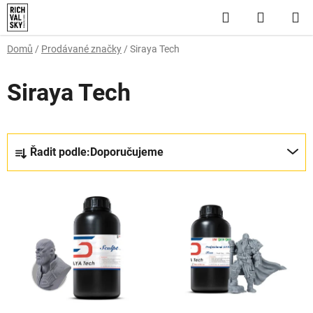
Přejít
Hledat
NÁKUP
na
obsah
KOŠÍK
Domů
/
Prodávané značky
/
Siraya Tech
Siraya Tech
Ř
Řadit podle:
Doporučujeme
a
z
V
e
ý
n
p
í
i
p
s
r
p
o
r
d