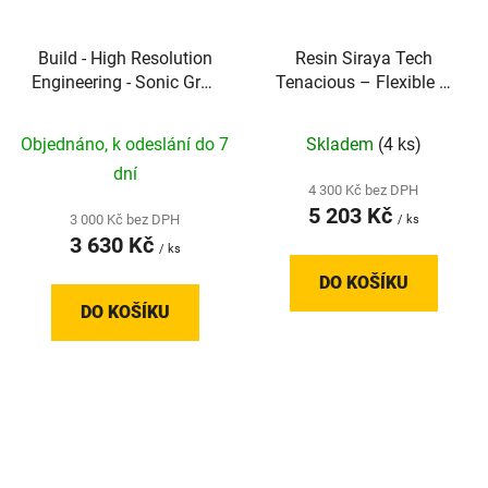
Build - High Resolution
Resin Siraya Tech
Engineering - Sonic Grey
Tenacious – Flexible –
- 2kg
Clear 65D (2 kg)
Objednáno, k odeslání do 7
Skladem
(4 ks)
dní
4 300 Kč bez DPH
5 203 Kč
3 000 Kč bez DPH
/ ks
3 630 Kč
/ ks
DO KOŠÍKU
DO KOŠÍKU