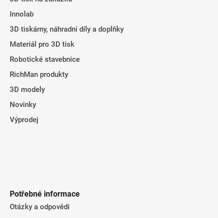
v
t
k
Innolab
í
y
3D tiskárny, náhradní díly a doplňky
v
ý
Materiál pro 3D tisk
p
Robotické stavebnice
i
RichMan produkty
s
u
3D modely
Novinky
Výprodej
Potřebné informace
Otázky a odpovědi