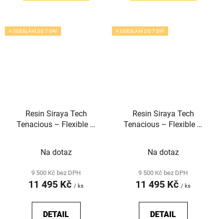
K ODESLÁNÍ DO 7 DNÍ
K ODESLÁNÍ DO 7 DNÍ
Resin Siraya Tech
Resin Siraya Tech
Tenacious – Flexible –
Tenacious – Flexible –
Obsidian Black 65D
Clear 65D (5kg)
(5kg)
Na dotaz
Na dotaz
9 500 Kč bez DPH
9 500 Kč bez DPH
11 495 Kč
11 495 Kč
/ ks
/ ks
DETAIL
DETAIL