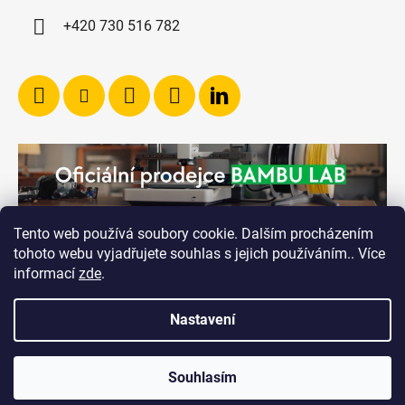
+420 730 516 782
Tento web používá soubory cookie. Dalším procházením
tohoto webu vyjadřujete souhlas s jejich používáním.. Více
informací
zde
.
Nastavení
Vytvořil Shoptet
Souhlasím
Copyright 2026
RICHVALSKY MANUFACTURING
.
Všechna práva vyhrazena.