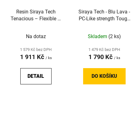
Resin Siraya Tech
Siraya Tech - Blu Lava -
Tenacious – Flexible –
PC-Like strength Tough
Easy Grey 73D
Resin - Lava Black - 1kg
Na dotaz
Skladem
(2 ks)
1 579 Kč bez DPH
1 479 Kč bez DPH
1 911 Kč
1 790 Kč
/ ks
/ ks
DETAIL
DO KOŠÍKU