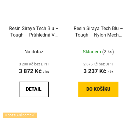
Resin Siraya Tech Blu –
Resin Siraya Tech Blu –
Tough – Průhledná V2
Tough – Nylon Mecha
(2 kg)
White
Na dotaz
Skladem
(2 ks)
3 200 Kč bez DPH
2 675 Kč bez DPH
3 872 Kč
3 237 Kč
/ ks
/ ks
DETAIL
DO KOŠÍKU
K ODESLÁNÍ DO 7 DNÍ