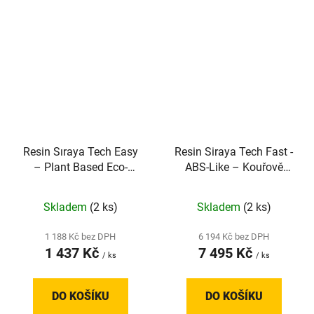
Resin Sıraya Tech Easy
Resin Siraya Tech Fast -
– Plant Based Eco-
ABS-Like – Kouřově
Friendly – Šedá
černá (5kg)
Skladem
(2 ks)
Skladem
(2 ks)
1 188 Kč bez DPH
6 194 Kč bez DPH
1 437 Kč
7 495 Kč
/ ks
/ ks
DO KOŠÍKU
DO KOŠÍKU