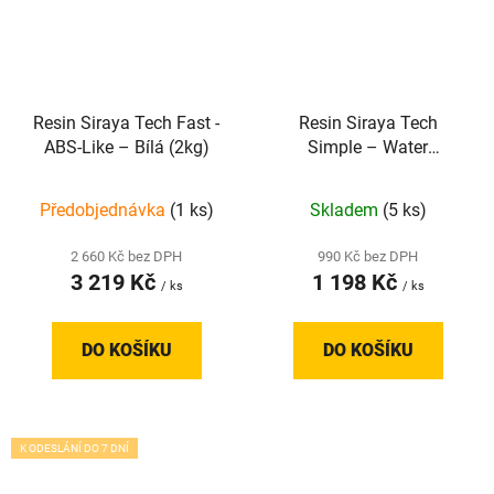
Resin Siraya Tech Fast -
Resin Siraya Tech
ABS-Like – Bílá (2kg)
Simple – Water
Washable – Grey V2
Předobjednávka
(1 ks)
Skladem
(5 ks)
2 660 Kč bez DPH
990 Kč bez DPH
3 219 Kč
1 198 Kč
/ ks
/ ks
DO KOŠÍKU
DO KOŠÍKU
K ODESLÁNÍ DO 7 DNÍ