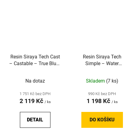
Resin Siraya Tech Cast
Resin Siraya Tech
– Castable – True Blue -
Simple – Water
0,5 kg
Washable – Smoky
Black
Na dotaz
Skladem
(7 ks)
1 751 Kč bez DPH
990 Kč bez DPH
2 119 Kč
1 198 Kč
/ ks
/ ks
DETAIL
DO KOŠÍKU