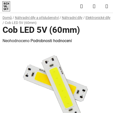
Přejít
Hledat
NÁKUP
na
obsah
KOŠÍK
Domů
/
Náhradní díly a příslušenství
/
Náhradní díly
/
Elektronické díly
/
Cob LED 5V (60mm)
Cob LED 5V (60mm)
Průměrné
Neohodnoceno
Podrobnosti hodnocení
hodnocení
produktu
je
0,0
z
5
hvězdiček.