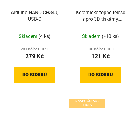
Arduino NANO CH340,
Keramické topné těleso
USB-C
s pro 3D tiskárny,
24V/40W
Skladem
(4 ks)
Skladem
(>10 ks)
231 Kč bez DPH
100 Kč bez DPH
279 Kč
121 Kč
DO KOŠÍKU
DO KOŠÍKU
K ODESLÁNÍ DO 4
TÝDNŮ