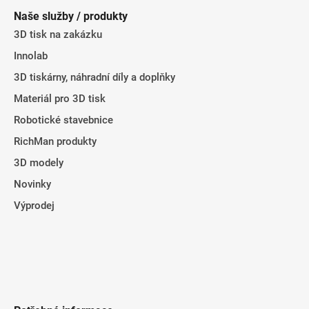
p
Naše služby / produkty
a
3D tisk na zakázku
t
Innolab
í
3D tiskárny, náhradní díly a doplňky
Materiál pro 3D tisk
Robotické stavebnice
RichMan produkty
3D modely
Novinky
Výprodej