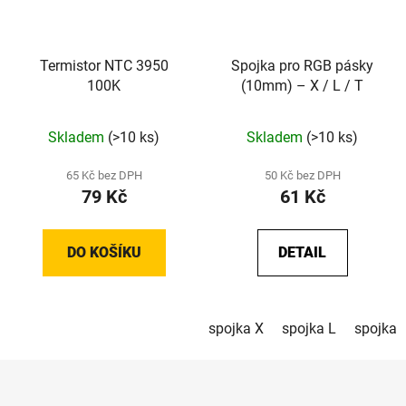
Termistor NTC 3950
Spojka pro RGB pásky
100K
(10mm) – X / L / T
Skladem
(>10 ks)
Skladem
(>10 ks)
65 Kč bez DPH
50 Kč bez DPH
79 Kč
61 Kč
DO KOŠÍKU
DETAIL
spojka X
spojka L
spojka 
Z
á