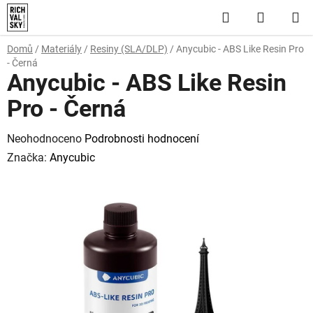
Přejít
Hledat
NÁKUP
na
obsah
KOŠÍK
Domů
/
Materiály
/
Resiny (SLA/DLP)
/
Anycubic - ABS Like Resin Pro
- Černá
Anycubic - ABS Like Resin
Pro - Černá
Průměrné
Neohodnoceno
Podrobnosti hodnocení
hodnocení
Značka:
Anycubic
produktu
je
0,0
z
5
hvězdiček.