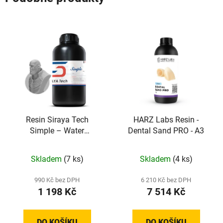
Resin Siraya Tech
HARZ Labs Resin -
Simple – Water
Dental Sand PRO - A3
Washable – Grey
Skladem
(7 ks)
Skladem
(4 ks)
990 Kč bez DPH
6 210 Kč bez DPH
1 198 Kč
7 514 Kč
DO KOŠÍKU
DO KOŠÍKU