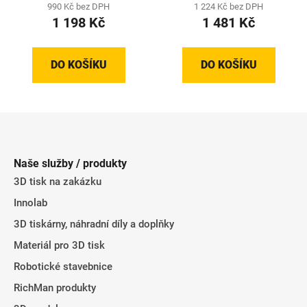
990 Kč bez DPH
1 224 Kč bez DPH
1 198 Kč
1 481 Kč
DO KOŠÍKU
DO KOŠÍKU
Z
á
p
Naše služby / produkty
a
3D tisk na zakázku
t
Innolab
í
3D tiskárny, náhradní díly a doplňky
Materiál pro 3D tisk
Robotické stavebnice
RichMan produkty