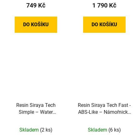
749 Kč
1 790 Kč
DO KOŠÍKU
DO KOŠÍKU
Resin Siraya Tech
Resin Siraya Tech Fast -
Simple – Water
ABS-Like – Námořnická
Washable – Clear
šedá
Skladem
(2 ks)
Skladem
(6 ks)