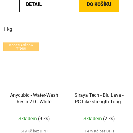
DETAIL
DO KOŠÍKU
1 kg
K ODESLÁNÍ DO 6
TÝDNŮ
Anycubic - Water-Wash
Siraya Tech - Blu Lava -
Resin 2.0 - White
PC-Like strength Tough
Resin - Lava Black - 1kg
Skladem
(9 ks)
Skladem
(2 ks)
619 Kč bez DPH
1 479 Kč bez DPH