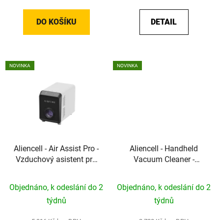
DO KOŠÍKU
DETAIL
NOVINKA
NOVINKA
Aliencell - Air Assist Pro -
Aliencell - Handheld
Vzduchový asistent pro
Vacuum Cleaner -
čisté řezy a delší
Výkonný ruční vysavač
životnost optiky
pro čistou dílnu a
Objednáno, k odeslání do 2
Objednáno, k odeslání do 2
pracovní plochu
týdnů
týdnů
Aliencell X1