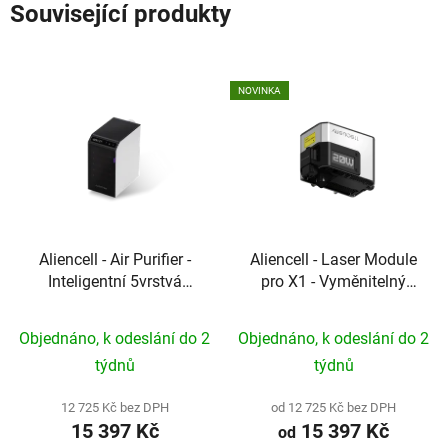
Související produkty
NOVINKA
Aliencell - Air Purifier -
Aliencell - Laser Module
Inteligentní 5vrstvá
pro X1 - Vyměnitelný
čistička vzduchu pro
diodový modul
laserové gravírky
Objednáno, k odeslání do 2
Objednáno, k odeslání do 2
týdnů
týdnů
12 725 Kč bez DPH
od 12 725 Kč bez DPH
15 397 Kč
15 397 Kč
od