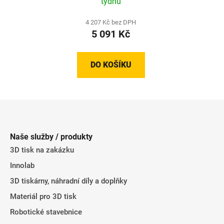
týdnů
4 207 Kč bez DPH
5 091 Kč
DO KOŠÍKU
Z
á
p
Naše služby / produkty
a
3D tisk na zakázku
t
Innolab
í
3D tiskárny, náhradní díly a doplňky
Materiál pro 3D tisk
Robotické stavebnice