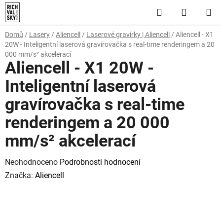
Přejít
Hledat
NÁKUP
na
obsah
KOŠÍK
Domů
/
Lasery
/
Aliencell
/
Laserové gravírky | Aliencell
/
Aliencell - X1
20W - Inteligentní laserová gravírovačka s real-time renderingem a 20
000 mm/s² akcelerací
Aliencell - X1 20W -
Inteligentní laserová
gravírovačka s real-time
renderingem a 20 000
mm/s² akcelerací
Průměrné
Neohodnoceno
Podrobnosti hodnocení
hodnocení
Značka:
Aliencell
produktu
je
0,0