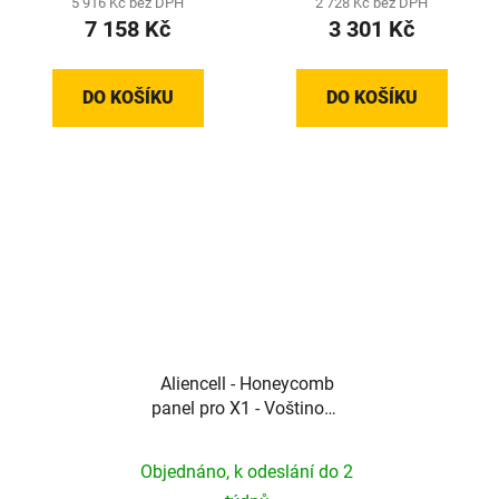
5 916 Kč bez DPH
2 728 Kč bez DPH
7 158 Kč
3 301 Kč
DO KOŠÍKU
DO KOŠÍKU
Aliencell - Honeycomb
panel pro X1 - Voštinová
pracovní podložka pro
čisté řezy a stabilní
Objednáno, k odeslání do 2
gravírování