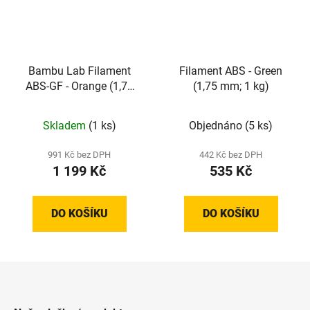
Bambu Lab Filament
Filament ABS - Green
ABS-GF - Orange (1,75
(1,75 mm; 1 kg)
mm; 1 kg)
Skladem
(1 ks)
Objednáno
(5 ks)
991 Kč bez DPH
442 Kč bez DPH
1 199 Kč
535 Kč
DO KOŠÍKU
DO KOŠÍKU
Z
á
p