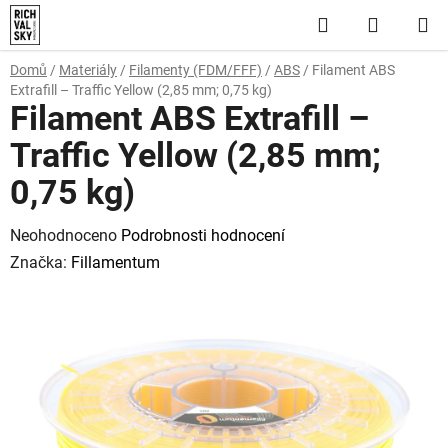
Přejít
Hledat
NÁKUP
na
obsah
KOŠÍK
Domů
/
Materiály
/
Filamenty (FDM/FFF)
/
ABS
/
Filament ABS
Extrafill – Traffic Yellow (2,85 mm; 0,75 kg)
Filament ABS Extrafill –
Traffic Yellow (2,85 mm;
0,75 kg)
Průměrné
Neohodnoceno
Podrobnosti hodnocení
hodnocení
Značka:
Fillamentum
produktu
je
0,0
z
5
hvězdiček.