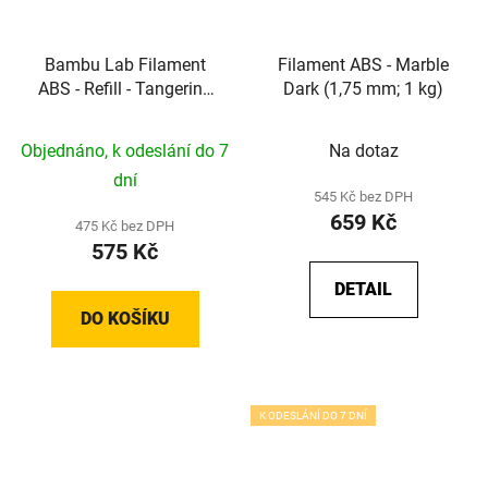
Bambu Lab Filament
Filament ABS - Marble
ABS - Refill - Tangerine
Dark (1,75 mm; 1 kg)
Yellow (1,75 mm; 1 kg)
Objednáno, k odeslání do 7
Na dotaz
dní
545 Kč bez DPH
659 Kč
475 Kč bez DPH
575 Kč
DETAIL
DO KOŠÍKU
K ODESLÁNÍ DO 7 DNÍ