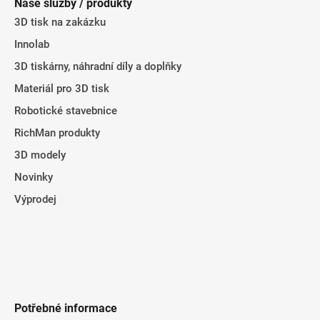
Naše služby / produkty
a
3D tisk na zakázku
t
Innolab
í
3D tiskárny, náhradní díly a doplňky
Materiál pro 3D tisk
Robotické stavebnice
RichMan produkty
3D modely
Novinky
Výprodej
Potřebné informace