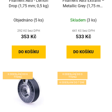
Filament ABS - Lemon
Filament ABS Extrafill –
Drop (1,75 mm; 0,5 kg)
Metallic Grey (1,75 mm;
0,75 kg)
Objednáno
(5 ks)
Skladem
(3 ks)
292 Kč bez DPH
441 Kč bez DPH
353 Kč
533 Kč
DO KOŠÍKU
DO KOŠÍKU
K ODESLÁNÍ DO 6
K ODESLÁNÍ DO 3
TÝDNŮ
TÝDNŮ
K ODESLÁNÍ DO 7 DNÍ