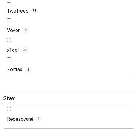
TwoTrees
58
Vevor
4
xTool
41
Zortrax
3
Stav
Repasované
1