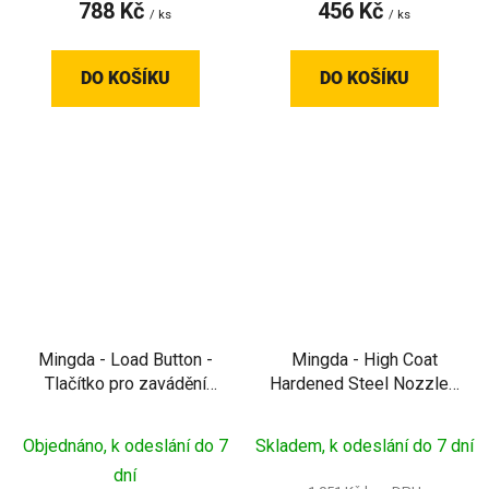
788 Kč
456 Kč
/ ks
/ ks
DO KOŠÍKU
DO KOŠÍKU
Mingda - Load Button -
Mingda - High Coat
Tlačítko pro zavádění
Hardened Steel Nozzle -
filamentu pro MD-
Kalená ocelová tryska
600D/1000D
pro MD-
Objednáno, k odeslání do 7
Skladem, k odeslání do 7 dní
400D/600D/1000D
dní