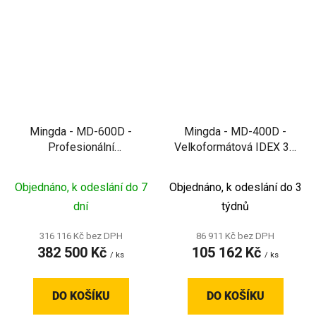
Mingda - MD-600D -
Mingda - MD-400D -
Profesionální
Velkoformátová IDEX 3D
velkoformátová 3D
tiskárna s nezávislým
tiskárna s IDEX
duálním extruderem
Objednáno, k odeslání do 7
Objednáno, k odeslání do 3
systémem
dní
týdnů
316 116 Kč bez DPH
86 911 Kč bez DPH
382 500 Kč
105 162 Kč
/ ks
/ ks
DO KOŠÍKU
DO KOŠÍKU