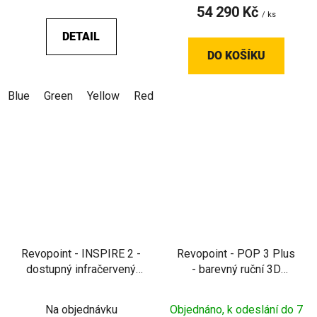
54 290 Kč
/ ks
DETAIL
DO KOŠÍKU
Blue
Green
Yellow
Red
Silver
White
Gray
Black
Revopoint - INSPIRE 2 -
Revopoint - POP 3 Plus
dostupný infračervený
- barevný ruční 3D
laserový 3D skener i pro
skener s optickým
venkovní skenování
zoomem
Na objednávku
Objednáno, k odeslání do 7