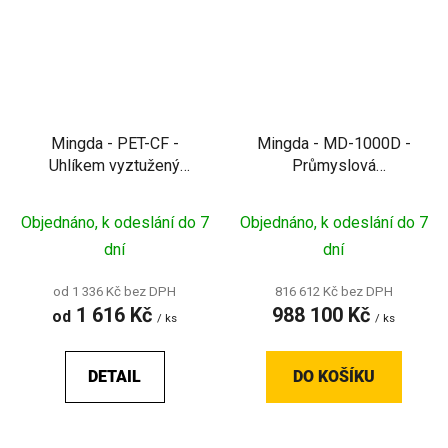
Mingda - PET-CF -
Mingda - MD-1000D -
Uhlíkem vyztužený
Průmyslová
filament pro pevné a
velkoformátová 3D
tepelně odolné technické
tiskárna s IDEX
Objednáno, k odeslání do 7
Objednáno, k odeslání do 7
díly
systémem a objemem 1
dní
dní
m³
od 1 336 Kč bez DPH
816 612 Kč bez DPH
1 616 Kč
988 100 Kč
od
/ ks
/ ks
DETAIL
DO KOŠÍKU