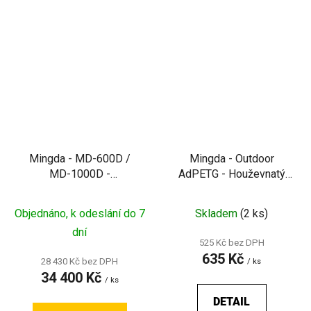
Mingda - MD-600D /
Mingda - Outdoor
MD-1000D -
AdPETG - Houževnatý
Profesionální vysoušecí
světlopropustný filament
skříň na filament proti
pro venkovní použití
Objednáno, k odeslání do 7
Skladem
(2 ks)
vlhkosti
dní
525 Kč bez DPH
635 Kč
28 430 Kč bez DPH
/ ks
34 400 Kč
/ ks
DETAIL