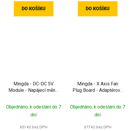
DO KOŠÍKU
DO KOŠÍKU
Mingda - DC-DC 5V
Mingda - X Axis Fan
Module - Napájecí měnič
Plug Board - Adaptérová
na stabilní 5 V pro MD-
deska ventilátoru osy X
600D/1000D
pro MD-600D/1000D
Objednáno, k odeslání do 7
Objednáno, k odeslání do 7
dní
dní
651 Kč bez DPH
377 Kč bez DPH