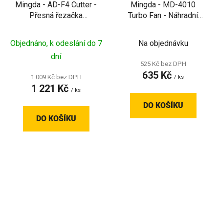
Mingda - AD-F4 Cutter -
Mingda - MD-4010
Přesná řezačka
Turbo Fan - Náhradní
filamentu pro čisté
turbo ventilátor pro
šikmé řezy
tiskárny MD-600D a MD-
Objednáno, k odeslání do 7
Na objednávku
1000D
dní
525 Kč bez DPH
635 Kč
1 009 Kč bez DPH
/ ks
1 221 Kč
/ ks
DO KOŠÍKU
DO KOŠÍKU