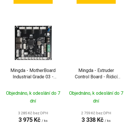
Mingda - MotherBoard
Mingda - Extruder
Industrial Grade 03 -
Control Board - Řídicí
Základní deska pro MD-
deska extruderu pro
600D/1000D
dual-hotend MD-
Objednáno, k odeslání do 7
Objednáno, k odeslání do 7
600D/1000D
dní
dní
3 285 Kč bez DPH
2 759 Kč bez DPH
3 975 Kč
3 338 Kč
/ ks
/ ks