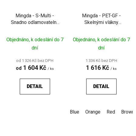
Mingda - S-Multi -
Mingda - PET-GF -
Snadno odlamovatelný
Skelnými vlákny
podpůrný filament pro
vyztužený filament pro
duální FDM tisk
pevné a rozměrově
Objednáno, k odeslání do 7
Objednáno, k odeslání do 7
stabilní technické díly
dní
dní
od 1 326 Kč bez DPH
1 336 Kč bez DPH
1 604 Kč
1 616 Kč
od
/ ks
/ ks
DETAIL
DETAIL
Blue
Orange
Red
Brown