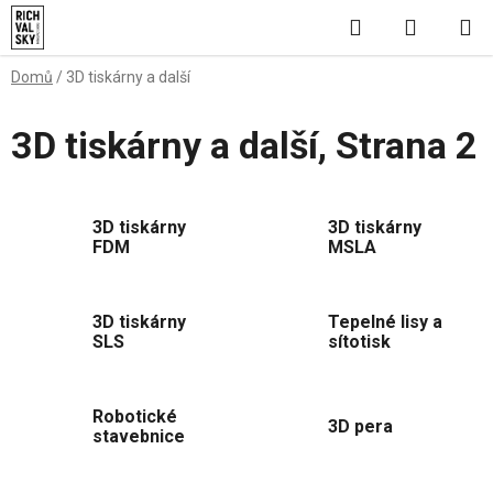
Přejít
Hledat
NÁKUP
na
obsah
KOŠÍK
Domů
/
3D tiskárny a další
3D tiskárny a další
, Strana 2
3D tiskárny
3D tiskárny
FDM
MSLA
3D tiskárny
Tepelné lisy a
SLS
sítotisk
Robotické
3D pera
stavebnice