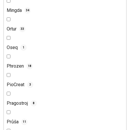
Mingda
34
Ortur
33
Oseq
1
Phrozen
18
PioCreat
3
Pragostroj
8
Průša
11