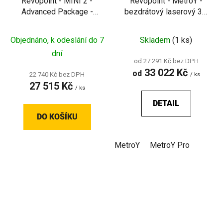
Revopoint - MINI 2 -
Revopoint - MetroY -
Advanced Package -
bezdrátový laserový 3D
vysoce přesný modrý 3D
skener pro přesné
skener na drobné
skenování
Objednáno, k odeslání do 7
Skladem
(1 ks)
objekty
dní
od 27 291 Kč bez DPH
33 022 Kč
od
22 740 Kč bez DPH
/ ks
27 515 Kč
/ ks
DETAIL
DO KOŠÍKU
MetroY
MetroY Pro