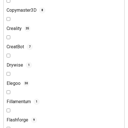
Copymaster3D
8
Creality
35
CreatBot
7
Drywise
1
Elegoo
30
Fillamentum
1
Flashforge
9