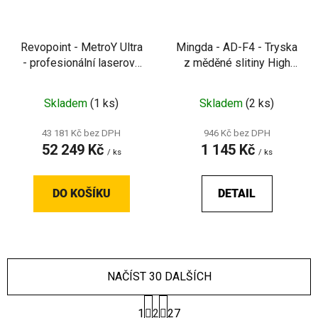
Revopoint - MetroY Ultra
Mingda - AD-F4 - Tryska
- profesionální laserový
z měděné slitiny High
3D skener pro metrologii
Coat pro 4barevnou
tiskárnu světelných
Skladem
(1 ks)
Skladem
(2 ks)
nápisů
43 181 Kč bez DPH
946 Kč bez DPH
52 249 Kč
1 145 Kč
/ ks
/ ks
DO KOŠÍKU
DETAIL
NAČÍST 30 DALŠÍCH
S
1
2
27
t