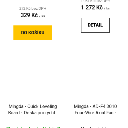
1 051 Kč bez DPH
1 272 Kč
272 Kč bez DPH
/ ks
329 Kč
/ ks
DETAIL
DO KOŠÍKU
Mingda - Quick Leveling
Mingda - AD-F4 3010
Board - Deska pro rychlé
Four-Wire Axial Fan -
a přesné srovnání
Náhradní čtyřdrátový
podložky pro MD-
axiální ventilátor