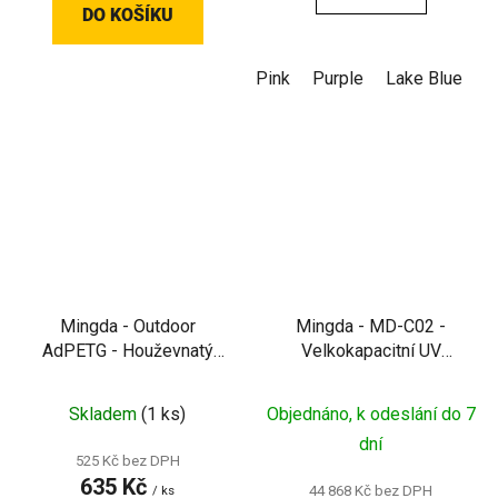
DO KOŠÍKU
Pink
Purple
Lake Blue
B
Mingda - Outdoor
Mingda - MD-C02 -
AdPETG - Houževnatý
Velkokapacitní UV
neprůsvitný filament pro
vytvrzovací stanice pro
venkovní použití
resinový tisk
Skladem
(1 ks)
Objednáno, k odeslání do 7
dní
525 Kč bez DPH
635 Kč
44 868 Kč bez DPH
/ ks