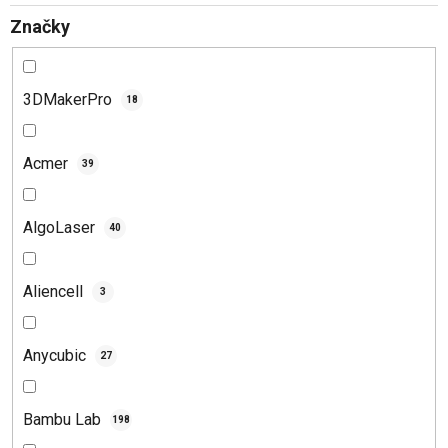
t
Značky
ů
3DMakerPro
18
Acmer
39
AlgoLaser
40
Aliencell
3
Anycubic
27
Bambu Lab
198