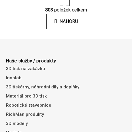
r
O
á
803
položek celkem
v
n
l
k
NAHORU
á
o
d
v
a
á
Z
c
n
á
í
í
p
p
Naše služby / produkty
r
a
3D tisk na zakázku
v
t
k
Innolab
í
y
3D tiskárny, náhradní díly a doplňky
v
ý
Materiál pro 3D tisk
p
Robotické stavebnice
i
RichMan produkty
s
u
3D modely