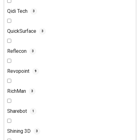
Qidi Tech
3
QuickSurface
3
Reflecon
3
Revopoint
9
RichMan
3
Sharebot
1
Shining 3D
3