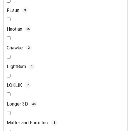
FLsun
3
Haotian
25
Chawke
2
LightBurn
1
LOKLiK
7
Longer 3D
34
Matter and Form Inc.
1