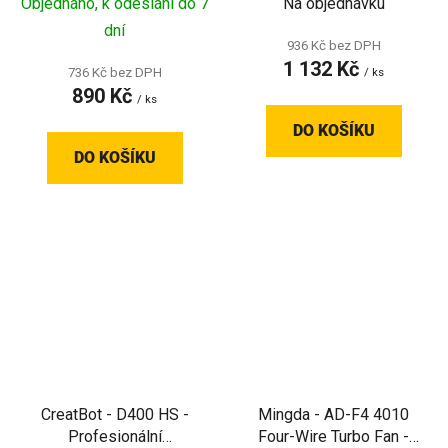
Objednáno, k odeslání do 7
Na objednávku
400D/600D/1000D
dní
936 Kč bez DPH
1 132 Kč
736 Kč bez DPH
/ ks
890 Kč
/ ks
DO KOŠÍKU
DO KOŠÍKU
CreatBot - D400 HS -
Mingda - AD-F4 4010
Profesionální
Four-Wire Turbo Fan -