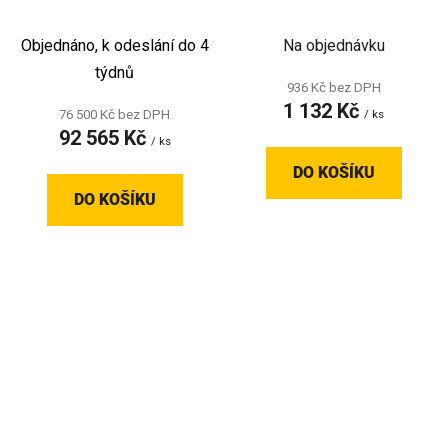
vysokorychlostní
Náhradní čtyřdrátový
desktopová 3D tiskárna
turbo ventilátor
Objednáno, k odeslání do 4
Na objednávku
týdnů
936 Kč bez DPH
1 132 Kč
76 500 Kč bez DPH
/ ks
92 565 Kč
/ ks
DO KOŠÍKU
DO KOŠÍKU