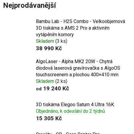
Nejprodávanější
Bambu Lab - H2S Combo - Velkoobjemová
3D tiskárna s AMS 2 Pro a aktivním
vytápěním komory
Skladem
(3 ks)
38 990 Kč
AlgoLaser - Alpha MK2 20W - Chytrá
diodová laserová gravírovačka s AlgoOS
touchscreenem a plochou 400×410 mm
Skladem
(2 ks)
19 240 Kč
od
3D tiskárna Elegoo Saturn 4 Ultra 16K
Objednáno, k odeslání do 2 týdnů
15 305 Kč