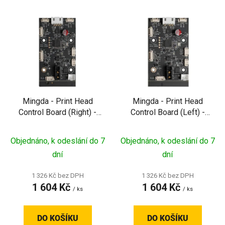
V
ý
p
i
s
p
r
Mingda - Print Head
Mingda - Print Head
o
Control Board (Right) -
Control Board (Left) -
d
Pravá řídicí deska
Levá řídicí deska tiskové
u
tiskové hlavy pro MD-
hlavy pro MD-400D
Objednáno, k odeslání do 7
Objednáno, k odeslání do 7
k
400D
t
dní
dní
ů
1 326 Kč bez DPH
1 326 Kč bez DPH
1 604 Kč
1 604 Kč
/ ks
/ ks
DO KOŠÍKU
DO KOŠÍKU