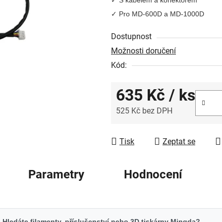
0,0
✓ Pro MD-600D a MD-1000D
z
5
Dostupnost
hvězdiček.
Možnosti doručení
Kód:
635 Kč
/ ks
525 Kč bez DPH
Měrná cena:
Tisk
Zeptat se
Parametry
Hodnocení
Hledáte filamenty, příslušenství nebo 3D tiskárny Mingda?