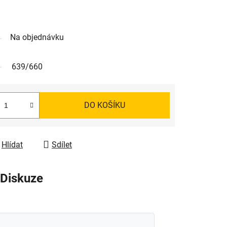
Na objednávku
639/660
DO KOŠÍKU
Hlídat
Sdílet
Diskuze