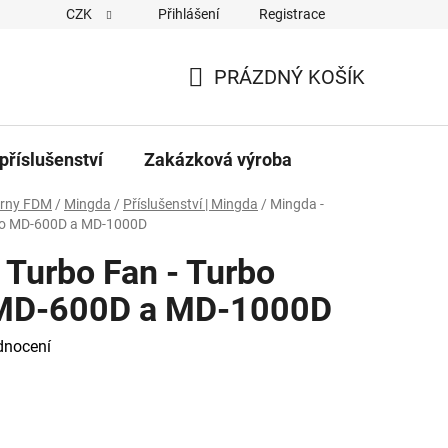
CZK
Přihlášení
Registrace
PRÁZDNÝ KOŠÍK
NÁKUPNÍ
KOŠÍK
příslušenství
Zakázková výroba
árny FDM
/
Mingda
/
Příslušenství | Mingda
/
Mingda -
 pro MD-600D a MD-1000D
 Turbo Fan - Turbo
o MD-600D a MD-1000D
dnocení