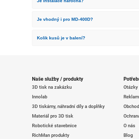
Je instalace náročná?
Je vhodný i pro MD-400D?
Kolik kusů je v balení?
Z
á
Naše služby / produkty
Potřeb
p
3D tisk na zakázku
Otázky
a
t
Innolab
Reklam
í
3D tiskárny, náhradní díly a doplňky
Obchod
Materiál pro 3D tisk
Ochran
Robotické stavebnice
O nás
RichMan produkty
Blog