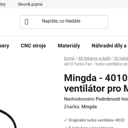
kty
Slovník pojmů
sery
CNC stroje
Materiály
Náhradní díly a 
Domů
/
3D tiskárny a další
/
3D tisk
4010 Turbo Fan - Turbo ventilátor
Mingda - 4010
ventilátor pr
Průměrné
Neohodnoceno
Podrobnosti ho
hodnocení
Značka:
Mingda
produktu
✓ Originální turbo ventilátor 4010
je
✓ S kabelem a konektorem