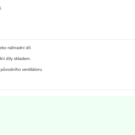
í.
bo náhradní díl.
dní díly skladem.
 původního ventilátoru.