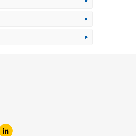
▶
▶
▶