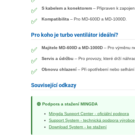
S kabelem a konektorem
– Připraven k zapojen
✅
Kompatibilita
– Pro MD-600D a MD-1000D.
✅
Pro koho je turbo ventilátor ideální?
Majitele MD-600D a MD-1000D
– Pro výměnu ne
✅
Servis a údržbu
– Pro provozy, které drží náhra
✅
Obnovu chlazení
– Při opotřebení nebo selhání
✅
Související odkazy
🛟 Podpora a stažení MINGDA
Mingda Support Center - oficiální podpora
Support System - technická podpora výrobce
Download System - ke stažení