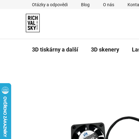
Přejít
Otázky a odpovědi
Blog
O nás
Konta
na
obsah
3D tiskárny a další
3D skenery
La