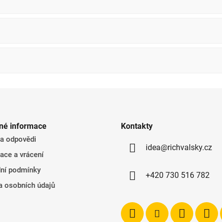
né informace
Kontakty
 a odpovědi
idea@richvalsky.cz
ace a vrácení
ní podmínky
+420 730 516 782
a osobních údajů