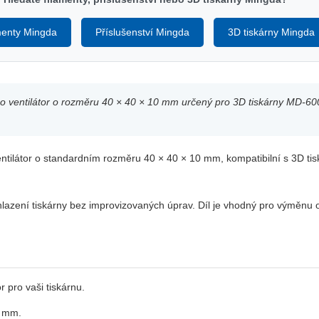
menty Mingda
Příslušenství Mingda
3D tiskárny Mingda
rbo ventilátor o rozměru 40 × 40 × 10 mm určený pro 3D tiskárny MD
ventilátor o standardním rozměru 40 × 40 × 10 mm, kompatibilní s 3D
 chlazení tiskárny bez improvizovaných úprav. Díl je vhodný pro výměnu
r pro vaši tiskárnu.
0 mm.