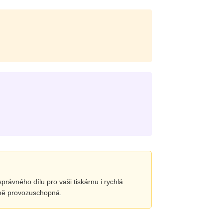
právného dílu pro vaši tiskárnu i rychlá
plně provozuschopná.