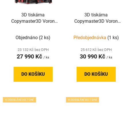
3D tiskárna
3D tiskárna
Copymaster3D Voron
Copymaster3D Voron
V2.4 R2 Kit,
Trident Kit,
250x250x250mm
350x350x250mm
Objednáno
(2 ks)
Předobjednávka
(1 ks)
23 132 Kč bez DPH
25 612 Kč bez DPH
27 990 Kč
30 990 Kč
/ ks
/ ks
DO KOŠÍKU
DO KOŠÍKU
K ODESLÁNÍ DO 7 DNÍ
K ODESLÁNÍ DO 7 DNÍ