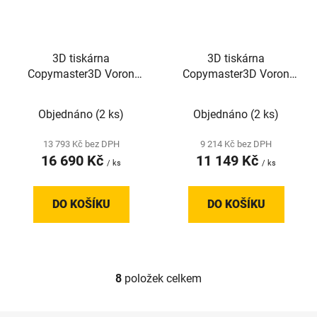
3D tiskárna
3D tiskárna
Copymaster3D Voron
Copymaster3D Voron
V0.2 Kit,
V0.1 Kit,
120x120x120mm
120x120x120mm
Objednáno
(2 ks)
Objednáno
(2 ks)
13 793 Kč bez DPH
9 214 Kč bez DPH
16 690 Kč
11 149 Kč
/ ks
/ ks
DO KOŠÍKU
DO KOŠÍKU
8
položek celkem
O
v
l