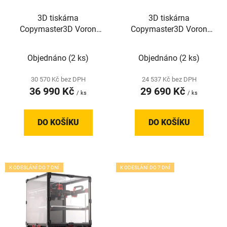
r
3D tiskárna
3D tiskárna
o
Copymaster3D Voron
Copymaster3D Voron
d
V2.4 R2-SB Kit x
V2.4 R2 Kit,
u
StealthBurner,
300x300x300mm
Objednáno
(2 ks)
Objednáno
(2 ks)
k
350x350x350mm
t
30 570 Kč bez DPH
24 537 Kč bez DPH
ů
36 990 Kč
29 690 Kč
/ ks
/ ks
DO KOŠÍKU
DO KOŠÍKU
K ODESLÁNÍ DO 7 DNÍ
K ODESLÁNÍ DO 7 DNÍ