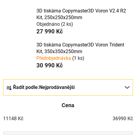
3D tiskárna Copymaster3D Voron V2.4 R2
Kit, 250x250x250mm
Objednáno
(2 ks)
27 990 Kč
3D tiskárna Copymaster3D Voron Trident
Kit, 350x350x250mm
Předobjednávka
(1 ks)
30 990 Kč
Ř
Řadit podle:
Nejprodávanější
a
z
Cena
e
n
11148
Kč
36990
Kč
í
p