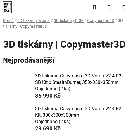
Přejít
Hledat
NÁKUP
na
obsah
KOŠÍK
Domů
/
3D tiskárny a další
/
3D tiskárny FDM
/
Copymaster3D
/
3D
tiskárny | Copymaster3D
3D tiskárny | Copymaster3D
Nejprodávanější
3D tiskárna Copymaster3D Voron V2.4 R2-
SB Kit x StealthBurner, 350x350x350mm
Objednáno
(2 ks)
36 990 Kč
3D tiskárna Copymaster3D Voron V2.4 R2
Kit, 300x300x300mm
Objednáno
(2 ks)
29 690 Kč