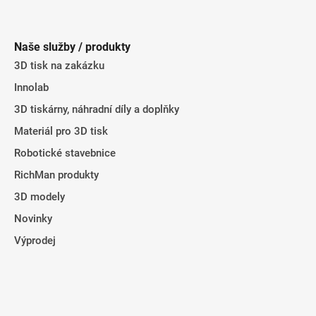
Z
á
á
d
p
a
Naše služby / produkty
a
c
3D tisk na zakázku
t
í
Innolab
p
í
r
3D tiskárny, náhradní díly a doplňky
v
Materiál pro 3D tisk
k
y
Robotické stavebnice
v
RichMan produkty
ý
3D modely
p
i
Novinky
s
Výprodej
u