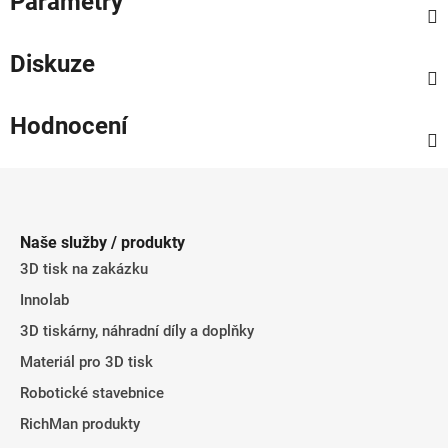
Parametry
Diskuze
Hodnocení
Z
á
p
Naše služby / produkty
a
3D tisk na zakázku
t
Innolab
í
3D tiskárny, náhradní díly a doplňky
Materiál pro 3D tisk
Robotické stavebnice
RichMan produkty