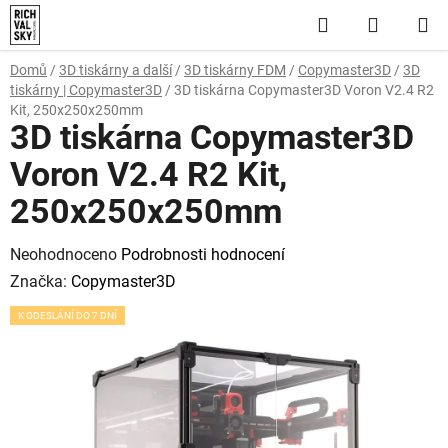
Přejít
Hledat
NÁKUP
na
obsah
KOŠÍK
Domů
/
3D tiskárny a další
/
3D tiskárny FDM
/
Copymaster3D
/
3D
tiskárny | Copymaster3D
/
3D tiskárna Copymaster3D Voron V2.4 R2
Kit, 250x250x250mm
3D tiskárna Copymaster3D
Voron V2.4 R2 Kit,
250x250x250mm
Průměrné
Neohodnoceno
Podrobnosti hodnocení
hodnocení
Značka:
Copymaster3D
produktu
K ODESLÁNÍ DO 7 DNÍ
je
0,0
z
5
hvězdiček.