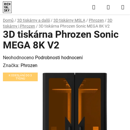
Přejít
Hledat
NÁKUP
na
obsah
KOŠÍK
Domů
/
3D tiskárny a další
/
3D tiskárny MSLA
/
Phrozen
/
3D
tiskárny | Phrozen
/
3D tiskárna Phrozen Sonic MEGA 8K V2
3D tiskárna Phrozen Sonic
MEGA 8K V2
Průměrné
Neohodnoceno
Podrobnosti hodnocení
hodnocení
Značka:
Phrozen
produktu
K ODESLÁNÍ DO 3
TÝDNŮ
je
0,0
z
5
hvězdiček.