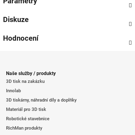
Parametry
Diskuze
Hodnocení
Z
á
p
Naše služby / produkty
a
3D tisk na zakázku
t
Innolab
í
3D tiskárny, náhradní díly a doplňky
Materiál pro 3D tisk
Robotické stavebnice
RichMan produkty