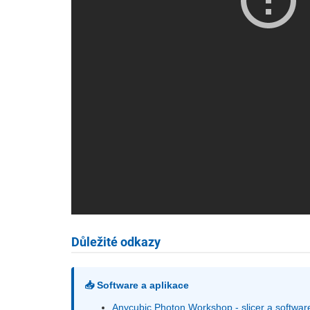
Důležité odkazy
📥 Software a aplikace
Anycubic Photon Workshop - slicer a softwar