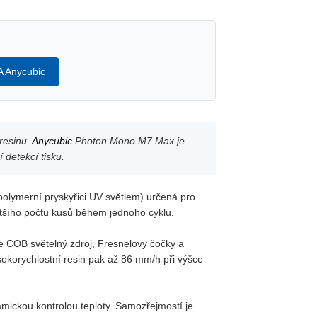
A Anycubic
resinu.
Anycubic
Photon Mono M7 Max je
í detekcí tisku.
polymerní pryskyřici UV světlem) určená pro
ětšího počtu kusů během jednoho cyklu.
e COB světelný zdroj, Fresnelovy čočky a
sokorychlostní resin pak až 86 mm/h při výšce
amickou kontrolou teploty. Samozřejmostí je