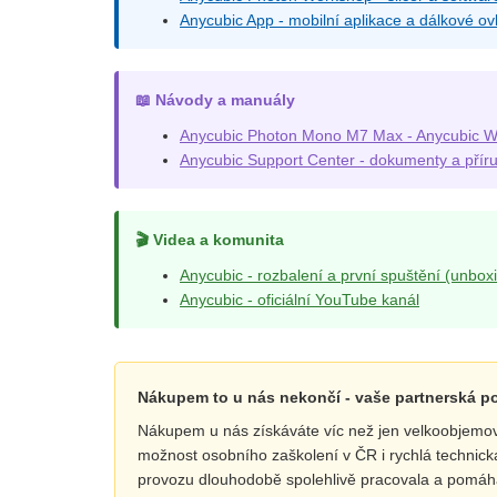
Anycubic App - mobilní aplikace a dálkové ov
📖 Návody a manuály
Anycubic Photon Mono M7 Max - Anycubic W
Anycubic Support Center - dokumenty a přír
🎬 Videa a komunita
Anycubic - rozbalení a první spuštění (unbox
Anycubic - oficiální YouTube kanál
Nákupem to u nás nekončí - vaše partnerská 
Nákupem u nás získáváte víc než jen velkoobjemovo
možnost osobního zaškolení v ČR i rychlá technic
provozu dlouhodobě spolehlivě pracovala a pomá