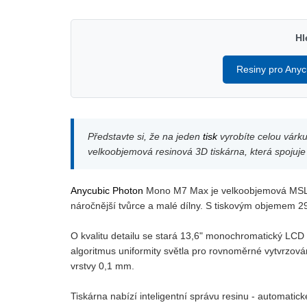
Hl
Resiny pro Anyc
Představte si, že na jeden
tisk
vyrobíte celou várk
velkoobjemová resinová 3D tiskárna, která spojuje 
Anycubic Photon
Mono M7 Max je velkoobjemová MSLA re
náročnější tvůrce a malé dílny. S tiskovým objemem 2
O kvalitu detailu se stará 13,6" monochromatický LCD 
algoritmus uniformity světla pro rovnoměrné vytvrzová
vrstvy 0,1 mm.
Tiskárna nabízí inteligentní správu resinu - automatic