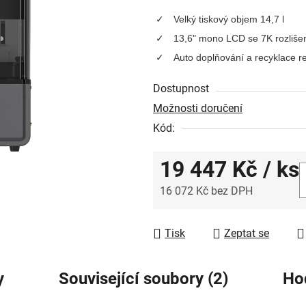
produktu
Velký tiskový objem 14,7 l
je
13,6" mono LCD se 7K rozliše
0,0
Auto doplňování a recyklace r
z
5
Dostupnost
hvězdiček.
Možnosti doručení
Kód:
19 447 Kč
/ ks
16 072 Kč bez DPH
Měrná cena:
Tisk
Zeptat se
y
Související soubory (2)
Ho