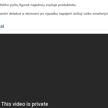
tšího počtu figurek najednou zvyšuje produktivitu.
gentní detekce a obnovení po výpadku napájení snižují riziko zmařených
ci