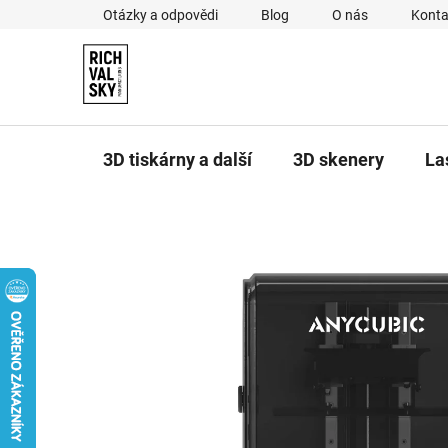
Přejít
Otázky a odpovědi
Blog
O nás
Konta
na
obsah
3D tiskárny a další
3D skenery
La