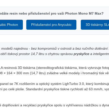
edáte resin nebo příslušenství pro vaši Photon Mono M7 Max?
ubic Photon
Příslušenství pro Anycubic
3D tiskárny SL
u modelů najednou - bez kompromisů v ostrosti a bez ručního dolévání 
obří tiskový prostor 14,7 litru s chytrou správou
pryskyřice
a inteligentn
sinová 3D tiskárna (stereolitografická tiskárna, která vytvrzuje foto
98 × 164 × 300 mm (14,7 litru) zvládne velké modely i hromadný tisk v
panel se 7K rozlišením a optický systém LighTurbo 3.0, který kombinuj
ní po celé ploše. Standardní pryskyřice tiskne rychlostí až 63 mm/h, vy
ké doplňování a recyklaci pryskyřice spolu s vyhřívanou nádržkou s dyn