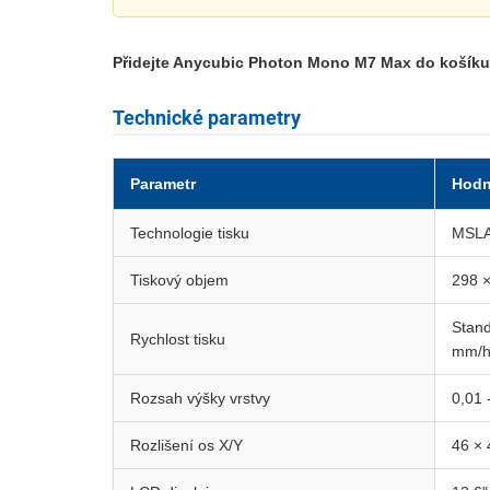
Přidejte Anycubic Photon Mono M7 Max do košíku a
Technické parametry
Parametr
Hodn
Technologie tisku
MSLA 
Tiskový objem
298 ×
Stand
Rychlost tisku
mm/
Rozsah výšky vrstvy
0,01 
Rozlišení os X/Y
46 ×