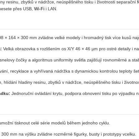
diny resinu, zbytků v nádržce, neúspěšného tisku i životnosti separační
f
nesete přes USB,
Wi-Fi
i LAN.
98 × 164 × 300 mm zvládne velké modely i hromadný tisk více kusů na
:
Velká obrazovka s rozlišením os X/Y 46 × 46 µm pro ostré detaily i 
nelovy čočky a algoritmus uniformity světla zajišťují rovnoměrné a stab
ní, recyklace a vyhřívaná nádržka s dynamickou kontrolou teploty šetří m
 hlídání hladiny resinu, zbytků v nádržce, neúspěšného tisku i životnost
adku:
Jednoruční ovládání krytu, podpora obnovení tisku po výpadku n
možní tisknout celé série modelů během jednoho cyklu.
 300 mm na výšku zvládne rozměrné figurky, busty i prototypy vcelku.