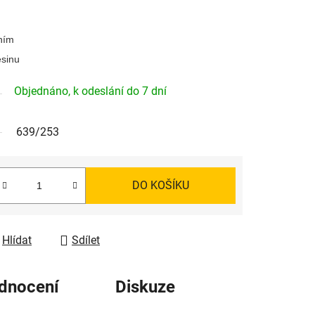
ním
esinu
Objednáno, k odeslání do 7 dní
639/253
DO KOŠÍKU
Hlídat
Sdílet
dnocení
Diskuze