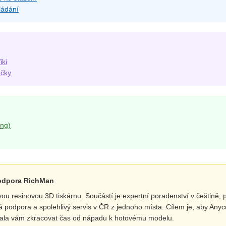
ládání
iki
učky
ing)
podpora RichMan
u resinovou 3D tiskárnu. Součástí je expertní poradenství v češtině, 
ká podpora a spolehlivý servis v ČR z jednoho místa. Cílem je, aby 
hala vám zkracovat čas od nápadu k hotovému modelu.