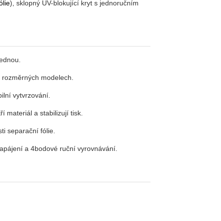
ólie
), sklopný UV-blokující kryt s jednoručním
jednou.
na rozměrných modelech.
ilní vytvrzování.
ateriál a stabilizují tisk.
i separační fólie.
apájení a 4bodové ruční vyrovnávání.