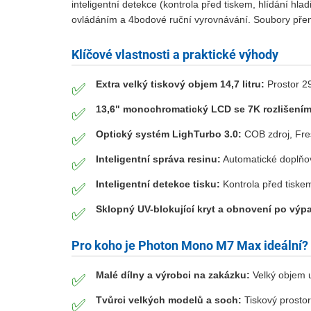
inteligentní detekce (kontrola před tiskem, hlídání hla
ovládáním a 4bodové ruční vyrovnávání. Soubory pře
Klíčové vlastnosti a praktické výhody
Extra velký tiskový objem 14,7 litru:
Prostor 2
✅
13,6" monochromatický LCD se 7K rozlišením
✅
Optický systém LighTurbo 3.0:
COB zdroj, Fres
✅
Inteligentní správa resinu:
Automatické doplňová
✅
Inteligentní detekce tisku:
Kontrola před tiskem,
✅
Sklopný UV-blokující kryt a obnovení po výp
✅
Pro koho je Photon Mono M7 Max ideální?
Malé dílny a výrobci na zakázku:
Velký objem u
✅
Tvůrci velkých modelů a soch:
Tiskový prostor
✅