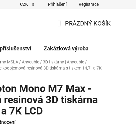
CZK
Přihlášení
Registrace
PRÁZDNÝ KOŠÍK
NÁKUPNÍ
KOŠÍK
příslušenství
Zakázková výroba
árny MSLA
/
Anycubic
/
3D tiskárny | Anycubic
/
lkoobjemová resinová 3D tiskárna s tiskem 14,7 l a 7K
oton Mono M7 Max -
 resinová 3D tiskárna
l a 7K LCD
dnocení