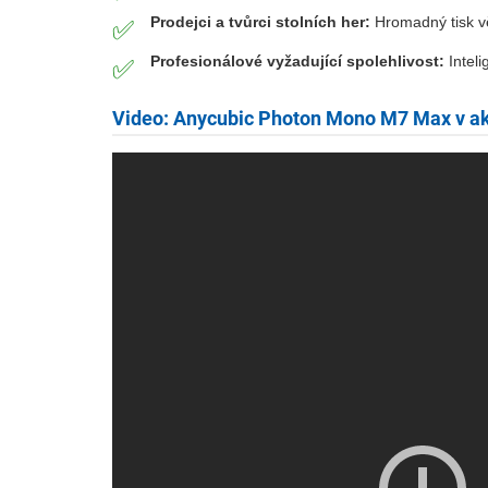
Prodejci a tvůrci stolních her:
Hromadný tisk vě
✅
Profesionálové vyžadující spolehlivost:
Inteli
✅
Video: Anycubic Photon Mono M7 Max v ak