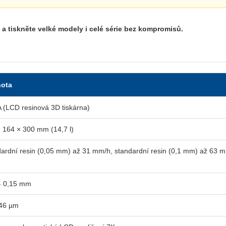
 tiskněte velké modely i celé série bez kompromisů.
ota
(LCD resinová 3D tiskárna)
 164 × 300 mm (14,7 l)
ardní resin (0,05 mm) až 31 mm/h, standardní resin (0,1 mm) až 63 m
h
- 0,15 mm
 46 µm