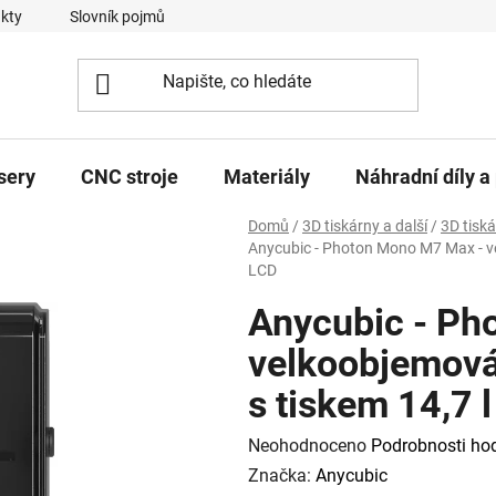
kty
Slovník pojmů
sery
CNC stroje
Materiály
Náhradní díly a 
Domů
/
3D tiskárny a další
/
3D tisk
Anycubic - Photon Mono M7 Max - ve
LCD
Anycubic - Ph
velkoobjemová
s tiskem 14,7 
Průměrné
Neohodnoceno
Podrobnosti ho
hodnocení
Značka:
Anycubic