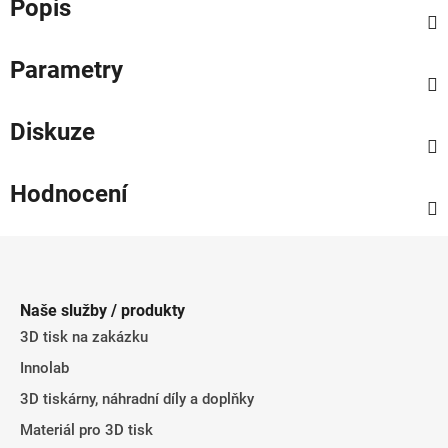
Popis
Parametry
Diskuze
Hodnocení
Z
á
p
Naše služby / produkty
a
3D tisk na zakázku
t
Innolab
í
3D tiskárny, náhradní díly a doplňky
Materiál pro 3D tisk