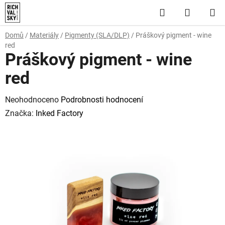
Přejít
Hledat
NÁKUP
na
obsah
KOŠÍK
Domů
/
Materiály
/
Pigmenty (SLA/DLP)
/
Práškový pigment - wine
red
Práškový pigment - wine
red
Průměrné
Neohodnoceno
Podrobnosti hodnocení
hodnocení
Značka:
Inked Factory
produktu
je
0,0
z
5
hvězdiček.