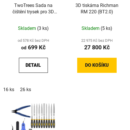
TwoTrees Sada na
3D tiskárna Richman
čištění trysek pro 3D
RM 220 (BT2.0)
tiskárny
Skladem
(3 ks)
Skladem
(5 ks)
od 578 Kč bez DPH
22 975 Kč bez DPH
699 Kč
27 800 Kč
od
DETAIL
DO KOŠÍKU
16 ks
26 ks