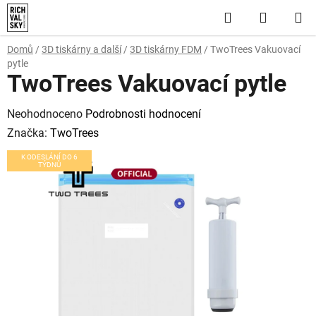
Přejít
Hledat
NÁKUP
na
obsah
KOŠÍK
Domů
/
3D tiskárny a další
/
3D tiskárny FDM
/
TwoTrees Vakuovací
pytle
TwoTrees Vakuovací pytle
Průměrné
Neohodnoceno
Podrobnosti hodnocení
hodnocení
Značka:
TwoTrees
produktu
K ODESLÁNÍ DO 6
TÝDNŮ
je
0,0
z
5
hvězdiček.