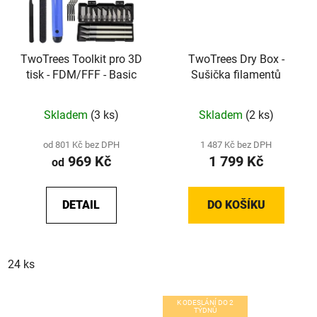
TwoTrees Toolkit pro 3D
TwoTrees Dry Box -
tisk - FDM/FFF - Basic
Sušička filamentů
Skladem
(3 ks)
Skladem
(2 ks)
od 801 Kč bez DPH
1 487 Kč bez DPH
969 Kč
1 799 Kč
od
DETAIL
DO KOŠÍKU
24 ks
K ODESLÁNÍ DO 2
TÝDNŮ