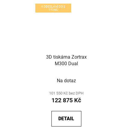
K ODESLÁNÍ DO 2
TÝDNŮ
3D tiskárna Zortrax
M300 Dual
Na dotaz
101 550 Kč bez DPH
122 875 Kč
DETAIL