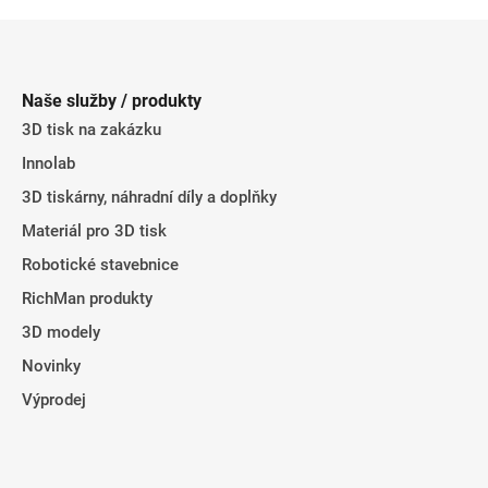
Z
á
p
Naše služby / produkty
a
3D tisk na zakázku
t
Innolab
í
3D tiskárny, náhradní díly a doplňky
Materiál pro 3D tisk
Robotické stavebnice
RichMan produkty
3D modely
Novinky
Výprodej