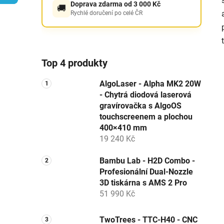
Doprava zdarma od 3 000 Kč
🚚
p
Rychlé doručení po celé ČR
a
n
e
l
Top 4 produkty
AlgoLaser - Alpha MK2 20W
- Chytrá diodová laserová
gravírovačka s AlgoOS
touchscreenem a plochou
400×410 mm
19 240 Kč
Bambu Lab - H2D Combo -
Profesionální Dual-Nozzle
3D tiskárna s AMS 2 Pro
51 990 Kč
TwoTrees - TTC-H40 - CNC