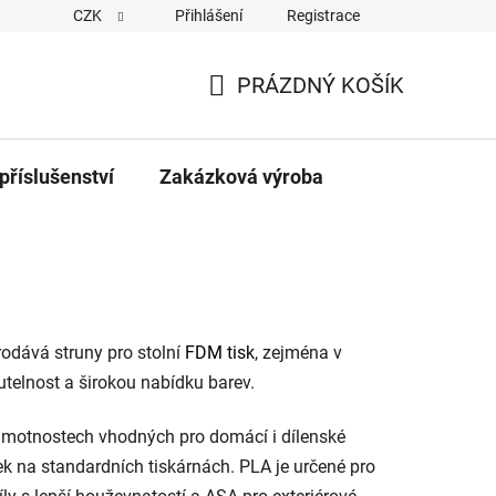
CZK
Přihlášení
Registrace
PRÁZDNÝ KOŠÍK
NÁKUPNÍ
KOŠÍK
příslušenství
Zakázková výroba
rodává struny pro stolní
FDM tisk
, zejména v
utelnost a širokou nabídku barev.
motnostech vhodných pro domácí i dílenské
ek na standardních tiskárnách. PLA je určené pro