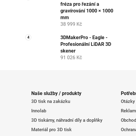
fréza pro řezání a
gravírování 1000 × 1000
mm
38 999 Kč
3DMakerPro - Eagle -
Profesionální LiDAR 3D
skener
91 026 Kč
Z
á
Naše služby / produkty
Potřeb
p
3D tisk na zakázku
Otázky
a
t
Innolab
Reklam
í
3D tiskárny, náhradní díly a doplňky
Obchod
Materiál pro 3D tisk
Ochran