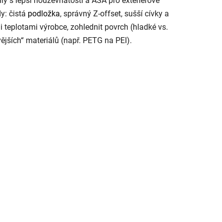
ly s lepší houževnatostí a ASA pro exteriérové
dy: čistá
podložka
, správný Z-offset, sušší cívky a
mi teplotami výrobce, zohlednit povrch (hladké vs.
vějších“ materiálů (např. PETG na PEI).