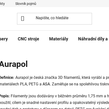
kty
Slovník pojmů
sery
CNC stroje
Materiály
Náhradní díly a 
Aurapol
Definice:
Aurapol je česká značka 3D filamentů, která vyrábí a p
materiálech PLA, PETG a
ASA
. Zaměřuje se na spolehlivou tiskn
Popis:
Filamenty jsou dodávány v běžném průměru 1,75 mm a h
použití; cílem je snadné nastavení profilu a opakovatelný výsled