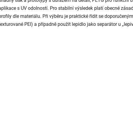
snadný
tisk
a prototypy s důrazem na detail, PETG pro funkční dí
aplikace s UV odolností. Pro stabilní výsledek platí obecné zása
profily dle materiálu. Při výběru je praktické řídit se doporučený
texturované PEI) a případně použít lepidlo jako separátor u „lepi