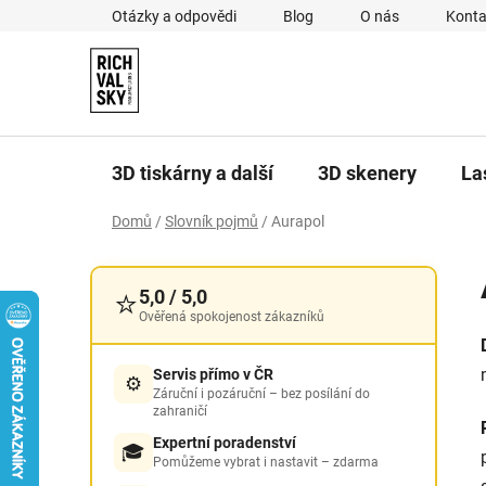
Přejít
Otázky a odpovědi
Blog
O nás
Konta
na
obsah
3D tiskárny a další
3D skenery
La
Domů
/
Slovník pojmů
/
Aurapol
P
o
⭐
5,0 / 5,0
s
Ověřená spokojenost zákazníků
t
r
Servis přímo v ČR
⚙️
a
Záruční i pozáruční – bez posílání do
zahraničí
n
Expertní poradenství
n
🎓
Pomůžeme vybrat i nastavit – zdarma
í