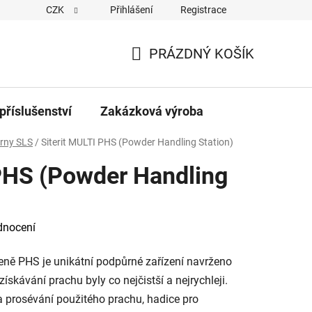
CZK
Přihlášení
Registrace
PRÁZDNÝ KOŠÍK
NÁKUPNÍ
KOŠÍK
příslušenství
Zakázková výroba
árny SLS
/
Siterit MULTI PHS (Powder Handling Station)
 PHS (Powder Handling
dnocení
eně PHS je unikátní podpůrné zařízení navrženo
ískávání prachu byly co nejčistší a nejrychleji.
a prosévání použitého prachu, hadice pro