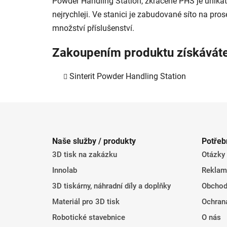
Powder Handling Station, zkráceně PHS je unikátn
nejrychleji. Ve stanici je zabudované síto na pr
množství příslušenství.
Zakoupením produktu získávát
Sinterit Powder Handling Station
Z
á
Naše služby / produkty
Potřeb
p
3D tisk na zakázku
Otázky
a
t
Innolab
Reklam
í
3D tiskárny, náhradní díly a doplňky
Obchod
Materiál pro 3D tisk
Ochran
Robotické stavebnice
O nás