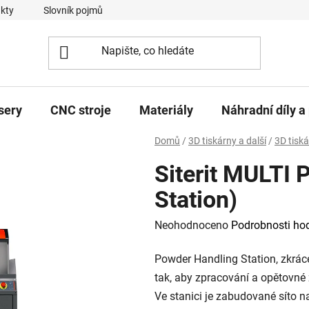
kty
Slovník pojmů
sery
CNC stroje
Materiály
Náhradní díly a 
Domů
/
3D tiskárny a další
/
3D tisk
Siterit MULTI
Station)
Průměrné
Neohodnoceno
Podrobnosti ho
hodnocení
Powder Handling Station, zkrác
produktu
tak, aby zpracování a opětovné z
je
Ve stanici je zabudované síto n
0,0