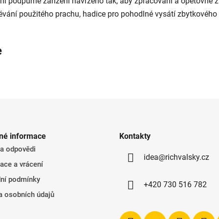
í podpůrné zařízení navrženo tak, aby zpracování a opětovné zí
osévání použitého prachu, hadice pro pohodlné vysátí zbytkového 
e
né informace
Kontakty
 a odpovědi
idea@richvalsky.cz
ace a vrácení
ní podmínky
+420 730 516 782
a osobních údajů