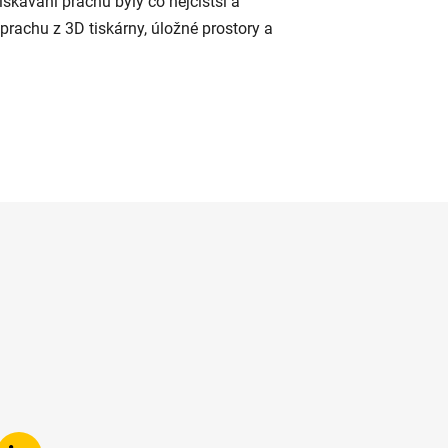
skávání prachu byly co nejčistší a
prachu z 3D tiskárny, úložné prostory a