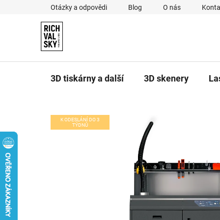
Přejít
Otázky a odpovědi
Blog
O nás
Konta
na
obsah
3D tiskárny a další
3D skenery
La
K ODESLÁNÍ DO 3
TÝDNŮ