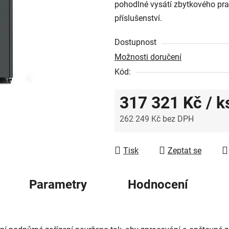
pohodlné vysátí zbytkového pra
z
příslušenství.
5
hvězdiček.
Dostupnost
Možnosti doručení
Kód:
317 321 Kč
/ k
262 249 Kč bez DPH
Měrná cena:
Tisk
Zeptat se
Parametry
Hodnocení