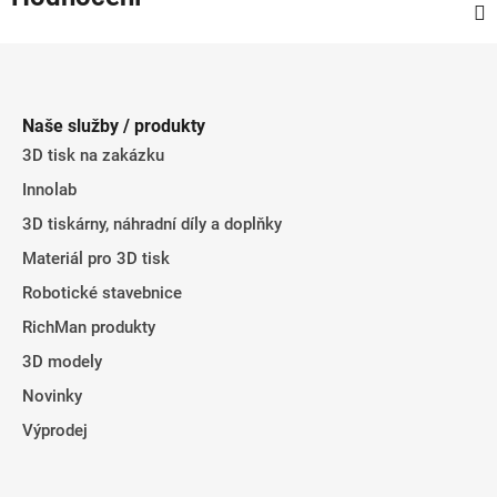
Z
á
p
Naše služby / produkty
a
3D tisk na zakázku
t
Innolab
í
3D tiskárny, náhradní díly a doplňky
Materiál pro 3D tisk
Robotické stavebnice
RichMan produkty
3D modely
Novinky
Výprodej