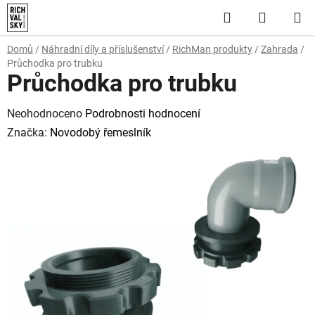
Přejít
Hledat
NÁKUP
na
obsah
KOŠÍK
Domů
/
Náhradní díly a příslušenství
/
RichMan produkty
/
Zahrada
/
Průchodka pro trubku
Průchodka pro trubku
Průměrné
Neohodnoceno
Podrobnosti hodnocení
hodnocení
Značka:
Novodobý řemeslník
produktu
je
0,0
z
5
hvězdiček.