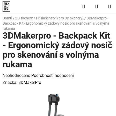
Přejít
Hledat
NÁKUP
na
obsah
KOŠÍK
Domů
/
3D skenery
/
Příslušenství (pro 3D skenery)
/
3DMakerpro -
Backpack Kit - Ergonomický zádový nosič pro skenování s volnýma
rukama
3DMakerpro - Backpack Kit
- Ergonomický zádový nosič
pro skenování s volnýma
rukama
Průměrné
Neohodnoceno
Podrobnosti hodnocení
hodnocení
Značka:
3DMakerPro
produktu
je
0,0
z