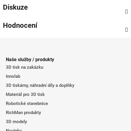
Diskuze
Hodnocení
Z
á
p
Naše služby / produkty
a
3D tisk na zakázku
t
Innolab
í
3D tiskárny, náhradní díly a doplňky
Materiál pro 3D tisk
Robotické stavebnice
RichMan produkty
3D modely
Novinky