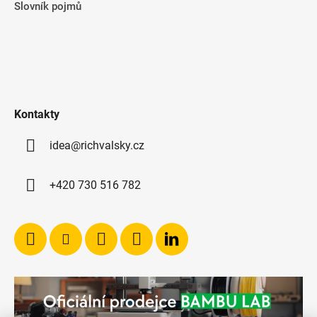
Slovník pojmů
Kontakty
idea@richvalsky.cz
+420 730 516 782