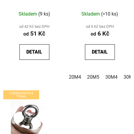
8 - 20 mm, délka 1 m
Skladem
(9 ks)
Skladem
(>10 ks)
od 42 Kč bez DPH
od 5 Kč bez DPH
51 Kč
6 Kč
od
od
DETAIL
DETAIL
20M4
20M5
30M4
30M
K ODESLÁNÍ DO 6
TÝDNŮ