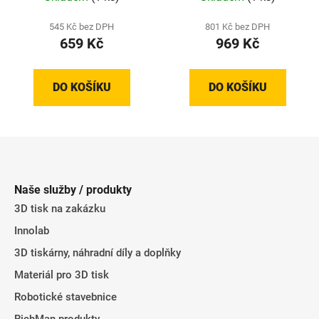
545 Kč bez DPH
801 Kč bez DPH
659 Kč
969 Kč
DO KOŠÍKU
DO KOŠÍKU
Z
á
p
Naše služby / produkty
a
3D tisk na zakázku
t
Innolab
í
3D tiskárny, náhradní díly a doplňky
Materiál pro 3D tisk
Robotické stavebnice