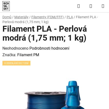
Přejít
Hledat
NÁKUP
na
obsah
KOŠÍK
Domů
/
Materiály
/
Filamenty (FDM/FFF)
/
PLA
/
Filament PLA -
Perlová modrá (1,75 mm; 1 kg)
Filament PLA - Perlová
modrá (1,75 mm; 1 kg)
Průměrné
Neohodnoceno
Podrobnosti hodnocení
hodnocení
Značka:
Filament PM
produktu
K ODESLÁNÍ DO 7 DNÍ
je
0,0
z
5
hvězdiček.