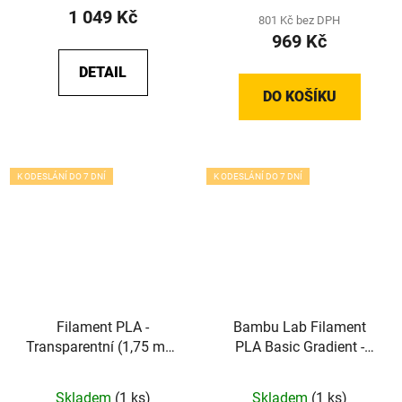
1 049 Kč
801 Kč bez DPH
969 Kč
DETAIL
DO KOŠÍKU
K ODESLÁNÍ DO 7 DNÍ
K ODESLÁNÍ DO 7 DNÍ
Filament PLA -
Bambu Lab Filament
Transparentní (1,75 mm;
PLA Basic Gradient -
1 kg)
Pink Citrus (1,75 mm; 1
kg)
Skladem
(1 ks)
Skladem
(1 ks)