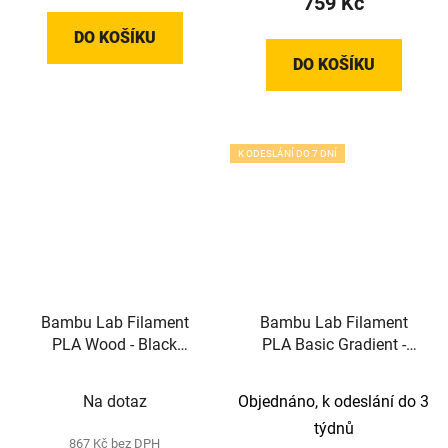
759 Kč
DO KOŠÍKU
DO KOŠÍKU
K ODESLÁNÍ DO 7 DNÍ
Bambu Lab Filament
Bambu Lab Filament
PLA Wood - Black
PLA Basic Gradient -
Walnut (1,75 mm; 1 kg)
Mint Lime (1,75 mm; 1
kg)
Na dotaz
Objednáno, k odeslání do 3
týdnů
867 Kč bez DPH