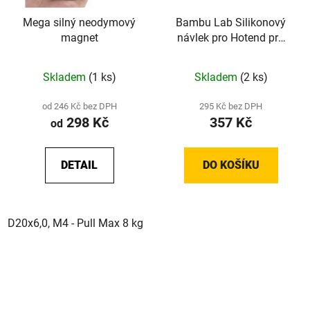
Mega silný neodymový
Bambu Lab Silikonový
magnet
návlek pro Hotend pro
řadu X1 a P1
Skladem
(1 ks)
Skladem
(2 ks)
od 246 Kč bez DPH
295 Kč bez DPH
298 Kč
357 Kč
od
DETAIL
DO KOŠÍKU
D20x6,0, M4 - Pull Max 8 kg
D25x6,9, M5 - Pull Max 17 kg