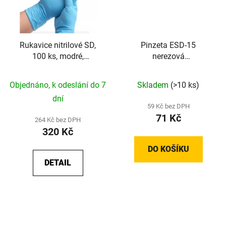
Rukavice nitrilové SD,
Pinzeta ESD-15
100 ks, modré,
nerezová
nepudrované
antimagnetická zahnutá,
l=135mm
Objednáno, k odeslání do 7
Skladem
(>10 ks)
dní
59 Kč bez DPH
71 Kč
264 Kč bez DPH
320 Kč
DO KOŠÍKU
DETAIL