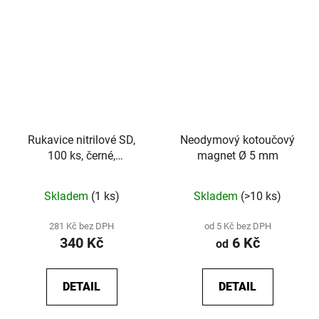
Rukavice nitrilové SD,
Neodymový kotoučový
100 ks, černé,
magnet Ø 5 mm
nepudrované
Skladem
(1 ks)
Skladem
(>10 ks)
281 Kč bez DPH
od 5 Kč bez DPH
340 Kč
6 Kč
od
DETAIL
DETAIL