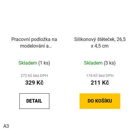
Pracovní podložka na
Silikonový štěteček, 26,5
modelování a
x 4,5 cm
vyřezávání - A4 / A3
Skladem
(1 ks)
Skladem
(3 ks)
272 Kč bez DPH
174 Kč bez DPH
329 Kč
211 Kč
DETAIL
DO KOŠÍKU
A3