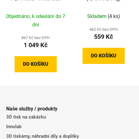
(1,75 mm; 1 kg)
Objednáno, k odeslání do 7
Skladem
(4 ks)
dní
462 Kč bez DPH
559 Kč
867 Kč bez DPH
1 049 Kč
DO KOŠÍKU
DO KOŠÍKU
Z
á
p
Naše služby / produkty
a
3D tisk na zakázku
t
Innolab
í
3D tiskárny, náhradní díly a doplňky