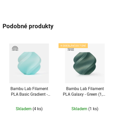
Podobné produkty
K ODESLÁNÍ DO 7 DNÍ
Bambu Lab Filament
Bambu Lab Filament
PLA Basic Gradient -
PLA Galaxy - Green (1,75
Arctic Whisper (1,75 mm;
mm; 1 kg)
1 kg)
Skladem
(4 ks)
Skladem
(1 ks)