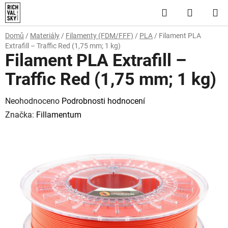
Přejít
Hledat
NÁKUP
na
obsah
KOŠÍK
Domů
/
Materiály
/
Filamenty (FDM/FFF)
/
PLA
/
Filament PLA
Extrafill – Traffic Red (1,75 mm; 1 kg)
Filament PLA Extrafill –
Traffic Red (1,75 mm; 1 kg)
Průměrné
Neohodnoceno
Podrobnosti hodnocení
hodnocení
Značka:
Fillamentum
produktu
je
0,0
z
5
hvězdiček.