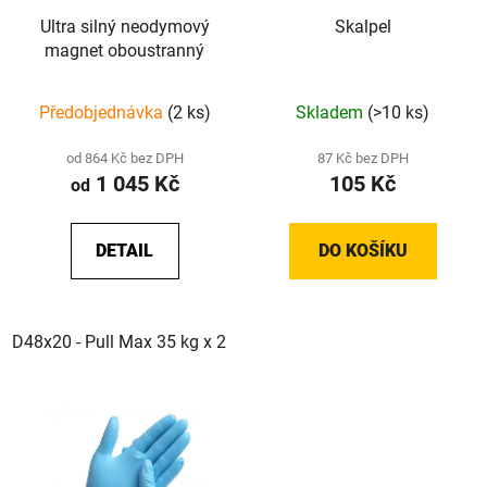
Ultra silný neodymový
Skalpel
magnet oboustranný
Předobjednávka
(2 ks)
Skladem
(>10 ks)
od 864 Kč bez DPH
87 Kč bez DPH
1 045 Kč
105 Kč
od
DETAIL
DO KOŠÍKU
D48x20 - Pull Max 35 kg x 2
D60x22 - Pull Max 60 kg x 2