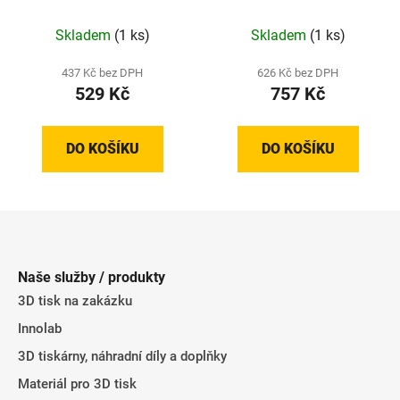
mm, 1 kg)
1 kg)
Skladem
(1 ks)
Skladem
(1 ks)
437 Kč bez DPH
626 Kč bez DPH
529 Kč
757 Kč
DO KOŠÍKU
DO KOŠÍKU
Z
á
p
Naše služby / produkty
a
3D tisk na zakázku
t
Innolab
í
3D tiskárny, náhradní díly a doplňky
Materiál pro 3D tisk