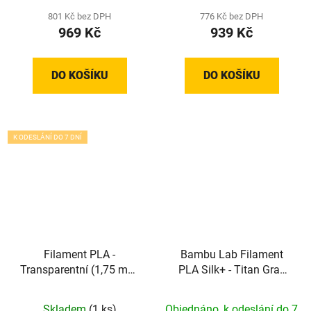
801 Kč bez DPH
776 Kč bez DPH
969 Kč
939 Kč
DO KOŠÍKU
DO KOŠÍKU
K ODESLÁNÍ DO 7 DNÍ
Filament PLA -
Bambu Lab Filament
Transparentní (1,75 mm;
PLA Silk+ - Titan Gray
1 kg)
(1,75 mm; 1 kg)
Skladem
(1 ks)
Objednáno, k odeslání do 7