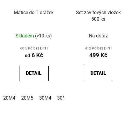
Matice do T drážek
Set závitových vložek
500 ks
Skladem
(>10 ks)
Na dotaz
od 5 Kč bez DPH
412 Kč bez DPH
6 Kč
499 Kč
od
DETAIL
DETAIL
20M4
20M5
30M4
30M5