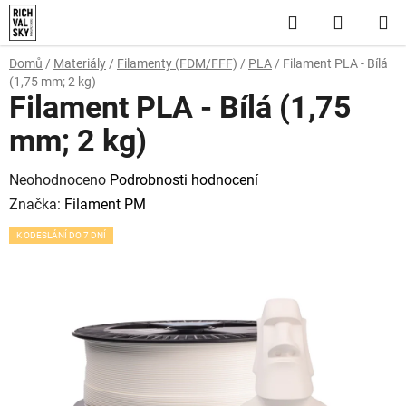
Přejít
Hledat
NÁKUP
na
obsah
KOŠÍK
Domů
/
Materiály
/
Filamenty (FDM/FFF)
/
PLA
/
Filament PLA - Bílá
(1,75 mm; 2 kg)
Filament PLA - Bílá (1,75
mm; 2 kg)
Průměrné
Neohodnoceno
Podrobnosti hodnocení
hodnocení
Značka:
Filament PM
produktu
K ODESLÁNÍ DO 7 DNÍ
je
0,0
z
5
hvězdiček.