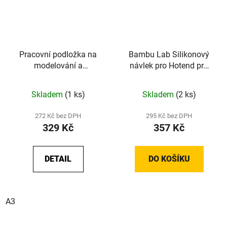
Pracovní podložka na
Bambu Lab Silikonový
modelování a
návlek pro Hotend pro
vyřezávání - A4 / A3
řadu X1 a P1
Skladem
(1 ks)
Skladem
(2 ks)
272 Kč bez DPH
295 Kč bez DPH
329 Kč
357 Kč
DETAIL
DO KOŠÍKU
A3