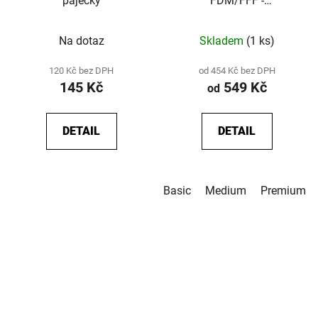
páječky
FDM/FFF -
Basic/Medium/Premium
Na dotaz
Skladem
(1 ks)
120 Kč bez DPH
od 454 Kč bez DPH
145 Kč
549 Kč
od
DETAIL
DETAIL
Basic
Medium
Premium