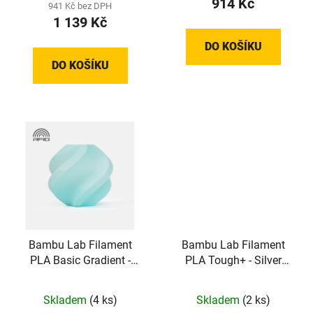
914 Kč
941 Kč bez DPH
1 139 Kč
DO KOŠÍKU
DO KOŠÍKU
Bambu Lab Filament
Bambu Lab Filament
PLA Basic Gradient -
PLA Tough+ - Silver
Arctic Whisper (1,75 mm;
(1,75 mm; 1 kg)
1 kg)
Skladem
(4 ks)
Skladem
(2 ks)